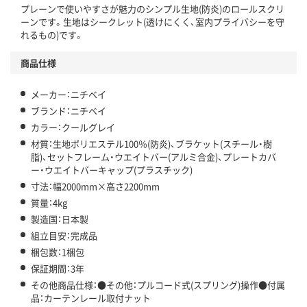
プレーンで使いやすさが魅力のシンプル生地(防炎)のロールスクリ
ーンです。生地はシークレット(透けにくく、室内プライバシーを守
れるもの)です。
商品仕様
メーカー：ニチベイ
ブランド：ニチベイ
カラー：クールグレイ
材質：生地ポリエステル100％(防炎)、ブラケット(スチール・樹
脂)、セットフレーム・ウエイトバー(アルミ合金)、プレートカバ
ー・ウエイトバーキャップ(プラスチック)
寸法：幅2000mm×高さ2200mm
質量：4kg
製造国：日本製
組立目安：完成品
梱包数：1梱包
保証期間：3年
その他商品仕様：●その他：プルコード式(スプリング)操作●付属
品：カーテンレール取付ナット