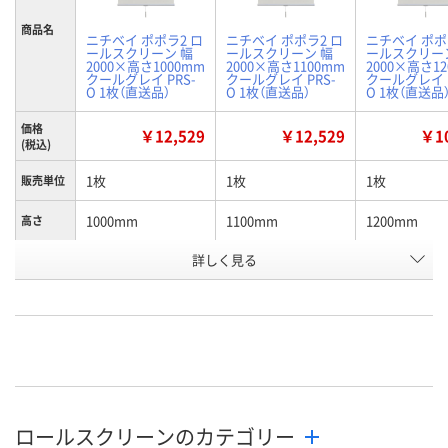
商品名
ニチベイ ポポラ2 ロ
ニチベイ ポポラ2 ロ
ニチベイ ポポ
ールスクリーン 幅
ールスクリーン 幅
ールスクリー
2000×高さ1000mm
2000×高さ1100mm
2000×高さ1
クールグレイ PRS-
クールグレイ PRS-
クールグレイ P
O 1枚（直送品）
O 1枚（直送品）
O 1枚（直送品
価格
￥12,529
￥12,529
￥10
(税込)
1枚
1枚
1枚
販売単位
1000mm
1100mm
1200mm
高さ
お申込番
詳しく見る
P831088
P831089
P831091
号
直送品
直送品
直送品
在庫
8月26日（水）まで
8月26日（水）まで
8月26日（水）
お届け日
数量
数量
数量
ロールスクリーンのカテゴリー
カゴへ
カゴへ
カ