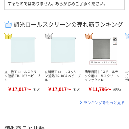
するものではありません。あらかじめご了承ください。
調光ロールスクリーンの売れ筋ランキング
立川機工 ロールスクリー
立川機工 ロールスクリー
簡単目隠し「スチールラ
ニ
ン 遮熱 TR-1037 ベビーブ
ン 遮熱 TR-1037 ベビーブ
ック用ロールスクリーン
式
ル…
ル…
＜フック＞ M …
ラI
￥17,017～
￥17,017～
￥11,796～
（税込）
（税込）
（税込）
ランキングをもっと見る
類似商品と比較