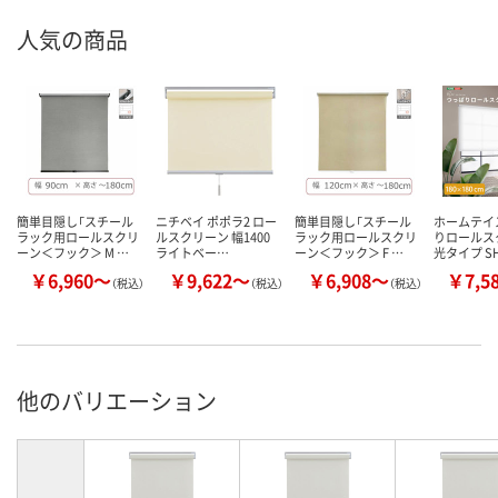
人気の商品
簡単目隠し「スチール
ニチベイ ポポラ2 ロー
簡単目隠し「スチール
ホームテイ
ラック用ロールスクリ
ルスクリーン 幅1400
ラック用ロールスクリ
りロールス
ーン＜フック＞ M …
ライトベー…
ーン＜フック＞ F …
光タイプ S
￥6,960～
￥9,622～
￥6,908～
￥7,5
（税込）
（税込）
（税込）
他のバリエーション