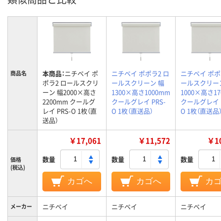
本商品：
ニチベイ ポ
ニチベイ ポポラ2 ロ
ニチベイ ポポ
商品名
ポラ2 ロールスクリ
ールスクリーン 幅
ールスクリー
ーン 幅2000×高さ
1300×高さ1000mm
1000×高さ1
2200mm クールグ
クールグレイ PRS-
クールグレイ P
レイ PRS-O 1枚（直
O 1枚（直送品）
O 1枚（直送品
送品）
￥17,061
￥11,572
￥10
数量
数量
数量
価格
(税込)
カゴへ
カゴへ
カ
ニチベイ
ニチベイ
ニチベイ
メーカー