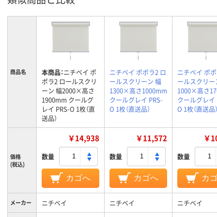
本商品：
ニチベイ ポ
ニチベイ ポポラ2 ロ
ニチベイ ポポ
商品名
ポラ2 ロールスクリ
ールスクリーン 幅
ールスクリー
ーン 幅2000×高さ
1300×高さ1000mm
1000×高さ1
1900mm クールグ
クールグレイ PRS-
クールグレイ P
レイ PRS-O 1枚（直
O 1枚（直送品）
O 1枚（直送品
送品）
￥14,938
￥11,572
￥10
数量
数量
数量
価格
(税込)
カゴへ
カゴへ
カ
ニチベイ
ニチベイ
ニチベイ
メーカー