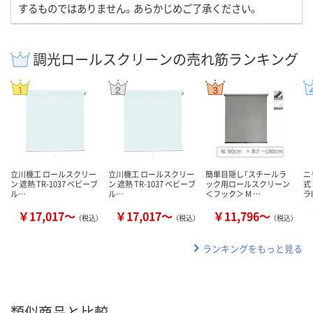
するものではありません。あらかじめご了承ください。
調光ロールスクリーンの売れ筋ランキング
立川機工 ロールスクリー
立川機工 ロールスクリー
簡単目隠し「スチールラ
ニ
ン 遮熱 TR-1037 ベビーブ
ン 遮熱 TR-1037 ベビーブ
ック用ロールスクリーン
式
ル…
ル…
＜フック＞ M …
ラI
￥17,017～
￥17,017～
￥11,796～
（税込）
（税込）
（税込）
ランキングをもっと見る
類似商品と比較