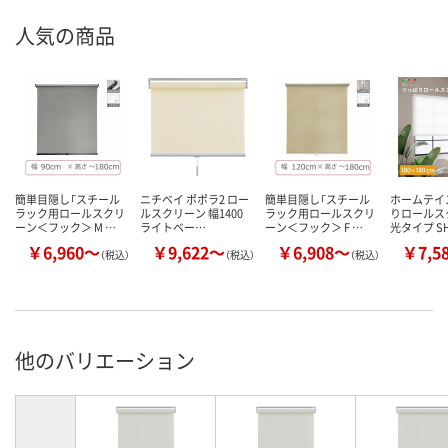
人気の商品
簡単目隠し「スチール
ニチベイ ポポラ2 ロー
簡単目隠し「スチール
ホームテイ
ラック用ロールスクリ
ルスクリーン 幅1400
ラック用ロールスクリ
りロールス
ーン＜フック＞ M …
ライトベー…
ーン＜フック＞ F …
光タイプ S
￥6,960～
￥9,622～
￥6,908～
￥7,5
（税込）
（税込）
（税込）
他のバリエーション