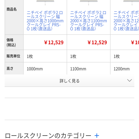
商品名
ニチベイ ポポラ2 ロ
ニチベイ ポポラ2 ロ
ニチベイ ポポ
ールスクリーン 幅
ールスクリーン 幅
ールスクリー
2000×高さ1000mm
2000×高さ1100mm
2000×高さ1
クールグレイ PRS-
クールグレイ PRS-
クールグレイ P
O 1枚（直送品）
O 1枚（直送品）
O 1枚（直送品
価格
￥12,529
￥12,529
￥10
(税込)
1枚
1枚
1枚
販売単位
1000mm
1100mm
1200mm
高さ
お申込番
詳しく見る
P831088
P831089
P831091
号
直送品
直送品
直送品
在庫
8月26日（水）まで
8月26日（水）まで
8月26日（水）
お届け日
数量
数量
数量
ロールスクリーンのカテゴリー
カゴへ
カゴへ
カ