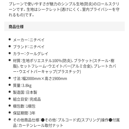
プレーンで使いやすさが魅力のシンプル生地(防炎)のロールスクリ
ーンです。生地はシークレット(透けにくく、室内プライバシーを守
れるもの)です。
商品仕様
メーカー：ニチベイ
ブランド：ニチベイ
カラー：クールグレイ
材質：生地ポリエステル100％(防炎)、ブラケット(スチール・樹
脂)、セットフレーム・ウエイトバー(アルミ合金)、プレートカバ
ー・ウエイトバーキャップ(プラスチック)
寸法：幅2000mm×高さ1900mm
質量：3.8kg
製造国：日本製
組立目安：完成品
梱包数：1梱包
保証期間：3年
その他商品仕様：●その他：プルコード式(スプリング)操作●付属
品：カーテンレール取付ナット