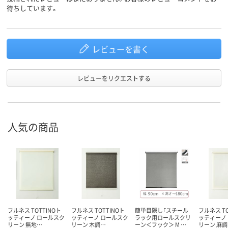
待ちしています。
レビューを書く
レビューをリクエストする
人気の商品
フルネス TOTTINOト
フルネス TOTTINOト
簡単目隠し「スチール
フルネス TO
ッティーノ ロールスク
ッティーノ ロールスク
ラック用ロールスクリ
ッティーノ
リーン 無地…
リーン 木調…
ーン＜フック＞ M …
リーン 麻