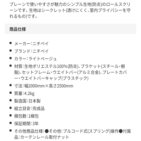
プレーンで使いやすさが魅力のシンプル生地(防炎)のロールスクリ
ーンです。生地はシークレット(透けにくく、室内プライバシーを守
れるもの)です。
商品仕様
メーカー：ニチベイ
ブランド：ニチベイ
カラー：ライトベージュ
材質：生地ポリエステル100％(防炎)、ブラケット(スチール・樹
脂)、セットフレーム・ウエイトバー(アルミ合金)、プレートカバ
ー・ウエイトバーキャップ(プラスチック)
寸法：幅2000mm×高さ2500mm
質量：4.2kg
製造国：日本製
組立目安：完成品
梱包数：1梱包
保証期間：3年
その他商品仕様：●その他：プルコード式(スプリング)操作●付属
品：カーテンレール取付ナット