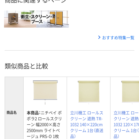
おすすめ特集一覧
類似商品と比較
本商品：
ニチベイ ポ
立川機工 ロールス
立川機工 ロ
商品名
ポラ2 ロールスクリ
クリーン 遮熱 TR-
クリーン 遮熱 
ーン 幅2000×高さ
1032 140×220cm
1032 120×1
2500mm ライトベ
クリーム 1台（直送
クリーム 1台
ージュ PRS-O 1枚
品）
品）