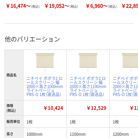
￥16,474～
￥19,052～
￥6,960～
￥22,8
（税込）
（税込）
（税込）
他のバリエーション
商品名
ニチベイ ポポラ2 ロ
ニチベイ ポポラ2 ロ
ニチベイ ポポ
ールスクリーン 幅
ールスクリーン 幅
ールスクリー
2000×高さ1000mm
2000×高さ1100mm
2000×高さ1
ライトベージュ
ライトベージュ
ライトベージ
PRS-O 1枚（直送品）
PRS-O 1枚（直送品）
PRS-O 1枚（
価格
￥10,424
￥12,529
￥12
(税込)
1枚
1枚
1枚
販売単位
1000mm
1100mm
1200mm
高さ