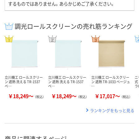
するものではありません。あらかじめご了承ください。
調光ロールスクリーンの売れ筋ランキング
立川機工 ロールスクリー
立川機工 ロールスクリー
立川機工 ロールスクリー
ニ
ン 遮熱 洗える TR-1537
ン 遮熱 洗える TR-1537
ン 遮熱 TR-1033 ベージュ
式
ベ…
ベ…
…
ラI
￥18,249～
￥18,249～
￥17,017～
（税込）
（税込）
（税込）
ランキングをもっと見る
商品に関連するページ