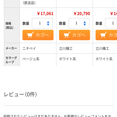
（直送品）
￥17,061
￥20,790
￥14
数量
数量
数量
価格
(税込)
カゴへ
カゴへ
カ
ニチベイ
立川機工
立川機工
メーカー
カラーグ
ベージュ系
ホワイト系
ホワイト系
ループ
4.2kg
2.6kg
2.2kg
質量
3年
1年
1年
保証期間
レビュー（0件）
投稿されたレビューはまだありません。お客様のレビューコメントをお