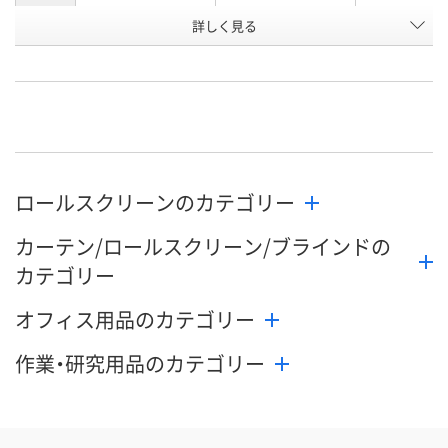
お申込番
詳しく見る
P833522
P833524
P833523
号
直送品
直送品
直送品
在庫
8月24日（月）まで
8月24日（月）まで
8月24日（月）
お届け日
数量
数量
数量
ロールスクリーンのカテゴリー
カゴへ
カゴへ
カ
カーテン/ロールスクリーン/ブラインドの
カテゴリー
オフィス用品のカテゴリー
作業・研究用品のカテゴリー