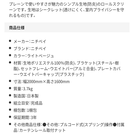
プレーンで使いやすさが魅力のシンプル生地(防炎)のロールスクリ
ーンです。生地はシークレット(透けにくく、室内プライバシーを守
れるもの)です。
商品仕様
メーカー：ニチベイ
ブランド：ニチベイ
カラー：ライトベージュ
材質：生地ポリエステル100％(防炎)、ブラケット(スチール・樹
脂)、セットフレーム・ウエイトバー(アルミ合金)、プレートカバ
ー・ウエイトバーキャップ(プラスチック)
寸法：幅2000mm×高さ1600mm
質量：3.7kg
製造国：日本製
組立目安：完成品
梱包数：1梱包
保証期間：3年
その他商品仕様：●その他：プルコード式(スプリング)操作●付属
品：カーテンレール取付ナット