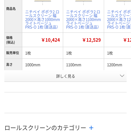
商品名
ニチベイ ポポラ2 ロ
ニチベイ ポポラ2 ロ
ニチベイ ポポ
ールスクリーン 幅
ールスクリーン 幅
ールスクリー
2000×高さ1000mm
2000×高さ1100mm
2000×高さ1
ライトベージュ
ライトベージュ
ライトベージ
PRS-O 1枚（直送品）
PRS-O 1枚（直送品）
PRS-O 1枚（
価格
￥10,424
￥12,529
￥12
(税込)
1枚
1枚
1枚
販売単位
1000mm
1100mm
1200mm
高さ
お申込番
詳しく見る
P833522
P833524
P833523
号
直送品
直送品
直送品
在庫
8月25日（火）まで
8月25日（火）まで
8月25日（火）
お届け日
数量
数量
数量
ロールスクリーンのカテゴリー
カゴへ
カゴへ
カ