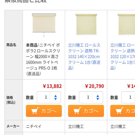
本商品：
ニチベイ ポ
立川機工 ロールス
立川機工 ロ
商品名
ポラ2 ロールスクリ
クリーン 遮熱 TR-
クリーン 遮熱 
ーン 幅2000×高さ
1032 140×220cm
1032 120×1
1600mm ライトベ
クリーム 1台（直送
クリーム 1台
ージュ PRS-O 1枚
品）
品）
（直送品）
￥13,882
￥20,790
￥14
数量
数量
数量
価格
(税込)
カゴへ
カゴへ
カ
ニチベイ
立川機工
立川機工
メーカー