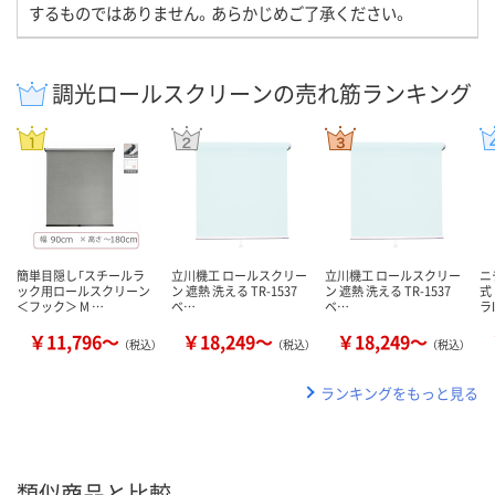
するものではありません。あらかじめご了承ください。
調光ロールスクリーンの売れ筋ランキング
簡単目隠し「スチールラ
立川機工 ロールスクリー
立川機工 ロールスクリー
ニ
ック用ロールスクリーン
ン 遮熱 洗える TR-1537
ン 遮熱 洗える TR-1537
式
＜フック＞ M …
ベ…
ベ…
ラI
￥11,796～
￥18,249～
￥18,249～
（税込）
（税込）
（税込）
ランキングをもっと見る
類似商品と比較