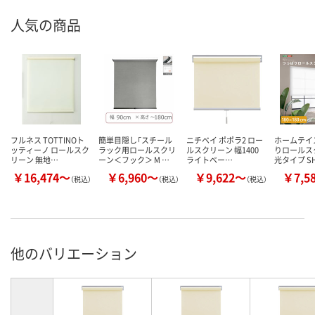
人気の商品
フルネス TOTTINOト
簡単目隠し「スチール
ニチベイ ポポラ2 ロー
ホームテイ
ッティーノ ロールスク
ラック用ロールスクリ
ルスクリーン 幅1400
りロールス
リーン 無地…
ーン＜フック＞ M …
ライトベー…
光タイプ S
￥16,474～
￥6,960～
￥9,622～
￥7,5
（税込）
（税込）
（税込）
他のバリエーション