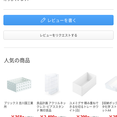
レビューを書く
レビューをリクエストする
人気の商品
ブリックス 吉川国工業
良品計画 アクリルネッ
ユメミグサ 積み重ねで
【収納ボック
所
クレス・ピアススタン
きる仕切るトレー ホワ
タ化学 ス
ド 無印良品
イト(白)
ットA4
￥368～
￥2,490～
￥299～
￥2