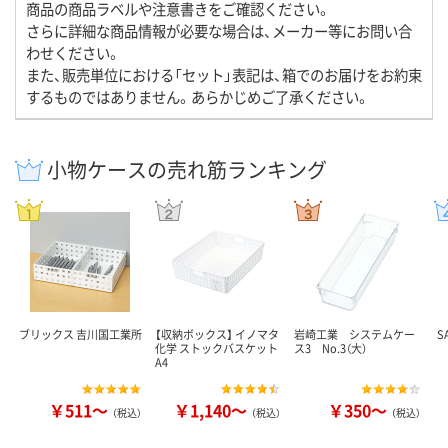
商品の商品ラベルや注意書きをご確認ください。
さらに詳細な商品情報が必要な場合は、メーカー等にお問い合
わせください。
また、販売単位における「セット」表記は、箱でのお届けをお約束
するものではありません。あらかじめご了承ください。
小物ケースの売れ筋ランキング
ブリックス 吉川国工業所
【収納ボックス】 イノマタ
岩崎工業 システムケー
S
化学 ストックバスケット
ス3 No.3（大）
A4
￥511～
￥1,140～
￥350～
（税込）
（税込）
（税込）