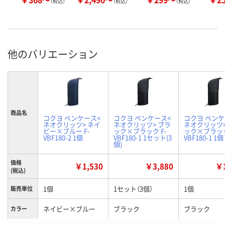
（税込）
（税込）
（税込）
他のバリエーション
商品名
コクヨ ペンケース<
コクヨ ペンケース<
コクヨ ペンケ
ネオクリッツ> ネイ
ネオクリッツ> ブラ
ネオクリッツ>
ビー×ブルー F-
ック×ブラック F-
ック×ブラック
VBF180-2 1個
VBF180-1 1セット(3
VBF180-1 1個
個)
価格
￥1,530
￥3,880
￥1
(税込)
1個
1セット（3個）
1個
販売単位
ネイビー×ブルー
ブラック
ブラック
カラー