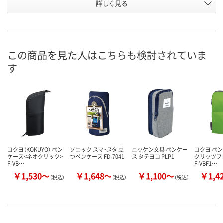
お申込番
詳しく見る
EP00080
R528683
EP00079
号
2点
4点
あり
在庫
8月8日（土）
8月8日（土）
8月8日（土）
お届け日
この商品を見た人はこちらも検討されていま
す
数量
数量
数量
カゴへ
カゴへ
カ
コクヨ（KOKUYO） ペン
ソニック スマ・スタ 立
ニッケン文具 ペンケー
コクヨ ペン
ケース<ネオクリッツ>
つペンケース FD-7041
ス タテヨコ PLP1
クリッツフ
F-VB…
F-VBF1…
￥1,530～
￥1,648～
￥1,100～
￥1,4
（税込）
（税込）
（税込）