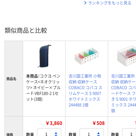
ランキングをもっと見る
類似商品と比較
本商品：
コクヨ ペン
吉川国工業所 小物
吉川国工業所
商品名
ケース<ネオクリッ
収納 収納ケース
収納 収納ケ
ツ> ネイビー×ブル
COBACO コバコ ス
COBACO コ
ー F-VBF180-2 1セ
リムケース S 9007
ードケース 
ット(3個)
ホワイトミックス
き S 9001 
244488 1個
ミックス 2444
個
￥3,860
￥508
数量
数量
数量
価格