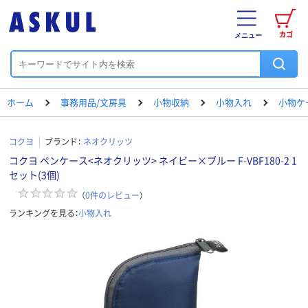
カゴ
メニュー
ホーム
事務用品/文房具
小物収納
小物入れ
小物ケ
コクヨ
ブランド：
ネオクリッツ
コクヨ ペンケース<ネオクリッツ> ネイビー×ブルー F-VBF180-2 1
セット(3個)
（
0
件のレビュー
）
ランキングを見る：
小物入れ