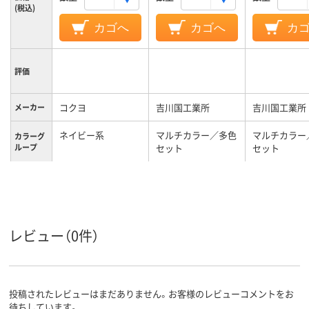
(税込)
カゴへ
カゴへ
カ
評価
コクヨ
吉川国工業所
吉川国工業所
メーカー
ネイビー系
マルチカラー／多色
マルチカラー
カラーグ
ループ
セット
セット
35g
約 92g
約 250g
質量
レビュー（0件）
投稿されたレビューはまだありません。お客様のレビューコメントをお
待ちしています。