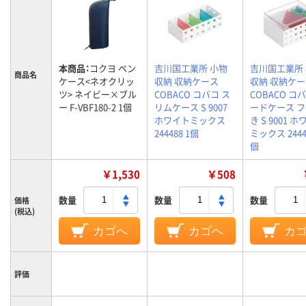
本商品：
コクヨ ペン
吉川国工業所 小物
吉川国工業所
商品名
ケース<ネオクリッ
収納 収納ケース
収納 収納ケ
ツ> ネイビー×ブル
COBACO コバコ ス
COBACO コ
ー F-VBF180-2 1個
リムケース S 9007
ードケース 
ホワイトミックス
き S 9001 
244488 1個
ミックス 2444
個
￥1,530
￥508
数量
数量
数量
価格
(税込)
カゴへ
カゴへ
カ
評価