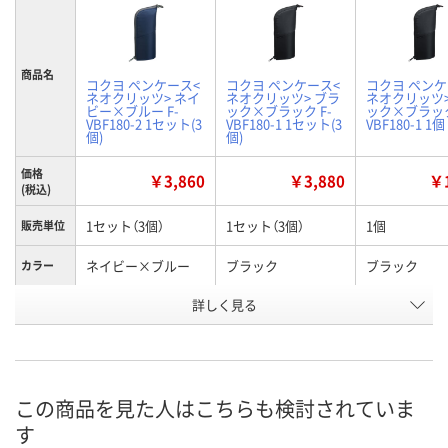
商品名
コクヨ ペンケース<
コクヨ ペンケース<
コクヨ ペンケ
ネオクリッツ> ネイ
ネオクリッツ> ブラ
ネオクリッツ>
ビー×ブルー F-
ック×ブラック F-
ック×ブラック
VBF180-2 1セット(3
VBF180-1 1セット(3
VBF180-1 1個
個)
個)
価格
￥3,860
￥3,880
￥1
(税込)
1セット（3個）
1セット（3個）
1個
販売単位
ネイビー×ブルー
ブラック
ブラック
カラー
お申込番
詳しく見る
R528684
R528683
EP00079
号
入荷待ち
4点
あり
在庫
ご注文後、お届けに
この商品を見た人はこちらも検討されていま
ついてご連絡いたし
8月13日（木）
8月13日（木）
お届け日
す
ます