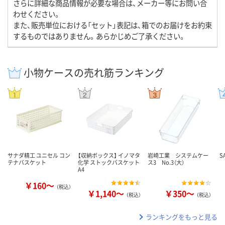
さらに詳細な商品情報が必要な場合は、メーカー等にお問い合
わせください。
また、販売単位における「セット」表記は、箱でのお届けをお約束
するものではありません。あらかじめご了承ください。
小物ケースの売れ筋ランキング
サナダ精工 ユニセル コン
【収納ボックス】 イノマタ
岩崎工業 システムケー
S
テナバスケット
化学 ストックバスケット
ス3 No.3（大）
A4
￥160～
（税込）
￥1,140～
￥350～
（税込）
（税込）
ランキングをもっと見る