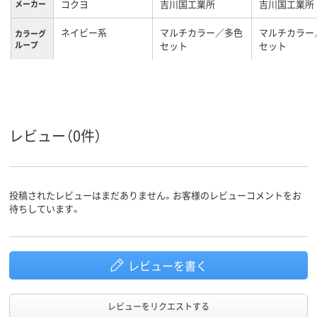
コクヨ
吉川国工業所
吉川国工業所
メーカー
ネイビー系
マルチカラー／多色
マルチカラー
カラーグ
ループ
セット
セット
35g
約 92g
約 250g
質量
レビュー（0件）
投稿されたレビューはまだありません。お客様のレビューコメントをお
待ちしています。
レビューを書く
レビューをリクエストする