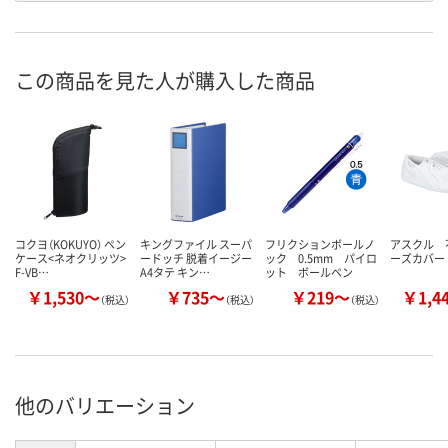
この商品を見た人が購入した商品
コクヨ（KOKUYO） ペン
キングファイル スーパ
フリクションボールノ
アスクル 
ケース<ネオクリッツ>
ードッチ 脱着イージー
ック 0.5mm パイロ
ーズカバー
F-VB…
A4タテ キン…
ット ボールペン
￥1,530～
￥735～
￥219～
￥1,4
（税込）
（税込）
（税込）
他のバリエーション