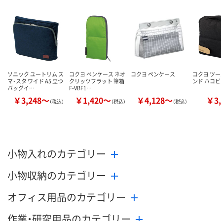
数量
数量
数量
カゴへ
カゴへ
カ
ソニック ユートリム ス
コクヨ ペンケース ネオ
コクヨ ペンケース
コクヨ ツ
マ・スタ ワイド A5 立つ
クリッツフラット 筆箱
ンド ハコ
バッグイ…
F-VBF1…
￥3,248～
￥1,420～
￥4,128～
￥3,
（税込）
（税込）
（税込）
小物入れのカテゴリー
小物収納のカテゴリー
オフィス用品のカテゴリー
作業・研究用品のカテゴリー