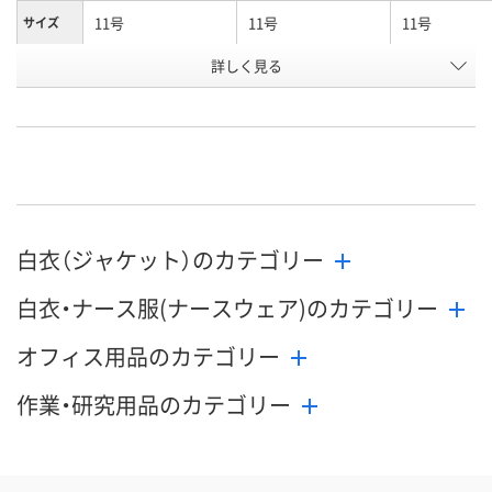
11号
11号
11号
サイズ
詳しく見る
サックスｘホワイト
ピンクｘホワイト
ホワイトｘネ
カラー
お申込番
R529979
R529974
R529969
号
あり
あり
あり
在庫
8月24日（月）
8月24日（月）
8月24日（月）
お届け日
白衣（ジャケット）のカテゴリー
数量
数量
数量
白衣・ナース服(ナースウェア)のカテゴリー
カゴへ
カゴへ
カ
オフィス用品のカテゴリー
作業・研究用品のカテゴリー