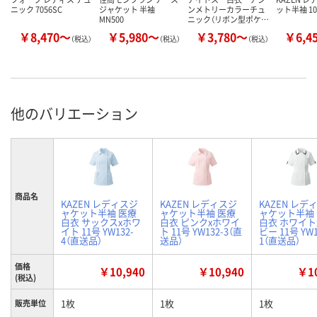
ニック 7056SC
ジャケット 半袖
ンメトリーカラーチュ
ット半袖 10
MN500
ニック（リボン型ポケ…
￥8,470～
￥5,980～
￥3,780～
￥6,4
（税込）
（税込）
（税込）
他のバリエーション
商品名
KAZEN レディスジ
KAZEN レディスジ
KAZEN レデ
ャケット半袖 医療
ャケット半袖 医療
ャケット半袖
白衣 サックスxホワ
白衣 ピンクxホワイ
白衣 ホワイト
イト 11号 YW132-
ト 11号 YW132-3（直
ビー 11号 YW1
4（直送品）
送品）
1（直送品）
価格
￥10,940
￥10,940
￥10
(税込)
1枚
1枚
1枚
販売単位