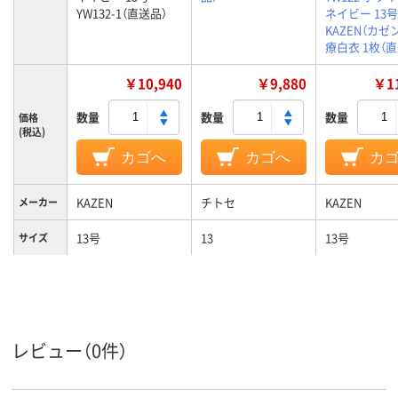
YW132-1（直送品）
ネイビー 13号
KAZEN（カゼン
療白衣 1枚（
￥10,940
￥9,880
￥11
数量
数量
数量
価格
(税込)
カゴへ
カゴへ
カ
KAZEN
チトセ
KAZEN
メーカー
13号
13
13号
サイズ
ホワイト系;ネイビ
ブラック系
ホワイト系;
カラーグ
ループ
ー系
ー系
女性用
レディス
女性用
対象
レビュー（0件）