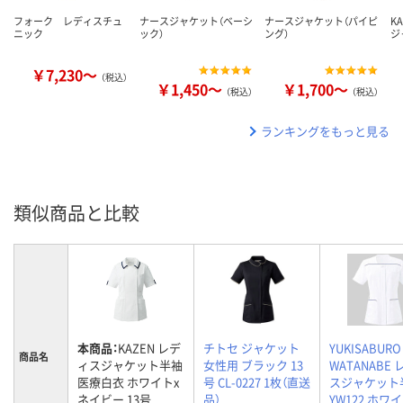
フォーク レディスチュ
ナースジャケット（ベーシ
ナースジャケット（パイピ
K
ニック
ック）
ング）
ジ
￥7,230～
（税込）
￥1,450～
￥1,700～
（税込）
（税込）
ランキングをもっと見る
類似商品と比較
本商品：
KAZEN レデ
チトセ ジャケット
YUKISABURO
商品名
ィスジャケット半袖
女性用 ブラック 13
WATANABE
医療白衣 ホワイトx
号 CL-0227 1枚（直送
スジャケット
ネイビー 13号
品）
YW122 ホワ