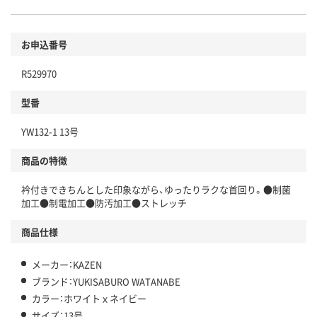
お申込番号
R529970
型番
YW132-1 13号
商品の特徴
衿付きできちんとした印象ながら、ゆったりラクな首回り。●制菌
加工●制電加工●防汚加工●ストレッチ
商品仕様
メーカー：KAZEN
ブランド：YUKISABURO WATANABE
カラー：ホワイトｘネイビー
サイズ：13号