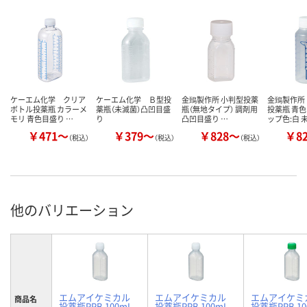
ケーエム化学 クリア
ケーエム化学 Ｂ型投
金鵄製作所 小判型投薬
金鵄製作所
ボトル投薬瓶 カラーメ
薬瓶（未滅菌）凸凹目盛
瓶（無地タイプ） 調剤用
投薬瓶 青色
モリ 青色目盛り …
り
凸凹目盛り …
ップ色:白 
￥471～
￥379～
￥828～
￥8
（税込）
（税込）
（税込）
他のバリエーション
エムアイケミカル
エムアイケミカル
エムアイケミ
商品名
投薬瓶PPB 100mL
投薬瓶PPB 100mL
投薬瓶PPB 10