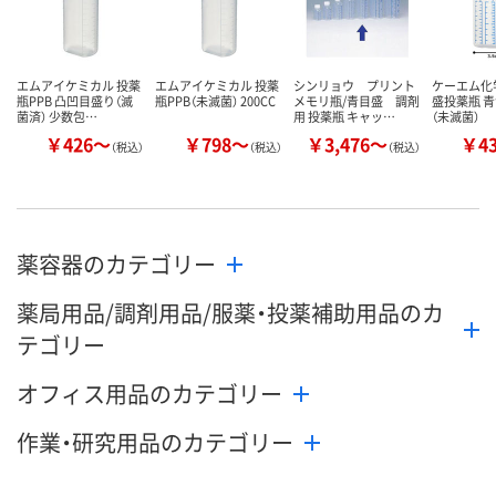
エムアイケミカル 投薬
エムアイケミカル 投薬
シンリョウ プリント
ケーエム化
瓶PPB 凸凹目盛り（滅
瓶PPB（未滅菌） 200CC
メモリ瓶/青目盛 調剤
盛投薬瓶 
菌済） 少数包…
用 投薬瓶 キャッ…
（未滅菌）
￥426～
￥798～
￥3,476～
￥4
（税込）
（税込）
（税込）
薬容器のカテゴリー
薬局用品/調剤用品/服薬・投薬補助用品のカ
テゴリー
オフィス用品のカテゴリー
作業・研究用品のカテゴリー