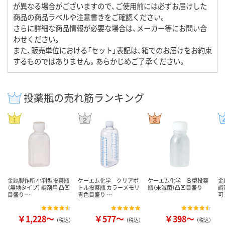
が異なる場合がございますので、ご使用前には必ずお届けした
商品の商品ラベルや注意書きをご確認ください。
さらに詳細な商品情報が必要な場合は、メーカー等にお問い合
わせください。
また、販売単位における「セット」表記は、箱でのお届けをお約束
するものではありません。あらかじめご了承ください。
投薬瓶の売れ筋ランキング
金鵄製作所 小判型投薬瓶
ケーエム化学 クリアボ
ケーエム化学 Ｂ型投薬
金
（無地タイプ） 調剤用 凸凹
トル投薬瓶 カラーメモリ
瓶（未滅菌）凸凹目盛り
調
目盛り …
青色目盛り …
可
￥1,228～
￥577～
￥398～
（税込）
（税込）
（税込）