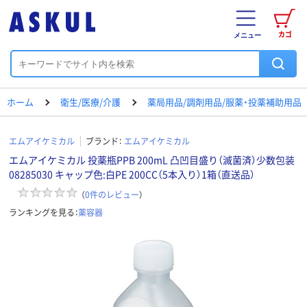
カゴ
メニュー
ホーム
衛生/医療/介護
薬局用品/調剤用品/服薬・投薬補助用品
エムアイケミカル
ブランド：
エムアイケミカル
エムアイケミカル 投薬瓶PPB 200mL 凸凹目盛り（滅菌済）少数包装
08285030 キャップ色:白PE 200CC（5本入り）1箱（直送品）
（
0
件のレビュー
）
ランキングを見る：
薬容器