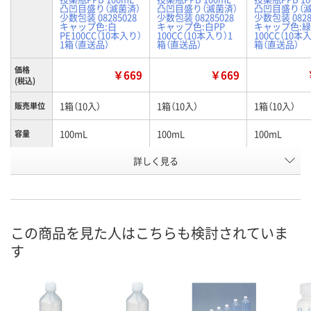
凸凹目盛り（滅菌済）
凸凹目盛り（滅菌済）
凸凹目盛り（滅
少数包装 08285028
少数包装 08285028
少数包装 0828
キャップ色:白
キャップ色:白PP
キャップ色:緑
PE100CC（10本入り）
100CC（10本入り）1
100CC（10本
1箱（直送品）
箱（直送品）
箱（直送品）
価格
￥669
￥669
(税込)
1箱（10入）
1箱（10入）
1箱（10入）
販売単位
100mL
100mL
100mL
容量
詳しく見る
キャップ:白PE（基本
キャップ:白PP
キャップ:緑
タイプ
色）
お申込番
RA18940
RA23245
RA22780
号
この商品を見た人はこちらも検討されていま
直送品
直送品
直送品
在庫
す
お届け日
メーカー都合により
メーカー都合により
メーカー都合
販売停止中です
販売停止中です
販売停止中で