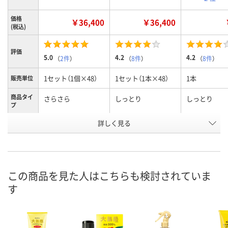
価格
￥36,400
￥36,400
(税込)
評価
5.0
4.2
4.2
（
2件
）
（
8件
）
（
8件
）
1セット（1個×48）
1セット（1本×48）
1本
販売単位
商品タイ
さらさら
しっとり
しっとり
プ
お申込番
詳しく見る
WRN6516
WRN6520
RE41418
号
入荷待ち
入荷待ち
8点
在庫
ご注文後、お届けに
ご注文後、お届けに
この商品を見た人はこちらも検討されていま
ついてご連絡いたし
ついてご連絡いたし
8月11日（火）
お届け日
す
ます
ます
数量
数量
数量