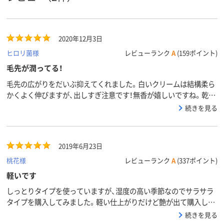
2020年12月3日
ヒロリ菌様
レビューランク
A
(159ポイント)
毛先が潤ってる！
毛先の広がりをだいぶ抑えてくれました。白いクリームは結構柔ら
かくよく伸びますが、出しすぎ注意です！無香が嬉しいですね。乾燥
で広がっていた毛先を中心に手で伸ばすと、ストンと落ち着いて艶
続きを見る
が出ました♪特に湯上りの半乾きの髪に塗ってからドライヤーを使
うと、水分が保たれるせいか髪が柔らかく感じます。付けすぎたり
髪のトップに付けたりすると、やや重い雰囲気になるので、上手に使
2019年6月23日
いたいと思います。
桃花様
レビューランク
A
(337ポイント)
軽いです
しっとりタイプを使っていますが、湿度の高い季節なのでサラサラ
タイプを購入してみました。軽い仕上がりだけど艶が出て購入して
よかったです。
続きを見る