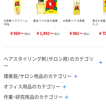
カゴへ
カゴへ
カ
大島椿 ヘアクリーム
椿油 ツバキ油 大島椿
大島椿 ヘア 大島椿
黒ばら本舗
160g
ル_2
￥960～
￥1,492～
￥981～
￥7
（税込）
（税込）
（税込）
ヘアスタイリング剤（サロン用）のカテゴリ
ー
理美容/サロン用品のカテゴリー
オフィス用品のカテゴリー
作業・研究用品のカテゴリー