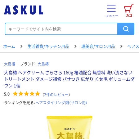
カゴ
メニュー
ホーム
生活雑貨/キッチン用品
理美容/サロン用品
ヘアス
大島椿
ブランド：
大島椿
大島椿 ヘアクリーム さらさら 160g 椿油配合 無香料 洗い流さない
トリートメント ダメージ補修 パサつき 広がり くせ毛 ボリュームダ
ウン 1個
5.0
（
2
件のレビュー
）
ランキングを見る：
ヘアスタイリング剤（サロン用）