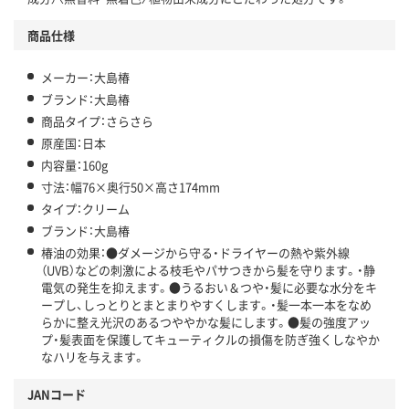
商品仕様
メーカー：大島椿
ブランド：大島椿
商品タイプ：さらさら
原産国：日本
内容量：160g
寸法：幅76×奥行50×高さ174mm
タイプ：クリーム
ブランド：大島椿
椿油の効果：●ダメージから守る・ドライヤーの熱や紫外線
（UVB）などの刺激による枝毛やパサつきから髪を守ります。・静
電気の発生を抑えます。●うるおい＆つや・髪に必要な水分をキ
ープし、しっとりとまとまりやすくします。・髪一本一本をなめ
らかに整え光沢のあるつややかな髪にします。●髪の強度アッ
プ・髪表面を保護してキューティクルの損傷を防ぎ強くしなやか
なハリを与えます。
JANコード