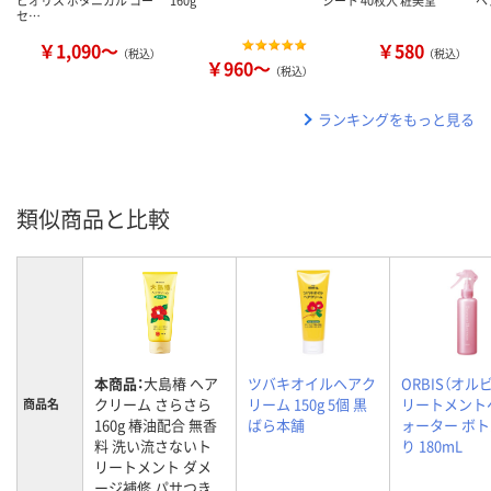
ビオリス ボタニカル コー
160g
シート 40枚入 粧美堂
ヘ
セ…
￥1,090～
￥580
（税込）
（税込）
￥960～
（税込）
ランキングをもっと見る
類似商品と比較
本商品：
大島椿 ヘア
ツバキオイルヘアク
ORBIS（オル
クリーム さらさら
リーム 150g 5個 黒
リートメント
商品名
160g 椿油配合 無香
ばら本舗
ォーター ボ
料 洗い流さないト
り 180mL
リートメント ダメ
ージ補修 パサつき