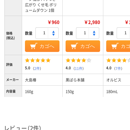
広がり くせ毛 ボリ
ュームダウン 1個
￥960
￥2,980
￥1
数量
数量
数量
価格
(税込)
カゴへ
カゴへ
カ
評価
5.0
4.0
4.0
（
2件
）
（
11件
）
（
7件
）
大島椿
黒ばら本舗
オルビス
メーカー
160g
150g
180mL
内容量
レビュー（2件）