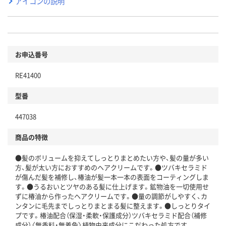
アイコンの説明
お申込番号
RE41400
型番
447038
商品の特徴
●髪のボリュームを抑えてしっとりまとめたい方や、髪の量が多い
方、髪が太い方におすすめのヘアクリームです。●ツバキセラミド
が傷んだ髪を補修し、椿油が髪一本一本の表面をコーティングしま
す。●うるおいとツヤのある髪に仕上げます。鉱物油を一切使用せ
ずに椿油から作ったヘアクリームです。●量の調節がしやすく、カ
ンタンに毛先までしっとりまとまる髪に整えます。●しっとりタイ
プです。椿油配合（保湿・柔軟・保護成分）ツバキセラミド配合（補修
成分）〈無香料・無着色〉植物由来成分にこだわった処方です。