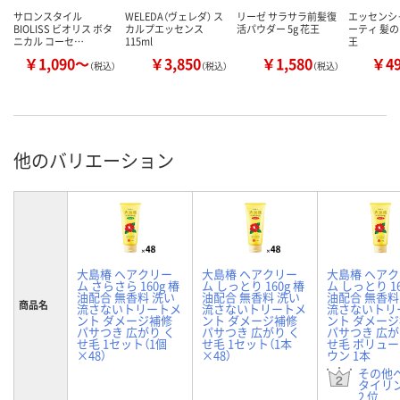
サロンスタイル
WELEDA（ヴェレダ） ス
リーゼ サラサラ前髪復
エッセンシャ
BIOLISS ビオリス ボタ
カルプエッセンス
活パウダー 5g 花王
ーティ 髪の
ニカル コーセ…
115ml
王
￥1,090～
￥3,850
￥1,580
￥4
（税込）
（税込）
（税込）
他のバリエーション
大島椿 ヘアクリー
大島椿 ヘアクリー
大島椿 ヘア
ム さらさら 160g 椿
ム しっとり 160g 椿
ム しっとり 16
油配合 無香料 洗い
油配合 無香料 洗い
油配合 無香料
商品名
流さないトリートメ
流さないトリートメ
流さないトリ
ント ダメージ補修
ント ダメージ補修
ント ダメー
パサつき 広がり く
パサつき 広がり く
パサつき 広が
せ毛 1セット（1個
せ毛 1セット（1本
せ毛 ボリュ
×48）
×48）
ウン 1本
その他
タイリ
2 位