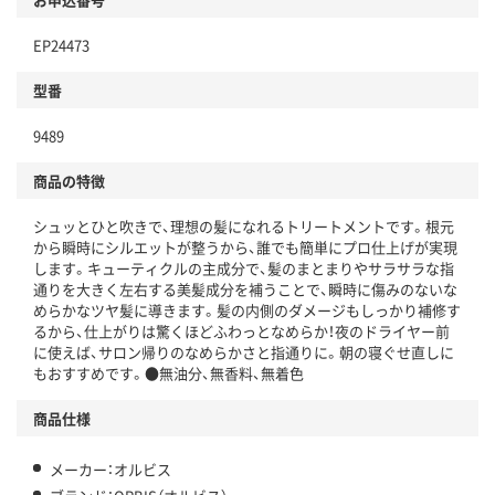
EP24473
型番
9489
商品の特徴
シュッとひと吹きで、理想の髪になれるトリートメントです。根元
から瞬時にシルエットが整うから、誰でも簡単にプロ仕上げが実現
します。キューティクルの主成分で、髪のまとまりやサラサラな指
通りを大きく左右する美髪成分を補うことで、瞬時に傷みのないな
めらかなツヤ髪に導きます。髪の内側のダメージもしっかり補修す
るから、仕上がりは驚くほどふわっとなめらか！夜のドライヤー前
に使えば、サロン帰りのなめらかさと指通りに。朝の寝ぐせ直しに
もおすすめです。●無油分、無香料、無着色
商品仕様
メーカー：オルビス