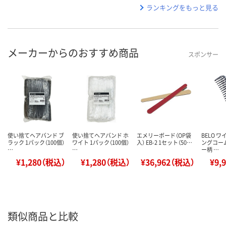
ランキングをもっと見る
メーカーからのおすすめ商品
スポンサー
使い捨てヘアバンド ブ
使い捨てヘアバンド ホ
エメリーボード（OP袋
BELO 
ラック 1パック（100個）
ワイト 1パック（100個）
入） EB-2 1セット（50…
ングコー
…
…
ー柄 …
¥1,280（税込）
¥1,280（税込）
¥36,962（税込）
¥9,
類似商品と比較