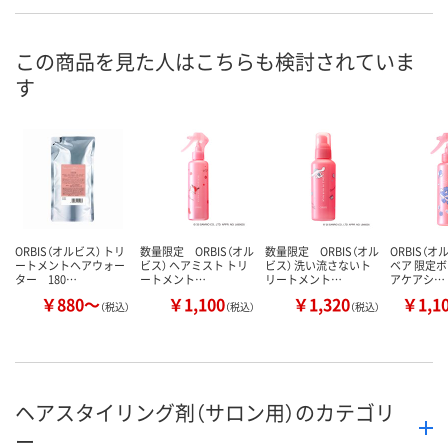
この商品を見た人はこちらも検討されていま
す
ORBIS（オルビス） トリ
数量限定 ORBIS（オル
数量限定 ORBIS（オル
ORBIS（オ
ートメントヘアウォー
ビス） ヘアミスト トリ
ビス） 洗い流さないト
ベア 限定ボ
ター 180…
ートメント…
リートメント…
アケアシ…
￥880～
￥1,100
￥1,320
￥1,1
（税込）
（税込）
（税込）
ヘアスタイリング剤（サロン用）のカテゴリ
ー