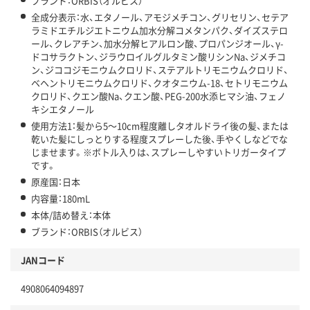
ブランド：ORBIS（オルビス）
全成分表示：水、エタノール、アモジメチコン、グリセリン、セテア
ラミドエチルジエトニウム加水分解コメタンパク、ダイズステロ
ール、クレアチン、加水分解ヒアルロン酸、プロパンジオール、γ-
ドコサラクトン、ジラウロイルグルタミン酸リシンNa、ジメチコ
ン、ジココジモニウムクロリド、ステアルトリモニウムクロリド、
ベヘントリモニウムクロリド、クオタニウム-18、セトリモニウム
クロリド、クエン酸Na、クエン酸、PEG-200水添ヒマシ油、フェノ
キシエタノール
使用方法1：髪から5～10cm程度離しタオルドライ後の髪、または
乾いた髪にしっとりする程度スプレーした後、手やくしなどでな
じませます。※ボトル入りは、スプレーしやすいトリガータイプ
です。
原産国：日本
内容量：180mL
本体/詰め替え：本体
ブランド：ORBIS（オルビス）
JANコード
4908064094897