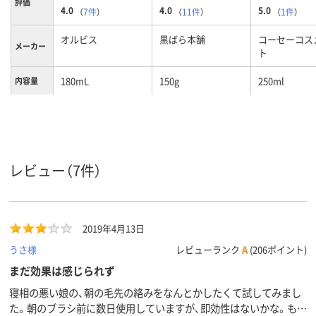
評価
4.0
4.0
5.0
（
7件
）
（
11件
）
（
1件
）
オルビス
黒ばら本舗
コーセーコス
メーカー
ト
180mL
150g
250ml
内容量
レビュー（7件）
2019年4月13日
うさ様
レビューランク
A
(206ポイント)
まだ効果は感じられず
寝相の悪い娘の、朝の毛先の絡みをなんとかしたくて試してみまし
た。朝のブラシ前に数日使用していますが、即効性はないかな。もう