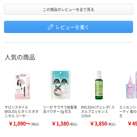
この商品のレビューを全て見る
レビューを書く
人気の商品
サロンスタイル
リーゼ サラサラ前髪復
WELEDA（ヴェレダ） ス
エッセンシャ
BIOLISS ビオリス ボタ
活パウダー 5g 花王
カルプエッセンス
ーティ 髪の
ニカル コーセ…
115ml
王
￥1,090～
￥1,580
￥3,850
￥4
（税込）
（税込）
（税込）