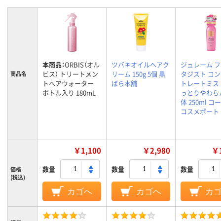
本商品：
ORBIS（オル
ツバキオイルヘアク
ジュレーム 
ビス） トリートメン
リーム 150g 5個 黒
タジスト コ
商品名
トヘアウォーター
ばら本舗
トレートミス
ボトル入り 180mL
っとりやわらか
体 250ml コ
コスメポート
￥1,100
￥2,980
￥1
数量
数量
数量
価格
(税込)
カゴへ
カゴへ
カ