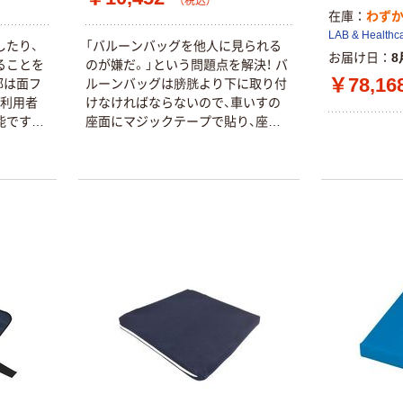
（税込）
在庫
わず
LAB & Healthc
したり、
「バルーンバッグを他人に見られる
お届け日
8
ることを
のが嫌だ。」という問題点を解決！ バ
￥78,16
部は面フ
ルーンバッグは膀胱より下に取り付
、利用者
けなければならないので、車いすの
能です。
座面にマジックテープで貼り、座面
シュ素材
の下にバックを取り付け、その中に
ートしま
入れてしまいます。余分なホースも
かれてい
バッグに入れられます。撥水になっ
す。
ていて、取り外し可能になっていま
す。多くのお客様からのご要望をい
ただき、従来品から改良され、個々の
用途に合わせて、フックを付けられ
るようループを取り付けました。