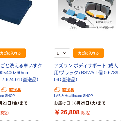
カゴに入れる
カゴに入れる
丸ごと洗える車いすク
アズワン ボディサポート (成人
0×400×60mm
用/ブラック) BSW5 1個 0-6789-
 7-624-01（直送品）
04（直送品）
直送品
直送品
are SHOP
LAB & Healthcare SHOP
月21日（金）まで
お届け日
8月25日（火）まで
￥26,808
（税込）
（税込）