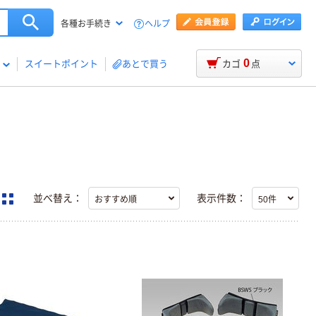
ヘルプ
各種お手続き
0
スイートポイント
あとで買う
カゴ
点
並べ替え：
表示件数：