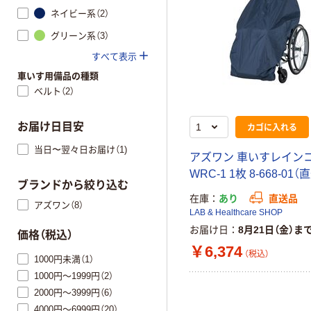
ネイビー系（2）
グリーン系（3）
すべて表示
車いす用備品の種類
ベルト（2）
お届け日目安
カゴに入れる
当日〜翌々日お届け（1)
アズワン 車いすレイン
WRC-1 1枚 8-668-01
ブランドから絞り込む
在庫
あり
直送品
アズワン（8）
LAB & Healthcare SHOP
お届け日
8月21日（金）ま
価格（税込）
￥6,374
（税込）
1000円未満（1）
1000円～1999円（2）
2000円～3999円（6）
4000円～6999円（20）