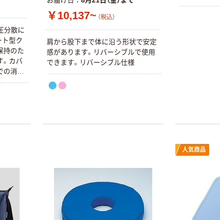
お届け日
8月21日（金）まで
￥10,137~
（税込）
圧分散に
ート型ク
肩から股下まで体に沿う形状で安定
保持のた
感があります。リバーシブルで使用
本気プライス
オリジナル
す。カバ
できます。リバーシブル仕様
アスクル はたら
アスクル 「現場
での消毒
く ふせん
のチカラ」 養生
50×15mm
テープ
￥386~
￥358~
（税込）
（税込）
本気プライス
オリジナル
トイレットペー
サントリー 伊右
人気商品
パー ダブル60
衛門 「お茶、どう
ｍ 再生紙
ぞ。」 緑茶
100% 6ロール
￥460~
￥528~
（税込）
（税込）
リサイクル100
芯あり FSC認
証
オリジナル
オリジナル
乾電池 単4
アスクル プラス