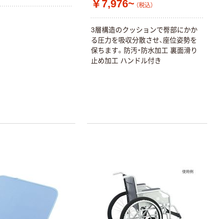
￥7,976~
（税込）
3層構造のクッションで臀部にかか
る圧力を吸収分散させ、座位姿勢を
保ちます。防汚・防水加工 裏面滑り
本気プライス
本気プライス
止め加工 ハンドル付き
アスクル はたら
キングジム テプ
く ふせん 付箋
ラ TEPRA
75×25mm
PRO【純正】テー
プ 白ラベル
￥377~
￥914~
（税込）
（税込）
12mm幅 （黒文
字）
富士フイルム チ
本気プライス
ェキ専用フィル
ニチバン セロテ
ム INSTAX MINI
ープ 大巻
WW2
￥1,580~
￥124~
（税込）
（税込）
本気プライス
本気プライス
アスクル セロハ
トイレットペー
ンテープ
パー シングル