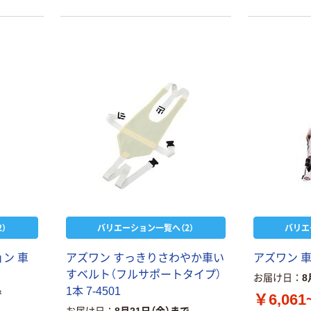
）
バリエーション一覧へ（2）
バリエ
ン 車
アズワン すっきりさわやか車い
アズワン 車
すベルト（フルサポートタイプ）
お届け日
8
1本 7-4501
で
￥6,061