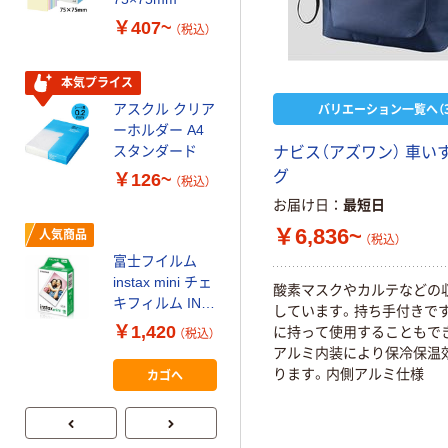
パー ボックス
￥407~
（税込）
150組 5箱入 ア
スクル スマート
￥328~
（税込）
コンパクト ビ
本気プライス
ビッド PEFC認
バリエーション一覧へ（3
アスクル クリア
証
オリジナル
ーホルダー A4
コピー用紙 マ
スタンダード
ナビス（アズワン） 車い
ルチペーパー
グ
￥126~
（税込）
スーパーエコノ
お届け日
最短日
ミー+
￥149~
（税込）
￥6,836~
人気商品
（税込）
富士フイルム
本気プライス
instax mini チェ
酸素マスクやカルテなどの
【ガムテープ】ア
キフィルム INS
しています。持ち手付きです
スクル 現場のチ
MINI JP1 1パッ
￥1,420
に持って使用することもで
（税込）
カラ 厚さ
ク（10枚入り）
アルミ内装により保冷保温
0.22mm 布テー
￥145~
（税込）
カゴへ
ります。内側アルミ仕様
プ