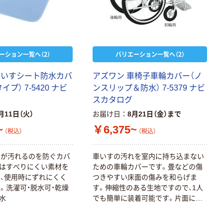
120ｍ 再生紙
￥216~
（税込）
100% 6ロール
￥470~
（税込）
リサイクル100
本気プライス
芯あり FSC認
証
アスクル トイ
ーション一覧へ（2）
バリエーション一覧へ（2）
レのおそうじシ
ート 大王製紙
車いすシート防水カバ
アズワン 車椅子車輪カバー（ノ
共同企画 トイ
￥330~
プ） 7-5420 ナビ
ンスリップ＆防水） 7-5379 ナビ
（税込）
レクリーナー
スカタログ
トイレシート
月11日（火）
お届け日
8月21日（金）まで
オリジナル
本気プライス
~
￥6,375~
アスクル フラッ
（税込）
（税込）
トファイル エコ
ノミータイプ
トが汚れるのを防ぐカバ
車いすの汚れを室内に持ち込まない
A4タテ(コクヨ
￥115~
（税込）
はすべりにくい素材を
ための車輪カバーです。畳などの傷
製造）
、使用時にずれにくく
つきやすい床面の傷みを和らげま
。洗濯可・脱水可・乾燥
す。伸縮性のある生地ですので、1人
水
でも簡単に装着可能です。片面には
滑り止めが付いているので、用途に
合わせてご使用可能です。防水で