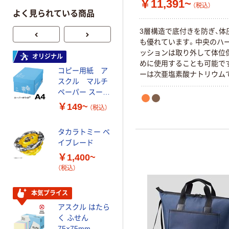
￥11,391~
（税込）
よく見られている商品
3層構造で底付きを防ぎ、体
も優れています。中央のハ
ッションは取り外して体位
オリジナル
オリジナル
めに使用することも可能で
コピー用紙 ア
ゴミ袋 エコノミ
ーは次亜塩素酸ナトリウム
スクル マルチ
ータイプ 乳白半
が可能です。
ペーパー スーパ
透明 高密度タイ
ーホワイト+
プ 詰替用 バイ
￥149~
￥616~
（税込）
（税込）
オマス素材10％
配合
タカラトミー ベ
オリジナル
イブレード
乾電池 単3
￥1,400~
形 アルカリ乾
（税込）
電池 北欧パッ
ケージ アスク
￥140~
（税込）
ルオリジナル
本気プライス
アスクル はたら
本気プライス
く ふせん
ティッシュペー
75×75mm