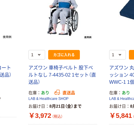
カゴに入れる
コート
アズワン 車椅子ベルト 股下ベ
アズワン 
（直送品）
ルトなし 7-4435-02 1セット（直
ッション 40
送品）
WWC-1 1個
在庫
あり
直送品
在庫
あり
で
LAB & Healthcare SHOP
LAB & Healthc
お届け日
8月21日（金）まで
お届け日
8
￥3,972
￥5,841
（税込）