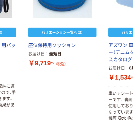
形 アルカリ乾
チックグローブ
電池 北欧パッ
粉なし（パウダ
ケージ アスク
ーフリー）
￥140~
￥398~
（税込）
（税込）
ルオリジナル
）
バリエーション一覧へ（3）
バリエ
富士フイルム
オリジナル
instax mini13
アスクルオリジ
す用バッ
座位保持用クッション
アズワン 
INS MINI 13
ナル ラミネー
ー（デニムタイ
お届け日
最短日
￥12,100~
トフィルム A4
スカタログ
（税込）
￥9,719~
サイズ
￥458~
（税込）
（税込）
お届け日
8
100μ（ミクロン）
￥1,534
本気プライス
本気プライス
大塚製薬工場
収納に適
ペーパータオル
経口補水液 オー
ので、手
車いすシー
中判 再生紙
エスワン（OS-1）
きます。
ーです。裏面
100％ 200枚
￥159~
効果があ
使用しており
（税込）
FSC認証 シング
￥149~
（税込）
なっています
ル 大王製紙共同
機可 吸水・防
企画 オリジナル