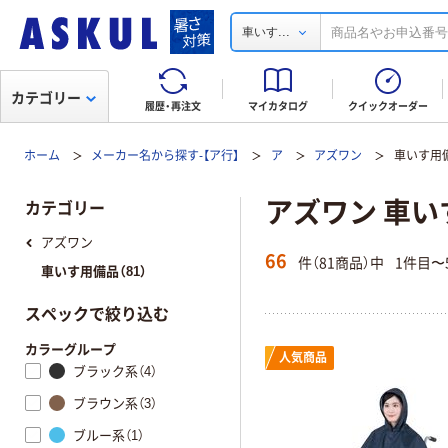
...
車いす
カテゴリー
履歴・再注文
マイカタログ
クイックオーダー
ホーム
メーカー名から探す-【ア行】
ア
アズワン
車いす用
アズワン 車い
カテゴリー
アズワン
66
件（81商品）中
1件目〜
車いす用備品（81）
スペックで絞り込む
カラーグループ
人気商品
ブラック系（4）
ブラウン系（3）
ブルー系（1）