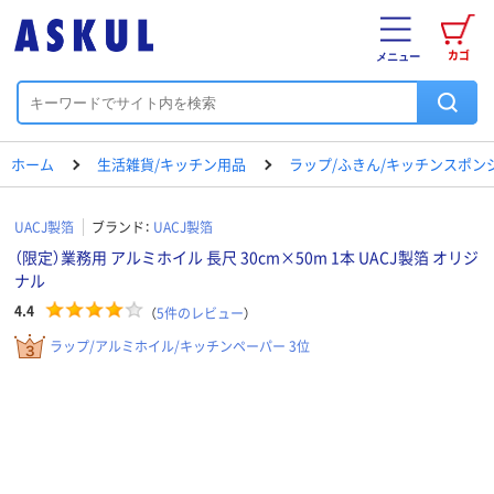
カゴ
メニュー
ホーム
生活雑貨/キッチン用品
ラップ/ふきん/キッチンスポン
UACJ製箔
ブランド：
UACJ製箔
（限定）業務用 アルミホイル 長尺 30cm×50m 1本 UACJ製箔 オリジ
ナル
4.4
（
5
件のレビュー
）
ラップ/アルミホイル/キッチンペーパー 3位