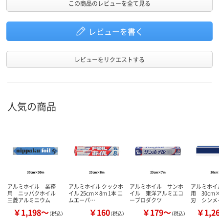
この商品のレビューを全て見る
レビューを書く
レビューをリクエストする
人気の商品
アルミホイル 業務
アルミホイル クックホ
アルミホイル サンホ
アルミホイ
用 ニッパクホイル
イル 25cm×8m 1本 エ
イル 東洋アルミエコ
用 30cm
三菱アルミニウム
ムエーパ…
ープロダクツ
刃 シンメ
￥1,198～
￥160
￥179～
￥1,2
（税込）
（税込）
（税込）