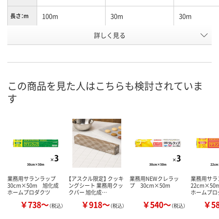
100m
30m
30m
長さ：m
詳しく見る
30cm×100m
45cm×30m
45cm×30m
幅×長さ
お申込番
RH01496
RH01497
RH01495
号
あり
あり
あり
在庫
この商品を見た人はこちらも検討されていま
す
8月11日（火）
8月11日（火）
8月11日（火）
お届け日
数量
数量
数量
カゴへ
カゴへ
カ
業務用サランラップ
【アスクル限定】 クッキ
業務用NEWクレラッ
業務用サ
30cm×50m 旭化成
ングシート 業務用クッ
プ 30cm×50m
22cm×5
ホームプロダクツ
クパー 旭化成…
ホームプロ
￥738～
￥918～
￥540～
￥5
（税込）
（税込）
（税込）