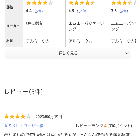
評価
4.4
4.5
3.5
（
5件
）
（
54件
）
（
6件
）
UACJ製箔
エムエーパッケージ
エムエーパッ
メーカー
ング
ング
アルミニウム
アルミニウム
アルミニウム
材質
アスクル
詳しく見る
商品環境
45
15
15
スコア
レビュー（5件）
2026年6月19日
ＡＳＫＵＬユーザー様
レビューランク
A
(306ポイント)
巻が多いので使い始めは重いのですが、たくさん使うので購入頻度