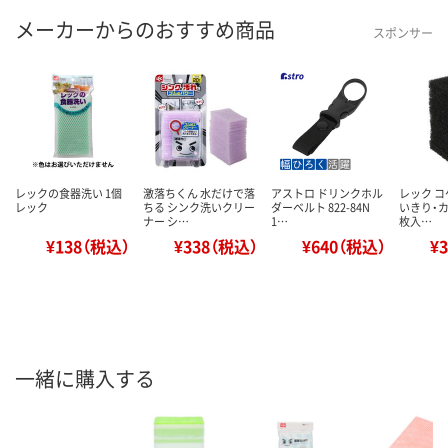
メーカーからのおすすめ商品
スポンサー
レックの食器洗い 1個
激落ちくん 水だけで落
アストロ ドリンクホル
レック コ
レック
ちる シンク洗いクリー
ダーベルト 822-84N
いきり・カ
ナー シ…
1…
枚入…
¥138（税込）
¥338（税込）
¥640（税込）
¥
一緒に購入する