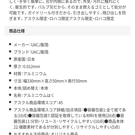
しく・手早く簡単に。刃が内側にあるので、外気・汚れに触れにく
く、衛生的です。パルプ刃だから、そのまま燃えるゴミとして処分が
可能です。ガイドリール付きだから、引き出しやすく、飛び出しを防
ぎます。アスクル限定・ロハコ限定アスクル限定・ロハコ限定
商品仕様
メーカー：UACJ製箔
ブランド：UACJ製箔
原産国：日本
厚さ：0.012mm
材質：アルミニウム
寸法：幅330mm×高さ50mm×奥行50mm
本体/詰め替え：本体
名称：アルミニウムはく
アスクル商品環境スコア：45
アスクル商品環境スコア詳細/加点項目：●容器包装1:全て紙であ
る(10点)●容器包装7:認証を取得している材料を使用(20点)●容
器包装11:分別・リユース・リサイクルしやすい(10点)●商品本体
22:複数素材であるが分別しやすく、リサイクルしやすい(5点)
おすすめ＆注目商品：オリジナル商品