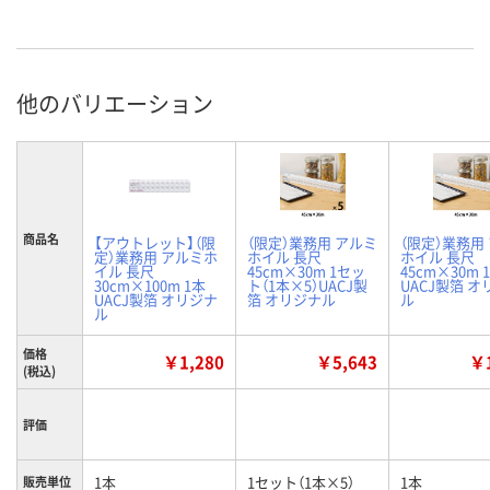
他のバリエーション
商品名
【アウトレット】（限
（限定）業務用 アルミ
（限定）業務用
定）業務用 アルミホ
ホイル 長尺
ホイル 長尺
イル 長尺
45cm×30m 1セッ
45cm×30m 
30cm×100m 1本
ト（1本×5）UACJ製
UACJ製箔 
UACJ製箔 オリジナ
箔 オリジナル
ル
ル
価格
￥1,280
￥5,643
￥1
(税込)
評価
1本
1セット（1本×5）
1本
販売単位