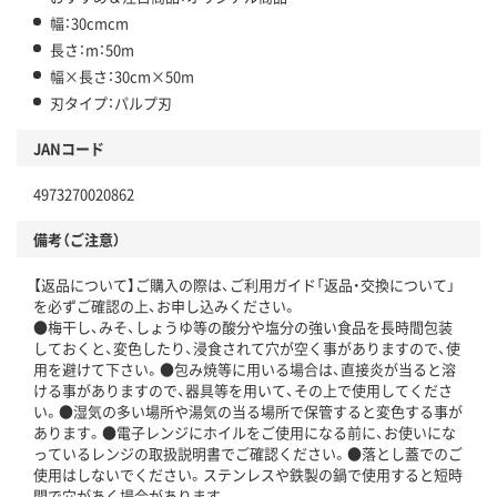
幅：30cmcm
長さ：m：50m
幅×長さ：30cm×50m
刃タイプ：パルプ刃
JANコード
4973270020862
備考（ご注意）
【返品について】ご購入の際は、ご利用ガイド「返品・交換について」
を必ずご確認の上、お申し込みください。
●梅干し、みそ、しょうゆ等の酸分や塩分の強い食品を長時間包装
しておくと、変色したり、浸食されて穴が空く事がありますので、使
用を避けて下さい。●包み焼等に用いる場合は、直接炎が当ると溶
ける事がありますので、器具等を用いて、その上で使用してくださ
い。●湿気の多い場所や湯気の当る場所で保管すると変色する事が
あります。●電子レンジにホイルをご使用になる前に、お使いにな
っているレンジの取扱説明書でご確認ください。●落とし蓋でのご
使用はしないでください。ステンレスや鉄製の鍋で使用すると短時
間で穴があく場合があります。