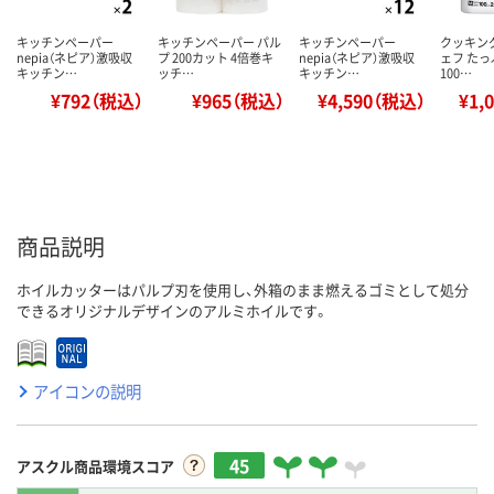
キッチンペーパー
キッチンペーパー パル
キッチンペーパー
クッキン
nepia（ネピア）激吸収
プ 200カット 4倍巻キ
nepia（ネピア）激吸収
ェフ たっ
キッチン…
ッチ…
キッチン…
100…
¥792（税込）
¥965（税込）
¥4,590（税込）
¥1,
商品説明
ホイルカッターはパルプ刃を使用し、外箱のまま燃えるゴミとして処分
できるオリジナルデザインのアルミホイルです。
アイコンの説明
45
アスクル商品環境スコア