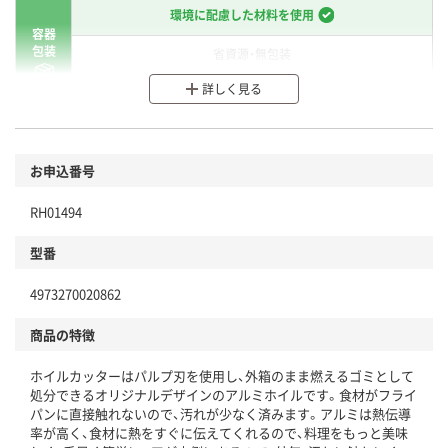
環境に配慮した材料を使用
容器
包装
省資源・無包装
詳しく見る
分別・リサイクルしやすい設計
環境に配慮した材料を使用
商品
お申込番号
本体
省資源・省エネ・節水
RH01494
分別・リサイクルしやすい設計
型番
独自の回収スキームがある
4973270020862
仕組
アスクルで資源循環している
商品の特徴
温室効果ガスなどの削減
ホイルカッターはパルプ刃を使用し、外箱のまま燃えるゴミとして
この商品の環境配慮ポイントです。下記商品詳細「
処分できるオリジナルデザインのアルミホイルです。食材がフライ
アスクル商品環境スコア詳細／加点項目
」で確認できます。
パンに直接触れないので、汚れが少なく済みます。アルミは熱伝導
率が高く、食材に熱をすぐに伝えてくれるので、料理をもっと美味