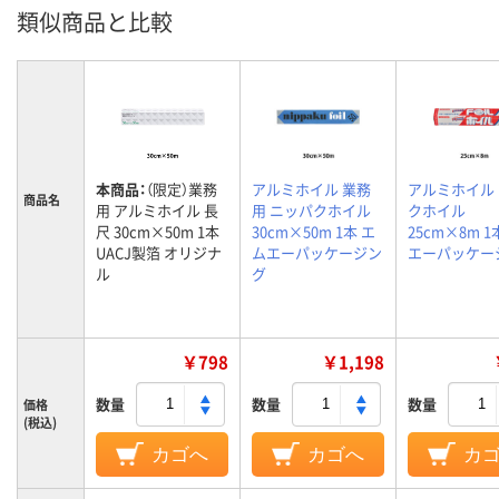
類似商品と比較
本商品：
（限定）業務
アルミホイル 業務
アルミホイル
商品名
用 アルミホイル 長
用 ニッパクホイル
クホイル
尺 30cm×50m 1本
30cm×50m 1本 エ
25cm×8m 1
UACJ製箔 オリジナ
ムエーパッケージン
エーパッケー
ル
グ
￥798
￥1,198
数量
数量
数量
価格
(税込)
カゴへ
カゴへ
カ