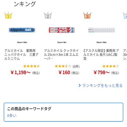
ンキング
アルミホイル 業務用
アルミホイル クックホイ
【アスクル限定】 業務用 ア
ア
ニッパクホイル 三菱ア
ル 25cm×8m 1本 エムエ
ルミホイル 長尺 UACJ製
3
ルミニウム
ーパ…
箔
ン
(
6件
)
￥1,198～
￥160
￥798～
（税込）
（税込）
（税込）
ランキングをもっと見る
この商品のキーワードタグ
#多い