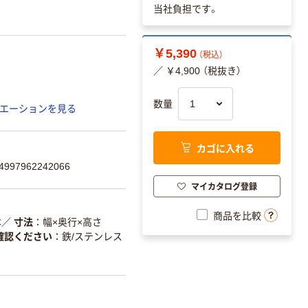
当社負担です。
￥5,390
（税込）
／ ￥4,900 （税抜き）
数量
エーションを見る
カゴに入れる
97962242066
マイカタログ登録
商品を比較
本
／
寸法
幅×奥行×高さ
確認ください
鉄/ステンレス