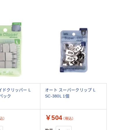
イドクリッパー L
オート スーパークリップ L
 1パック
SC-380L 1個
￥504
込）
（税込）