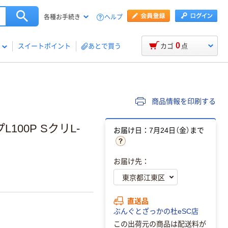
ヘルプ
各種お手続き
0
スイートポイント
あとで買う
カゴ
点
商品情報を印刷する
100P SクリL-
お届け日：7月24日（金）まで
お届け先：
直送品
ぶんぐとざっかの杜eSC店
この出荷元の商品は配送料が