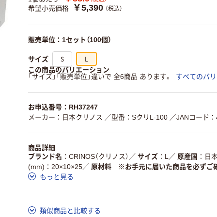
￥5,390
希望小売価格
（税込）
販売単位：1セット（100個）
S
L
サイズ
この商品のバリエーション
「サイズ」「販売単位」違いで 全6商品 あります。
すべてのバリ
お申込番号：RH37247
メーカー：日本クリノス
／型番：SクリL-100
／JANコード：49
商品詳細
ブランド名
CRINOS（クリノス）
／
サイズ
L
／
原産国
日
(mm)：20×10×25
／
原材料 ※お手元に届いた商品を必ずご
もっと見る
類似商品と比較する