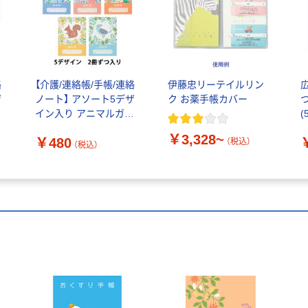
絡
【介護/連絡帳/手帳/連絡
伊藤忠リーテイルリン
ザ
ノート】 アソート5デザ
ク お薬手帳カバー
つ
イン入り アニマルガー
(
デン 介護連絡帳 1束（10
￥3,328~
￥480
デ
冊入） デイサービス連絡
（税込）
（税込）
帳 連絡手帳 オリジナ
ル