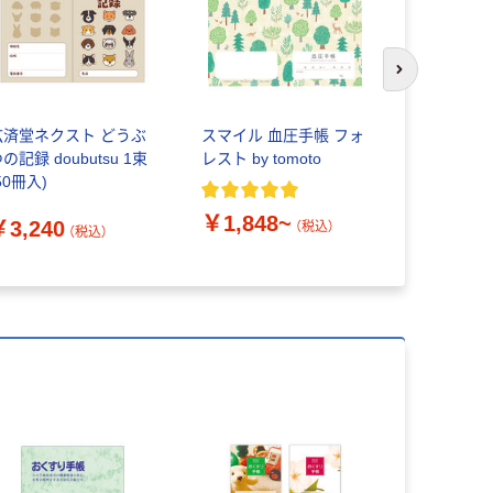
次のスライド
広済堂ネクスト どうぶ
スマイル 血圧手帳 フォ
共和 「現
の記録 doubutsu 1束
レスト by tomoto
ラ」 輪ゴ
50冊入)
タイプ
￥1,848~
￥3,240
（税込）
（税込）
￥831~