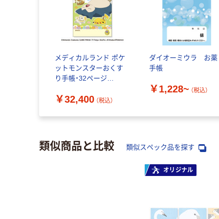
メディカルランド ポケ
ダイオーミウラ お薬
ットモンスターおくす
手帳
り手帳・32ページ
￥1,228~
BDK306 1箱(1000冊入)
（税込）
￥32,400
（直送品）
（税込）
類似商品と比較
類似スペック品を探す
オリジナル