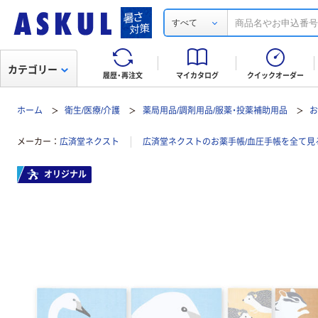
すべて
カテゴリー
履歴・再注文
マイカタログ
クイックオーダー
ホーム
衛生/医療/介護
薬局用品/調剤用品/服薬・投薬補助用品
お
メーカー
広済堂ネクスト
広済堂ネクストのお薬手帳/血圧手帳を全て見
オリジナル