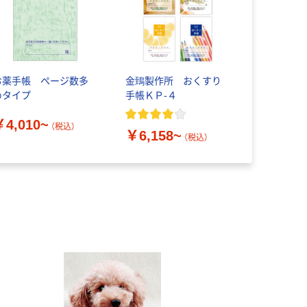
お薬手帳 ページ数多
金鵄製作所 おくすり
めタイプ
手帳ＫＰ-４
￥4,010~
（税込）
￥6,158~
（税込）