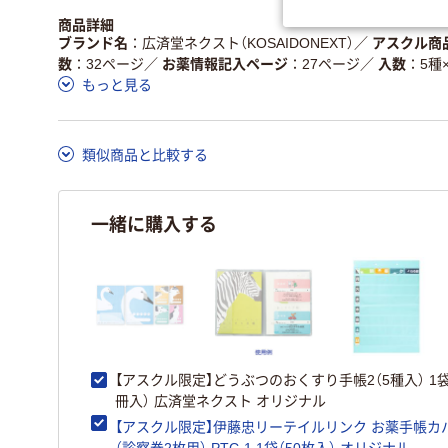
独自の回収スキームがあ
アスクルで資源循環し
商品詳細
仕組
る
ている
ブランド名
広済堂ネクスト（KOSAIDONEXT）
／
アスクル商
数
32ページ
／
お薬情報記入ページ
27ページ
／
入数
5種
この商品の環境配慮ポイントです。詳しくはページ下部の商品
もっと見る
ア詳細／加点項目
」で確認できます。
類似商品と比較する
一緒に購入する
【アスクル限定】どうぶつのおくすり手帳2（5種入） 1袋
冊入） 広済堂ネクスト オリジナル
【アスクル限定】伊藤忠リーテイルリンク お薬手帳カ
（診察券2枚用） PTC-1 1袋（50枚入） オリジナル