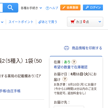
ヘルプ
各種お手続き
0
スイートポイント
あとで買う
カゴ
点
商品情報を印刷する
5種入） 1袋（50
在庫：
あり
希望の数量で在庫確認
お届け日：
8月11日（火）
にお
する薬局の記載欄あり）【ア
届け
お急ぎ便：8月10日（月）にお届け
（今から13時間14分以内のご注文
手帳/血圧手帳
で指定可。追加料金なし）
お届け先：