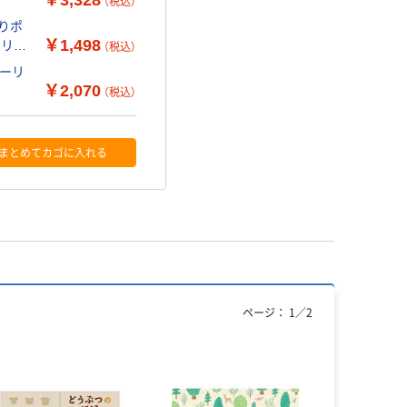
￥3,328
（税込）
すりポ
￥1,498
オリジ
（税込）
シーリ
￥2,070
（税込）
まとめてカゴに入れる
ページ：
1
／
2
本気プ