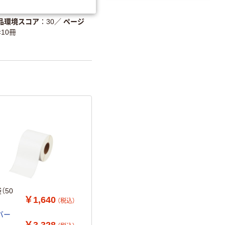
温室効果ガスなどの削減
品環境スコア
30
／
ページ
×10冊
詳細「
アスクル商品環境スコ
（50
￥1,640
（税込）
バー