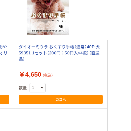
おや
ダイオーミウラ おくすり手帳（通常）40P 犬
 オリ
59351 1セット（200冊：50冊入×4包）（直送
品）
￥4,650
（税込）
数量
カゴへ