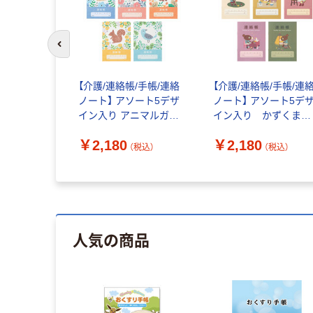
前のスライドへ
【介護/連絡帳/手帳/連絡
【介護/連絡帳/手帳/連
ノート】 アソート5デザ
ノート】 アソート5デ
イン入り アニマルガー
イン入り かずくま
デン 介護連絡帳 1セッ
days 介護連絡帳 1セッ
￥2,180
￥2,180
ト（50冊入：10冊×5） デ
ト（50冊入：10冊×5） 
（税込）
（税込）
イサービス連絡 オリジ
イサービス連絡帳 オ
ナル
リジナル
人気の商品