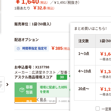
￥1,640
／￥1,491（税抜き）
（税込）
￥32.8
1冊あたり
（税込）
販売単位：1袋（50冊入）
まとめ買いはこちら！
配送オプション
注文数
1袋（
￥385
時間帯指定 指定可
置き場所指定 利用
（税込）
1～3点
￥1,6
一冊あ
お申込番号：X137798
4～19点
￥1,3
メーカー：広済堂ネクスト
／型番：doubutu
／JANコード：494
アスクル商品環境スコア
30
一冊あ
容器
環境に配慮した材料
20点～
￥1,1
省資源・無包装
を使用
包装
一冊あ
詳しく見る
商品
環境に配慮した材料を使
省資源・省エネ・節水
本体
用
一定