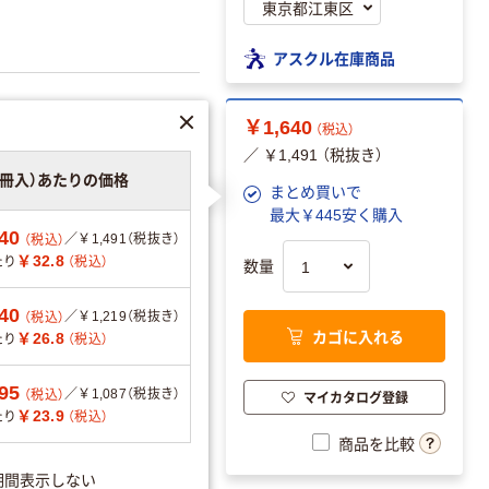
アスクル在庫商品
￥1,640
（税込）
／ ￥1,491 （税抜き）
50冊入）あたりの価格
まとめ買いで
最大￥445安く購入
可
40
／￥1,491（税抜き）
（税込）
￥32.8
たり
（税込）
数量
40
／￥1,219（税抜き）
（税込）
7269003402
カゴに入れる
￥26.8
たり
（税込）
分別・リサイクルし
95
／￥1,087（税抜き）
（税込）
マイカタログ登録
やすい設計
￥23.9
たり
（税込）
商品を比較
分別・リサイクルしやす
い設計
期間表示しない