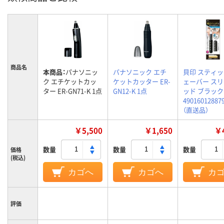
商品名
本商品：
パナソニッ
パナソニック エチ
貝印 スティ
ク エチケットカッ
ケットカッター ER-
ェーバー ス
ター ER-GN71-K 1点
GN12-K 1点
ッド ブラック
49016012887
（直送品）
￥5,500
￥1,650
￥4
数量
数量
数量
価格
(税込)
カゴへ
カゴへ
カ
評価