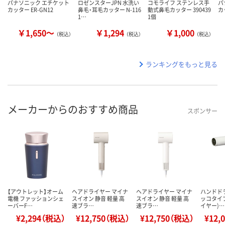
パナソニック エチケット
ロゼンスターJPN 水洗い
コモライフ ステンレス手
パ
カッター ER-GN12
鼻毛・耳毛カッター N-116
動式鼻毛カッター 390439
カ
1…
1個
￥1,650～
￥1,294
￥1,000
（税込）
（税込）
（税込）
ランキングをもっと見る
メーカーからのおすすめ商品
スポンサー
【アウトレット】オーム
ヘアドライヤー マイナ
ヘアドライヤー マイナ
ハンドド
電機 ファッションシェ
スイオン 静音 軽量 高
スイオン 静音 軽量 高
ッコタイ
ーバーF…
速ブラ…
速ブラ…
イヤー)…
¥2,294（税込）
¥12,750（税込）
¥12,750（税込）
¥12,