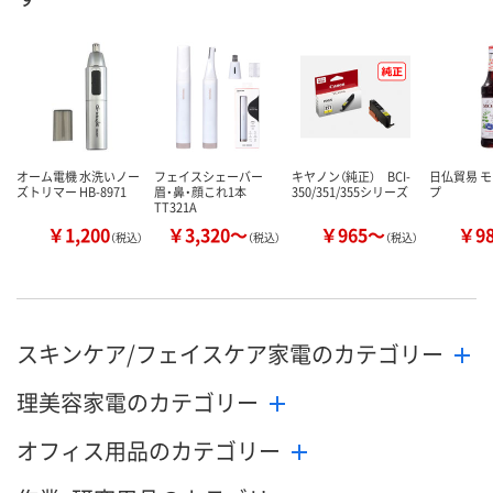
オーム電機 水洗いノー
フェイスシェーバー
キヤノン（純正） BCI-
日仏貿易 モ
ズトリマー HB-8971
眉・鼻・顔これ1本
350/351/355シリーズ
プ
TT321A
￥1,200
￥3,320～
￥965～
￥9
（税込）
（税込）
（税込）
スキンケア/フェイスケア家電のカテゴリー
理美容家電のカテゴリー
オフィス用品のカテゴリー