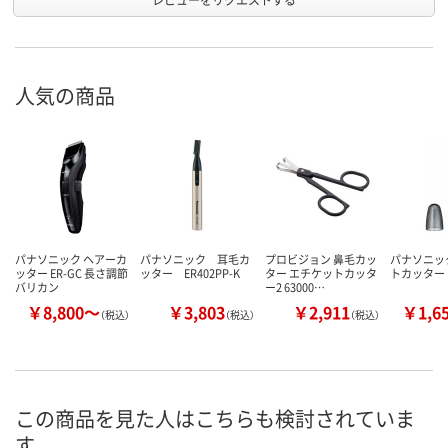
人気の商品
パナソニック ヘアーカ
パナソニック 耳毛カ
プロビジョン 鼻毛カッ
パナソニッ
ッター ER-GC 長さ調節
ッター ER402PP-K
ター エチケットカッタ
トカッター E
バリカン
ー2 63000…
￥8,800～
￥3,803
￥2,911
￥1,6
（税込）
（税込）
（税込）
この商品を見た人はこちらも検討されていま
す