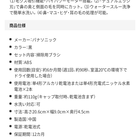
（1）毛クズ吸引機能・ハイパワーモーター搭載。（2）「デュアルエッジ
刃」で鼻の奥と側面の毛を同時にカット。（3）ウォータースルー洗浄
で簡単水洗い。（4）鼻・マユ・ヒゲ・耳の毛の処理が可能。
商品仕様
メーカー：パナソニック
カラー：黒
セット内容：掃除用ブラシ
材質：ABS
使用回数(目安)：約6か月間（週1回、約90秒、室温20℃の環境下で
ドライ使用した場合）
使用電池：単4形アルカリ乾電池または単4形充電式ニッケル水素
電池×2本
重量：約110g（キャップ取付時、乾電池含まず）
水洗い対応：可
寸法：高さ20.6cm×幅9.0cm×奥行4.5cm
製造国：中国
電源：乾電池式
保証期間：12カ月