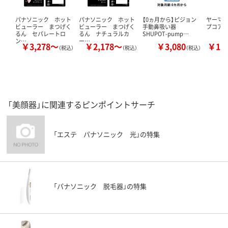
パナソニック ホット
パナソニック ホット
【0ヵ月から】ピジョン
ヤーマン
ビューラー まつげく
ビューラー まつげく
手動鼻吸い器
プコア
るん セパレートロ
るん ナチュラルカ
SHUPOT-pump…
ン…
ー…
￥3,278～
￥2,178～
￥3,080
￥11
（税込）
（税込）
（税込）
「美顔器」に関連するピンポイントサーチ
「エステ パナソニック 光」の特集
「パナソニック 脱毛器」の特集