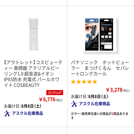
【アウトレット】コスビューテ
パナソニック ホットビュー
ィー 美顔器 アクリアルピー
ラー まつげくるん セパレ
リング1.0 超音波&イオン
ートロングカール
IPX5防水 充電式 パールホワ
イト COSBEAUTY
￥3,278
（税込）
30.0%off
お届け日：
8月8日（土）
￥6,776
（税込）
アスクル在庫商品
お届け日：
8月8日（土）
アスクル在庫商品
カラー・販売単位違いの商品が
2
商品ありま
す