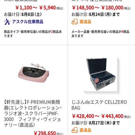
￥1,100
￥5,940
￥148,500
￥180,000
お届け日：
8月8日（土）
お届け日：
8月24日（月）まで
アスクル在庫商品
直送品
商品タイプ・販売単位違いの商品が
2
商品あ
メーカー品番・販売単位違いの商品が
4
商品
ります
あります
【軒先渡し】F-PREMIUM美顔
じぶんdeエステ CELLZERO
器(エレクトロポレーション・
BAG
ラジオ波・スクラバー)PMF-
￥428,400
￥443,400
3000 フィフティ・ヴィジョ
お届け日：
8月27日（木）まで
ナリー（直送品）
直送品
￥298,650
（税込）