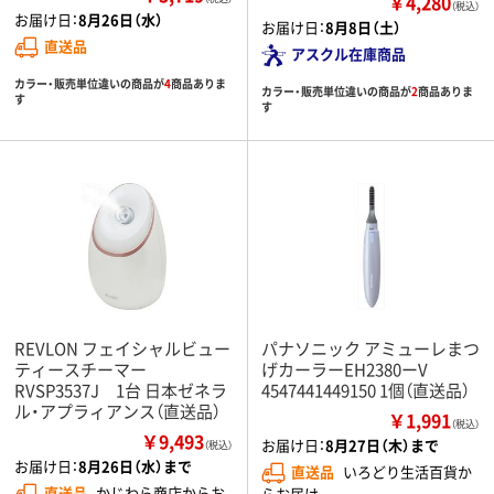
￥4,280
（税込）
お届け日：
8月26日（水）
お届け日：
8月8日（土）
直送品
アスクル在庫商品
カラー・販売単位違いの商品が
4
商品ありま
カラー・販売単位違いの商品が
2
商品ありま
す
す
REVLON フェイシャルビュー
パナソニック アミューレまつ
ティースチーマー
げカーラーEH2380ーV
RVSP3537J 1台 日本ゼネラ
4547441449150 1個（直送品）
ル・アプラィアンス（直送品）
￥1,991
（税込）
￥9,493
お届け日：
8月27日（木）まで
（税込）
お届け日：
8月26日（水）まで
直送品
いろどり生活百貨か
直送品
かじわら商店からお
らお届け