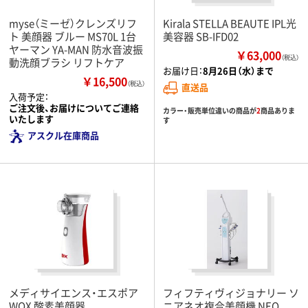
myse（ミーゼ）クレンズリフ
Kirala STELLA BEAUTE IPL光
ト 美顔器 ブルー MS70L 1台
美容器 SB-IFD02
ヤーマン YA-MAN 防水音波振
￥63,000
（税込）
動洗顔ブラシ リフトケア
お届け日：
8月26日（水）まで
￥16,500
（税込）
直送品
入荷予定：
ご注文後、お届けについてご連絡
カラー・販売単位違いの商品が
2
商品ありま
いたします
す
アスクル在庫商品
メディサイエンス・エスポア
フィフティヴィジョナリー ソ
WOX 酸素美顔器
ニアネオ複合美顔機 NEO