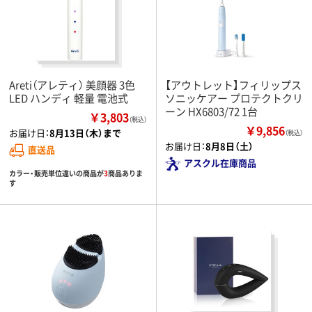
Areti（アレティ） 美顔器 3色
【アウトレット】フィリップス
LED ハンディ 軽量 電池式
ソニッケアー プロテクトクリ
ーン HX6803/72 1台
￥3,803
（税込）
￥9,856
お届け日：
8月13日（木）まで
（税込）
お届け日：
8月8日（土）
直送品
アスクル在庫商品
カラー・販売単位違いの商品が
3
商品ありま
す