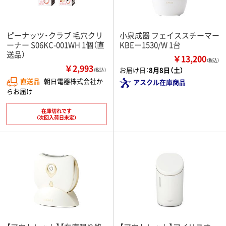
ピーナッツ・クラブ 毛穴クリ
小泉成器 フェイススチーマー
ーナー S06KC-001WH 1個（直
KBEー1530/W 1台
送品）
￥13,200
（税込）
￥2,993
お届け日：
8月8日（土）
（税込）
直送品
朝日電器株式会社か
アスクル在庫商品
らお届け
在庫切れです
（次回入荷日未定）