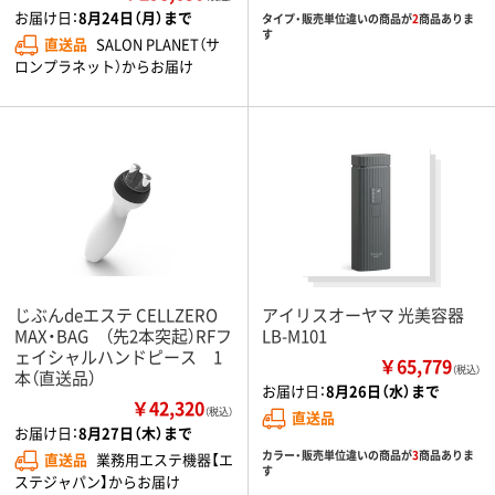
お届け日：
8月24日（月）まで
タイプ・販売単位違いの商品が
2
商品ありま
す
直送品
SALON PLANET（サ
ロンプラネット）からお届け
じぶんdeエステ CELLZERO
アイリスオーヤマ 光美容器
MAX・BAG （先2本突起）RFフ
LB-M101
ェイシャルハンドピース 1
￥65,779
（税込）
本（直送品）
お届け日：
8月26日（水）まで
￥42,320
（税込）
直送品
お届け日：
8月27日（木）まで
カラー・販売単位違いの商品が
3
商品ありま
直送品
業務用エステ機器【エ
す
ステジャパン】からお届け