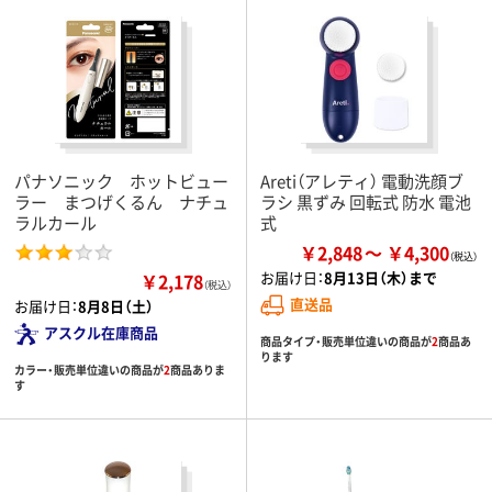
パナソニック ホットビュー
Areti（アレティ） 電動洗顔ブ
ラー まつげくるん ナチュ
ラシ 黒ずみ 回転式 防水 電池
ラルカール
式
￥2,848
￥4,300
お届け日：
8月13日（木）まで
￥2,178
（税込）
直送品
お届け日：
8月8日（土）
アスクル在庫商品
商品タイプ・販売単位違いの商品が
2
商品あ
ります
カラー・販売単位違いの商品が
2
商品ありま
す