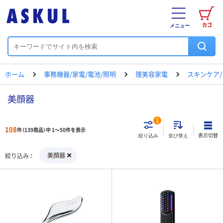
カゴ
メニュー
ホーム
事務機器/家電/電池/照明
理美容家電
スキンケア
美顔器
1
108
件（139商品）中 1～50件を表示
表示切替
絞り込み
並び替え
美顔器
絞り込み