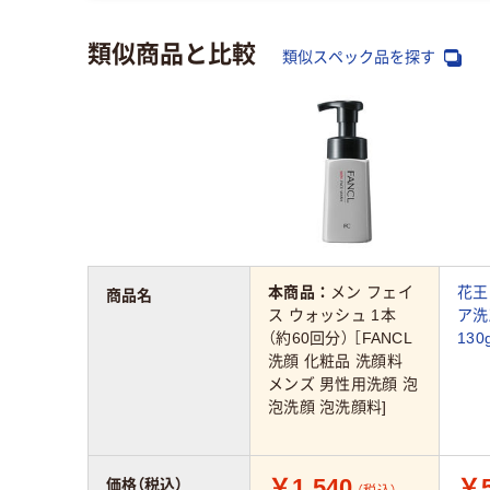
類似商品と比較
類似スペック品を探す
本商品：
メン フェイ
花王
商品名
ス ウォッシュ 1本
ア洗
（約60回分） ［FANCL
130
洗顔 化粧品 洗顔料
メンズ 男性用洗顔 泡
泡洗顔 泡洗顔料]
￥1,540
￥5
価格（税込）