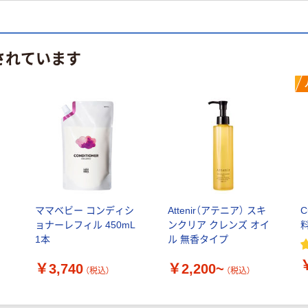
されています
メ
ママベビー コンディシ
Attenir（アテニア） スキ
C
ォ
ョナーレフィル 450mL
ンクリア クレンズ オイ
1本
ル 無香タイプ
￥3,740
￥2,200~
（税込）
（税込）