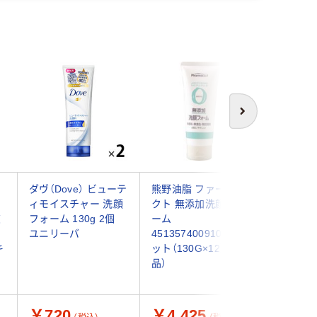
次へ
ダヴ（Dove） ビューテ
熊野油脂 ファーマア
メンズビ
ィモイスチャー 洗顔
クト 無添加洗顔フォ
薬用 ア
爽
フォーム 130g 2個
ーム
130g 
ユニリーバ
4513574009103 1セ
比べて乾
キ
ット（130G×12）（直送
品）
￥720
￥4,425
￥461