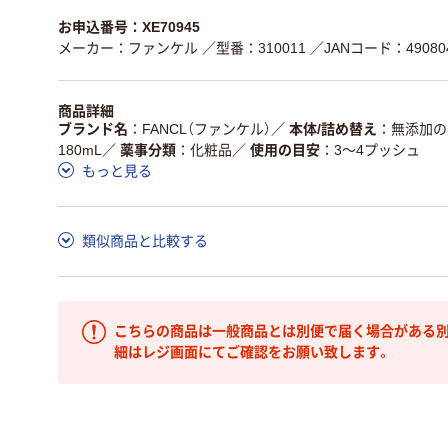
お申込番号：XE70945
メーカー：ファンケル
／型番：310011
／JANコード：490804
商品詳細
ブランド名
FANCL（ファンケル）
／
本体/詰め替え
無添加の
180mL
／
薬事分類
化粧品
／
使用の目安
3～4プッシュ
もっと見る
類似商品と比較する
こちらの商品は一般商品とは別便で届く場合がある別
細はレジ画面にてご確認をお願い致します。