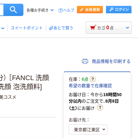
ヘルプ
各種お手続き
0
スイートポイント
あとで買う
カゴ
点
商品情報を印刷する
 ［FANCL 洗顔
在庫：
8点
洗顔 泡洗顔料]
希望の数量で在庫確認
お届け日：今から
18時間50
褒美コスメ
分以内
のご注文で、
8月8日
（土）
にお届け
お届け先：