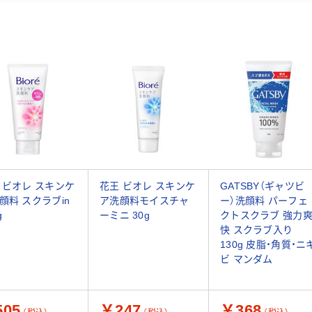
 ビオレ スキンケ
花王 ビオレ スキンケ
GATSBY（ギャツビ
顔料 スクラブin
ア洗顔料モイスチャ
ー）洗顔料 パーフェ
g
ーミニ 30g
クトスクラブ 強力
快 スクラブ入り
130g 皮脂・角質・ニ
ビ マンダム
05
￥247
￥368