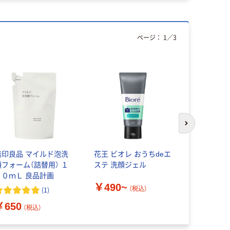
ページ：
1
／
3
次のスライド
無印良品 マイルド泡洗
花王 ビオレ おうちdeエ
花王 ビオ
顔フォーム（詰替用） １
ステ 洗顔ジェル
スムースク
８０ｍＬ 良品計画
かなベルガ
￥490~
ンの香り 
（税込）
(
1
)
￥1,018
ーム泡 ポ
￥650
（税込）