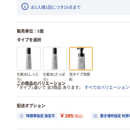
お1人様1回につき15点まで
販売単位：1個
タイプを選択
化粧水(しっと
化粧水(さっぱ
泡タイプ洗顔
り)
り)
料
この商品のバリエーション
「タイプ」違いで 全3商品 あります。
すべてのバリエーション
配送オプション
￥385
時間帯指定 指定可
置き場所指定 利用
（税込）