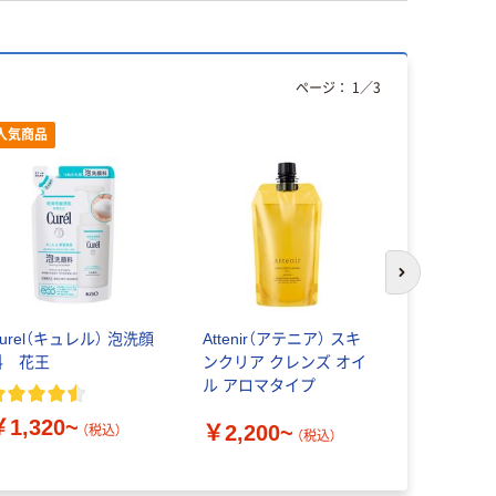
ページ：
1
／
3
人気商品
次のスライド
urel（キュレル） 泡洗顔
Attenir（アテニア） スキ
メンズビオ
料 花王
ンクリア クレンズ オイ
洗顔 花王
ル アロマタイプ
￥1,320~
￥351~
￥2,200~
（税込）
（税込）