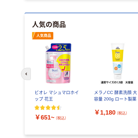
人気の商品
人気商品
前のスライドへ
ビオレ マシュマロホイ
メラノCC 酵素洗顔 大
ップ 花王
容量 200g ロート製薬
￥1,180
（税込）
￥651~
（税込）