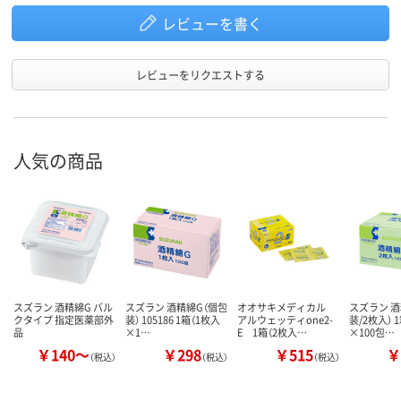
レビューを書く
レビューをリクエストする
人気の商品
スズラン 酒精綿G バル
スズラン 酒精綿G（個包
オオサキメディカル
スズラン 酒
クタイプ 指定医薬部外
装） 105186 1箱（1枚入
アルウェッティone2-
装/2枚入） 
品
×1…
E 1箱（2枚入…
×100包…
￥140～
￥298
￥515
￥
（税込）
（税込）
（税込）