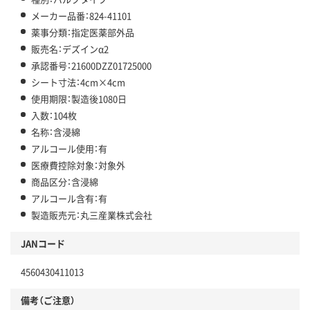
メーカー品番：824-41101
薬事分類：指定医薬部外品
販売名：デズインα2
承認番号：21600DZZ01725000
シート寸法：4cm×4cm
使用期限：製造後1080日
入数：104枚
名称：含浸綿
アルコール使用：有
医療費控除対象：対象外
商品区分：含浸綿
アルコール含有：有
製造販売元：丸三産業株式会社
JANコード
4560430411013
備考（ご注意）