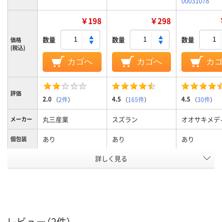
00031078
￥198
￥298
数量
数量
数量
価格
(税込)
カゴへ
カゴへ
カ
評価
2.0
4.5
4.5
（
2件
）
（
165件
）
（
30件
）
丸三産業
スズラン
オオサキメデ
メーカー
あり
あり
あり
個包装
アスクル
詳しく見る
商品環境
15
スコア
レビュー（2件）