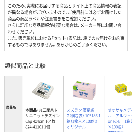
このため、実際にお届けする商品とサイト上の商品情報の表記
が異なる場合がございますので、ご使用前には必ずお届けした
商品の商品ラベルや注意書きをご確認ください。
さらに詳細な商品情報が必要な場合は、メーカー等にお問い合
わせください。
また、販売単位における「セット」表記は、箱でのお届けをお約束
するものではありません。あらかじめご了承ください。
類似商品と比較
商品名
本商品：
丸三産業 N
スズラン 酒精綿
オオサキメデ
サニコットデズイン
G（個包装） 105186 1
ル アルウェ
Cap 4x4cm 104枚
箱（1枚入×100包）
one2-E 1箱
824-41101 1個
オリジナル
×100包）