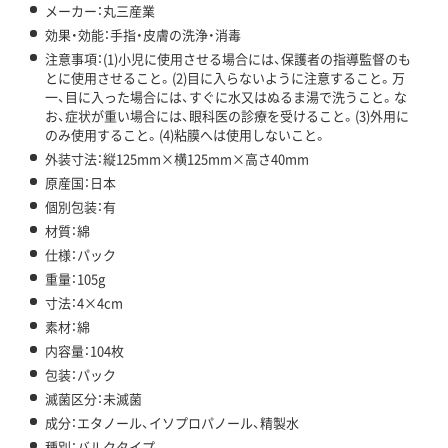
メーカー：丸三産業
効果・効能：手指・皮膚の洗浄・消毒
注意事項：(1)小児に使用させる場合には、保護者の指導監督のも
とに使用させること。(2)目に入らないように注意すること。万
一、目に入った場合には、すぐに水又はぬるま湯で洗うこと。な
お、症状が重い場合には、眼科医の診療を受けること。(3)外用に
のみ使用すること。(4)粘膜へは使用しないこと。
外装寸法：縦125mm×横125mm×高さ40mm
原産国：日本
個別包装：有
材質：綿
仕様：パック
重量：105g
寸法：4×4cm
素材：綿
内容量：104枚
包装：パック
滅菌区分：未滅菌
成分：エタノール、イソプロパノール、精製水
種別：バルクタイプ