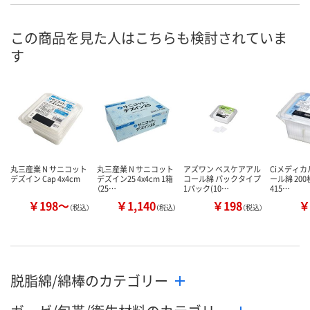
この商品を見た人はこちらも検討されていま
す
丸三産業 N サニコット
丸三産業 N サニコット
アズワン ベスケアアル
Ciメディカル
デズイン Cap 4x4cm
デズイン25 4x4cm 1箱
コール綿 パックタイプ
ール綿 200枚
（25…
1パック(10…
415…
￥198～
￥1,140
￥198
￥
（税込）
（税込）
（税込）
脱脂綿/綿棒のカテゴリー