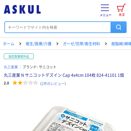
カゴ
メニュー
ホーム
衛生/医療/介護
ガーゼ/包帯/衛生材料
脱脂綿/綿
指定医薬部外品
丸三産業
ブランド：
サニコット
丸三産業 N サニコットデズイン Cap 4x4cm 104枚 824-41101 1個
2.0
（
2
件のレビュー
）