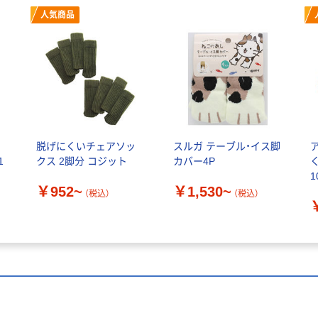
人気商品
い
脱げにくいチェアソッ
スルガ テーブル・イス脚
1
クス 2脚分 コジット
カバー4P
1
￥952~
￥1,530~
（税込）
（税込）