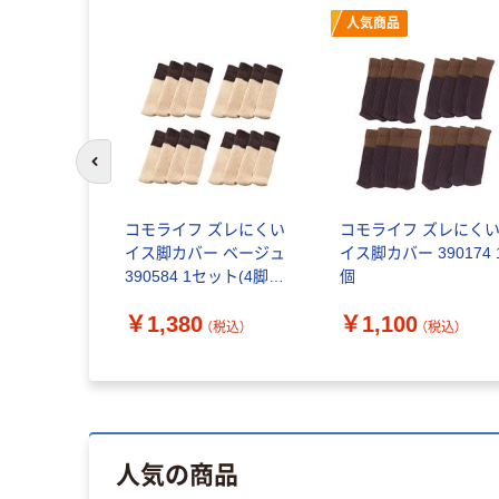
人気商品
前のスライドへ
 チェアソ
コモライフ ズレにくい
コモライフ ズレにく
 杢糸
イス脚カバー ベージュ
イス脚カバー 390174 
390584 1セット(4脚分)
個
（直送品）
税込）
￥1,380
￥1,100
（税込）
（税込）
人気の商品