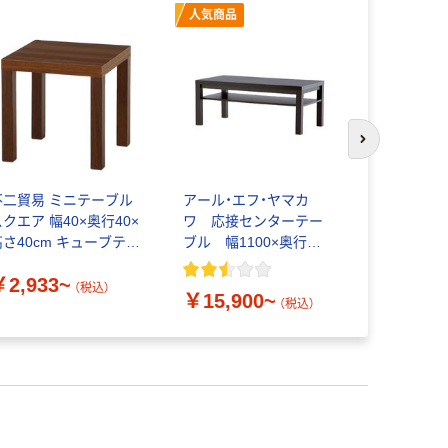
人気商品
オリジ
次のスライド
不二貿易 ミニテーブル
アール・エフ・ヤマカ
オカムラ 
クエア 幅40×奥行40×
ワ 応接センターテー
形（長方形）
高さ40cm キューブテー
ブル 幅1100×奥行
720×奥行5
ブル
550×高さ450mm
720mm 
￥2,933~
￥29,00
チュラルオ
（税込）
￥15,900~
オリジナル
（税込）