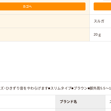
カゴへ
スルガ
20ｇ
キズ・ひきずり音をやわらげます■スリムタイプ■ブラウン■脚外周5.5～1
ブランド名