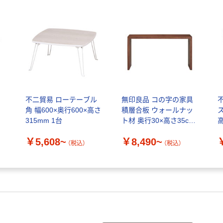
た
不二貿易 ローテーブル
無印良品 コの字の家具
角 幅600×奥行600×高さ
積層合板 ウォールナッ
ス
315mm 1台
ト材 奥行30×高さ35cm
良品計画
￥5,608~
￥8,490~
（税込）
（税込）