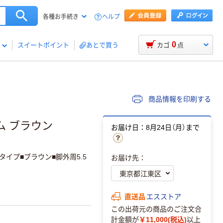
ヘルプ
各種お手続き
0
スイートポイント
あとで買う
カゴ
点
商品情報を印刷する
ム ブラウン
お届け日：8月24日（月）まで
イプ■ブラウン■脚外周5.5
お届け先：
直送品
エスストア
この出荷元の商品のご注文合
計金額が
￥11,000(税込)
以上