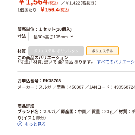
￥1,564
／￥1,422（税抜き）
（税込）
￥156.4
1個あたり
（税込）
販売単位：１セット(10個入)
寸法
ポリエステル、ポリウレタン
ポリエステル
材質
この商品のバリエーション
「寸法」「材質」違いで 全2商品 あります。
すべてのバリエーシ
お申込番号：RK38708
メーカー：スルガ
／型番：450307
／JANコード：490568724
商品詳細
ブランド名
スルガ
／
原産国
中国
／
質量
20ｇ
／
材質
り(イス１脚分）
もっと見る