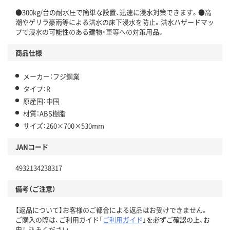
●300kg/台の耐水圧で簡単な設置、迅速に浸水対策できます。●高
潮やゲリラ豪雨等による洪水の床下浸水を防止。洪水ハザードマッ
プで浸水の可能性のある建物・車等への対策用品。
商品仕様
メーカー：フジ鋼業
タイプ：R
原産国：中国
材質：ABS樹脂
サイズ：260×700×530mm
JANコード
4932134238317
備考（ご注意）
【返品について】お客様のご都合による返品はお受けできません。
ご購入の際は、ご利用ガイド「
ご利用ガイド
」を必ずご確認の上、お
申し込みください。