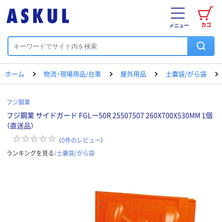
カゴ
メニュー
ホーム
物流・現場用品/台車
屋外用品
土嚢袋/がら袋
フジ鋼業
フジ鋼業 サイドガード FGLー50R 25507507 260X700X530MM 1個
（直送品）
（
0
件のレビュー
）
ランキングを見る：
土嚢袋/がら袋