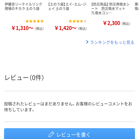
伊藤忠リーテイルリンク
【土のう袋】エイ・エム・ジ
【防災用品】 防災用吸水シ
第
現場のチカラ 土のう袋
ェイ 土のう袋
ート 防災吸水マット
吸
7L吸水コン…
￥2,300
（税込）
￥1,310～
￥1,420～
（税込）
（税込）
ランキングをもっと見る
レビュー（0件）
投稿されたレビューはまだありません。お客様のレビューコメントをお
待ちしています。
レビューを書く