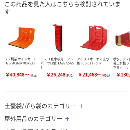
この商品を見た人はこちらも検討されていま
す
フジ鋼業 サイドガード
エスコ 止水板用エンド
アイリスオーヤマ 止水
積水テクノ成
FGL-50 260X700X530…
パーツ(2個) EA997Z-65
板 FCB-61 レッド
易止水板 プ
1…
本セット S
￥40,848～
￥26,248
￥21,468～
￥130,
（税込）
（税込）
（税込）
土嚢袋/がら袋のカテゴリー
屋外用品のカテゴリー