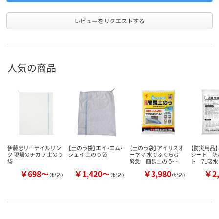
レビューをリクエストする
人気の商品
伊藤忠リーテイルリン
【土のう袋】エイ・エム・
【土のう袋】アイリスオ
【防災用品】
ク 現場のチカラ 土のう
ジェイ 土のう袋
ーヤマ 水でふくらむ
シート 防
袋
緊急 簡易土のう…
ト 7L吸
￥698～
￥1,420～
￥3,980
￥2,
（税込）
（税込）
（税込）