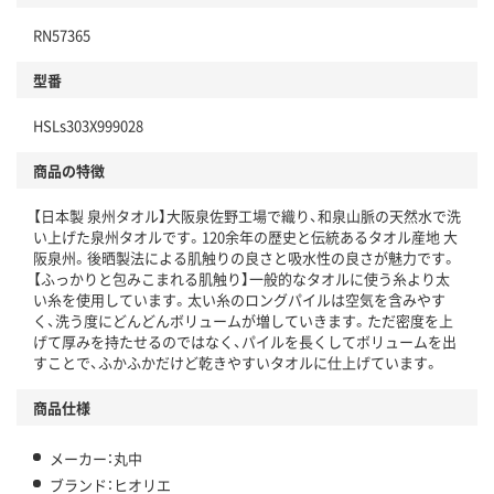
RN57365
型番
HSLs303X999028
商品の特徴
【日本製 泉州タオル】大阪泉佐野工場で織り、和泉山脈の天然水で洗
い上げた泉州タオルです。120余年の歴史と伝統あるタオル産地 大
阪泉州。後晒製法による肌触りの良さと吸水性の良さが魅力です。
【ふっかりと包みこまれる肌触り】一般的なタオルに使う糸より太
い糸を使用しています。太い糸のロングパイルは空気を含みやす
く、洗う度にどんどんボリュームが増していきます。ただ密度を上
げて厚みを持たせるのではなく、パイルを長くしてボリュームを出
すことで、ふかふかだけど乾きやすいタオルに仕上げています。
商品仕様
メーカー：丸中
ブランド：ヒオリエ