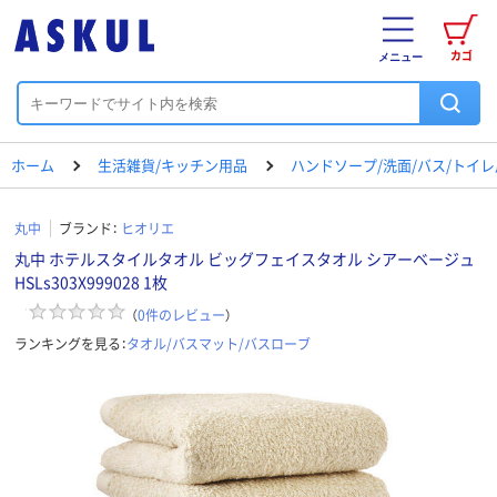
カゴ
メニュー
ホーム
生活雑貨/キッチン用品
ハンドソープ/洗面/バス/トイ
丸中
ブランド：
ヒオリエ
丸中 ホテルスタイルタオル ビッグフェイスタオル シアーベージュ
HSLs303X999028 1枚
（
0
件のレビュー
）
ランキングを見る：
タオル/バスマット/バスローブ