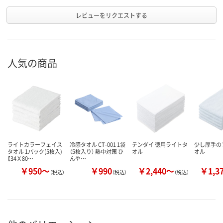
レビューをリクエストする
人気の商品
ライトカラーフェイス
冷感タオル CT-001 1袋
テンダイ 徳用ライトタ
少し厚手の
タオル 1パック(5枚入)
（5枚入り） 熱中対策 ひ
オル
オル
【34Ｘ80…
んや…
￥950～
￥990
￥2,440～
￥1,3
（税込）
（税込）
（税込）