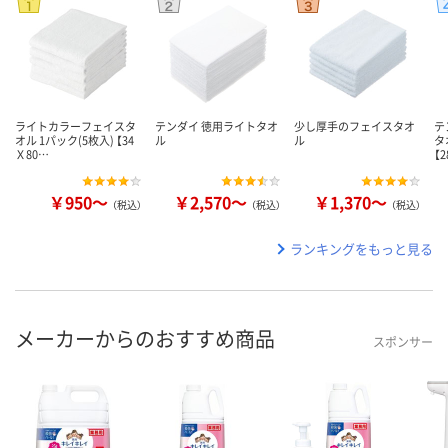
ライトカラーフェイスタ
テンダイ 徳用ライトタオ
少し厚手のフェイスタオ
テ
オル 1パック(5枚入) 【34
ル
ル
タ
Ｘ80…
【
￥950～
￥2,570～
￥1,370～
（税込）
（税込）
（税込）
ランキングをもっと見る
メーカーからのおすすめ商品
スポンサー