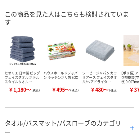
8月7日（金）
8月7日（金）
お届け日
この商品を見た人はこちらも検討されていま
す
数量
数量
お取り扱い終了しま
した
カゴへ
カ
ヒオリエ 日本製 ビッグ
ハウスホールドジャパ
シービージャパン カラ
【ポリ袋】ア
フェイスタオル ホテル
ン キッチンポリ袋BOX
リアース フェイスタオ
り規格袋(
スタイルタオル…
ル/ヘアドライタ…
き)0.007
￥1,180～
￥495～
￥480～
￥3
（税込）
（税込）
（税込）
タオル/バスマット/バスローブのカテゴリ
ー