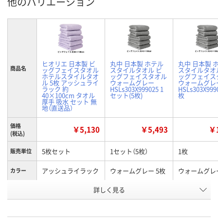
他のバリエーション
ヒオリエ 日本製 ビ
丸中 日本製 ホテル
丸中 日本製 
商品名
ッグフェイスタオル
スタイルタオル ビ
スタイルタオ
ホテルスタイルタオ
ッグフェイスタオル
ッグフェイス
ル 5枚 アッシュライ
ウォームグレー
ウォームグレ
ラック 約
HSLs303X999025 1
HSLs303X999
40×100cm タオル
セット(5枚)
枚
厚手 吸水 セット 無
地（直送品）
価格
￥5,130
￥5,493
￥1
(税込)
5枚セット
1セット（5枚）
1枚
販売単位
アッシュライラック
ウォームグレー 5枚
ウォームグレー
カラー
お申込番
詳しく見る
X106613
HH62119
XN25094
号
直送品
6点
あり
在庫