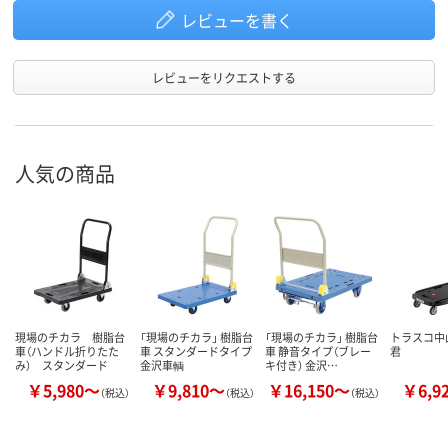
レビューを書く
レビューをリクエストする
人気の商品
現場のチカラ 樹脂台
「現場のチカラ」 樹脂台
「現場のチカラ」 樹脂台
トラスコ中
車（ハンドル折りたた
車 スタンダードタイプ
車 静音タイプ（ブレー
君
み） スタンダード
金沢車輌
キ付き） 金沢…
￥5,980～
￥9,810～
￥16,150～
￥6,9
（税込）
（税込）
（税込）