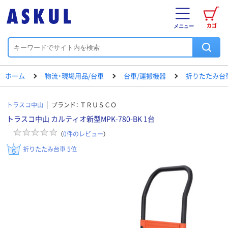
カゴ
メニュー
ホーム
物流・現場用品/台車
台車/運搬機器
折りたたみ台
トラスコ中山
ブランド：
ＴＲＵＳＣＯ
トラスコ中山 カルティオ新型MPK-780-BK 1台
（
0
件のレビュー
）
折りたたみ台車 5位