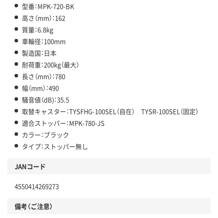
型番：MPK-720-BK
高さ（mm）：162
質量：6.8kg
車輪径：100mm
製造国：日本
耐荷重：200kg（最大）
長さ（mm）：780
幅（mm）：490
騒音値（dB)：35.5
取替キャスター：TYSFHG-100SEL（自在） TYSR-100SEL（固定）
適合ストッパー：MPK-780-JS
カラー：ブラック
タイプ：ストッパー無し
JANコード
4550414269273
備考（ご注意）