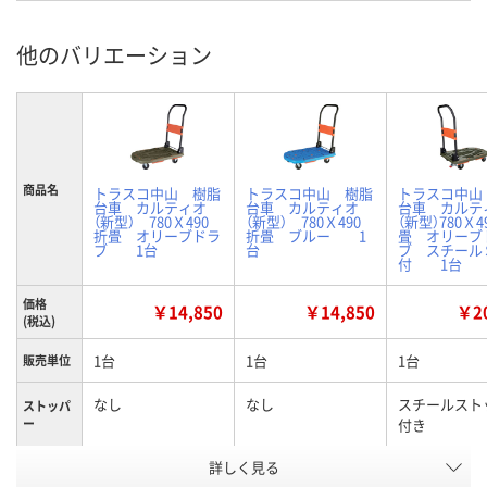
他のバリエーション
商品名
トラスコ中山 樹脂
トラスコ中山 樹脂
トラスコ中山
台車 カルティオ
台車 カルティオ
台車 カルテ
（新型） 780Ｘ490
（新型） 780Ｘ490
（新型）780Ｘ
折畳 オリーブドラ
折畳 ブルー 1
畳 オリーブ
ブ 1台
台
ブ スチール
付 1台
価格
￥14,850
￥14,850
￥20
(税込)
1台
1台
1台
販売単位
なし
なし
スチールスト
ストッパ
ー
付き
詳しく見る
オリーブドラブ
ブルー
オリーブドラ
カラー