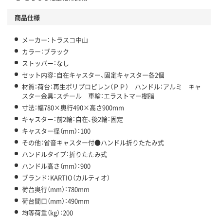
商品仕様
メーカー：トラスコ中山
カラー：ブラック
ストッパー：なし
セット内容：自在キャスター、固定キャスター各2個
材質：荷台：再生ポリプロピレン（ＰＰ） ハンドル：アルミ キャ
スター金具：スチール 車輪：エラストマー樹脂
寸法：幅780×奥行490×高さ900mm
キャスター：前2輪：自在、後2輪：固定
キャスター径（mm）：100
その他：省音キャスター付●ハンドル折りたたみ式
ハンドルタイプ：折りたたみ式
ハンドル高さ（mm）：900
ブランド：KARTIO（カルティオ）
荷台奥行（mm）：780mm
荷台間口（mm）：490mm
均等荷重（kg）：200