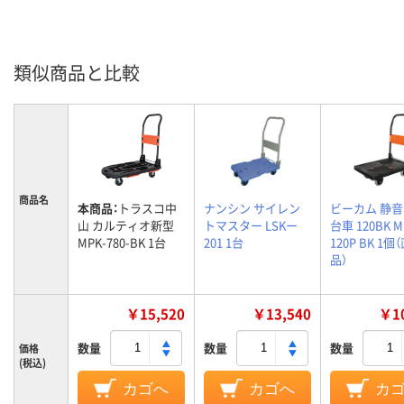
類似商品と比較
商品名
本商品：
トラスコ中
ナンシン サイレン
ビーカム 静
山 カルティオ新型
トマスター LSKー
台車 120BK M
MPK-780-BK 1台
201 1台
120P BK 1個
品）
￥15,520
￥13,540
￥10
数量
数量
数量
価格
(税込)
カゴへ
カゴへ
カ