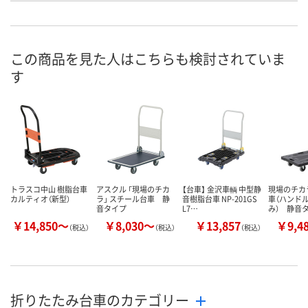
お申込番
UK69370
UK69369
UK69388
号
3点
7点
5点
在庫
この商品を見た人はこちらも検討されていま
す
8月9日（日）
8月9日（日）
8月9日（日）
お届け日
数量
数量
数量
カゴへ
カゴへ
カ
トラスコ中山 樹脂台車
アスクル 「現場のチカ
【台車】 金沢車輌 中型静
現場のチカ
カルティオ（新型）
ラ」 スチール台車 静
音樹脂台車 NP-201GS
車（ハンド
音タイプ
L7…
み） 静音
￥14,850～
￥8,030～
￥13,857
￥9,4
（税込）
（税込）
（税込）
折りたたみ台車のカテゴリー