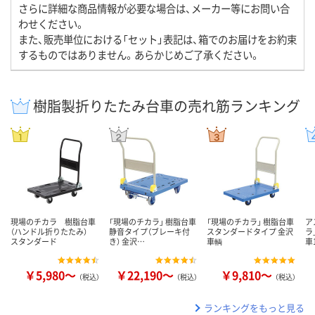
さらに詳細な商品情報が必要な場合は、メーカー等にお問い合
わせください。
また、販売単位における「セット」表記は、箱でのお届けをお約束
するものではありません。あらかじめご了承ください。
樹脂製折りたたみ台車の売れ筋ランキング
現場のチカラ 樹脂台車
「現場のチカラ」 樹脂台車
「現場のチカラ」 樹脂台車
ア
（ハンドル折りたたみ）
静音タイプ（ブレーキ付
スタンダードタイプ 金沢
ラ
スタンダード
き） 金沢…
車輌
車
￥5,980～
￥22,190～
￥9,810～
（税込）
（税込）
（税込）
ランキングをもっと見る