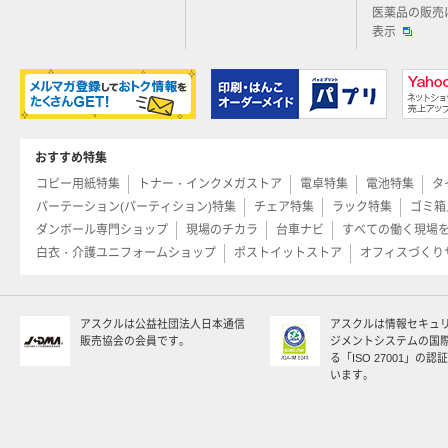
医薬品の販売
表示
おすすめ特集
コピー用紙特集
トナー・インクメガストア
電卓特集
電池特集
タ
パーテーション(パーティション)特集
チェア特集
ラック特集
ゴミ箱
ダンボール専門ショップ
現場のチカラ
台車ナビ
すべての働く現場
白衣・介護ユニフォームショップ
ポストイットストア
オフィスづくり
アスクルは公益社団法人日本通信
アスクルは情報セキュ
販売協会の会員です。
ジメントシステムの国
る「ISO 27001」の
います。