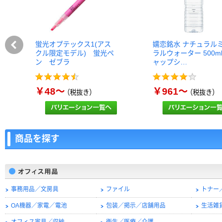
蛍光オプテックス1(アス
嬬恋銘水 ナチュラル
クル限定モデル) 蛍光ペ
ラルウォーター 500m
ン ゼブラ
ャップシ…
￥48～
￥961～
（税抜き）
（税抜き）
商品を探す
事務用品／文房具
ファイル
トナー
OA機器／家電／電池
包装／掲示／店舗用品
生活雑