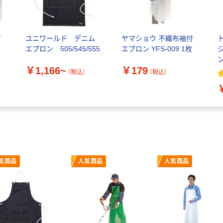
プ
ユニワールド デニム
ヤマショウ 不織布袖付
エプロン 505/545/555
エプロン YFS-009 1枚
ン
￥1,166~
￥179
7
（税込）
（税込）
気商品
人気商品
人気商品