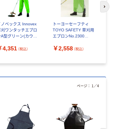
次のスライド
ノベックス Innovex
トーヨーセーフティ
エスコ プラ
草刈ワンタッチエプロ
TOYO SAFETY 草刈用
￥8,010
ンA型グリーン(カウボ
エプロンNo.2300
イスタイル) KOTAG1
560979 1枚（直送品）
￥4,351
￥2,558
枚 354-6292（直送品）
（税込）
（税込）
ページ：
1
／
4