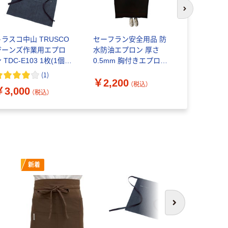
次のスライド
トラスコ中山 TRUSCO
セーフラン安全用品 防
おたふく手
ジーンズ作業用エプロ
水防油エプロン 厚さ
エプロン 
 TDC-E103 1枚(1個)
0.5mm 胸付きエプロン
#4 1枚
68-9781（直送品）
黒 12451-1 1枚（直送品）
(
1
)
￥2,200
￥1,497
（税込）
￥3,000
（税込）
新着
次へ