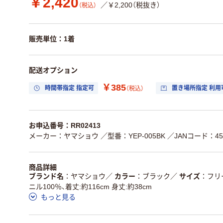
￥2,420
／￥2,200（税抜き）
（税込）
販売単位：1着
配送オプション
￥385
時間帯指定 指定可
置き場所指定 利用
（税込）
お申込番号：RR02413
メーカー：ヤマショウ
／型番：YEP-005BK
／JANコード：458
商品詳細
ブランド名
ヤマショウ
／
カラー
ブラック
／
サイズ
フリ
ニル100％、着丈:約116cm 身丈:約38cm
もっと見る