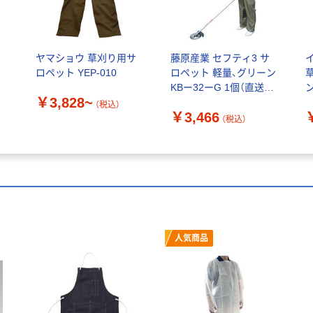
ワ
ヤマショウ 草刈り用サ
藤原産業 セフティ3 サ
イ
ロペット YEP-010
ロペット 軽量、グリーン
KBー32ーG 1個（直送
￥3,828~
品）
ー
（税込）
￥3,466
1
（税込）
人気商品