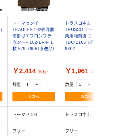
エ
トーマセンイ
トラスコ中山
アズワン
)
TEAGLES 102綿混腰
TRUSCO ジーンズ作
ESD耐
前掛けエプロンブラ
業用腰前掛 ひざ丈
C103-2 
ウンーF 102-BR-F 1
TDC-E105 1個 768-
01（直送
枚 579-7905（直送品）
9802
￥2,414
￥1,961
￥7,4
（税込）
（税込）
数量
数量
数量
カゴへ
カゴへ
トーマセンイ
トラスコ中山
アズワン
フリー
フリー
フリー