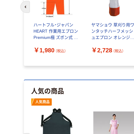
前のスライドへ
ルメット用
ハートフル・ジャパン
ヤマショウ 草刈り用
シュインナ
HEART 作業用エプロン
ンタッチハーフメッシ
1538
Premium極 ズボン式 F
ュエプロン オレンジ
HJ-5180 1個（直送品）
YEP-011OR 1個（直送
￥1,980
￥2,728
品）
税込）
（税込）
（税込）
人気の商品
人気商品