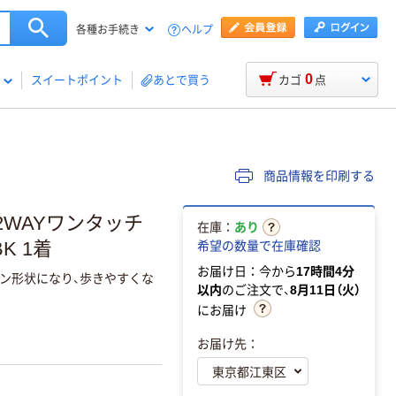
ヘルプ
各種お手続き
0
スイートポイント
あとで買う
カゴ
点
商品情報を印刷する
2WAYワンタッチ
在庫：
あり
K 1着
希望の数量で在庫確認
お届け日：今から
17時間4分
ン形状になり、歩きやすくな
以内
のご注文で、
8月11日（火）
にお届け
お届け先：