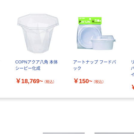
バ
COPNアクア八角 本体
アートナップ フードパ
シーピー化成
ック
イ
￥18,769~
￥150~
P
（税込）
（税込）