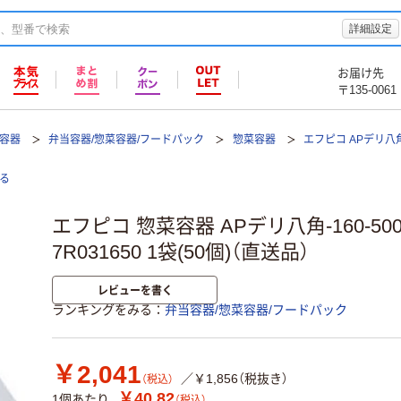
詳細設定
お届け先
〒135-0061
て容器
弁当容器/惣菜容器/フードパック
惣菜容器
エフピコ APデリ八
る
エフピコ 惣菜容器 APデリ八角-160-500
7R031650 1袋(50個)（直送品）
レビューを書く
ランキングをみる
弁当容器/惣菜容器/フードパック
￥2,041
／￥1,856（税抜き）
（税込）
￥40.82
1個あたり
（税込）