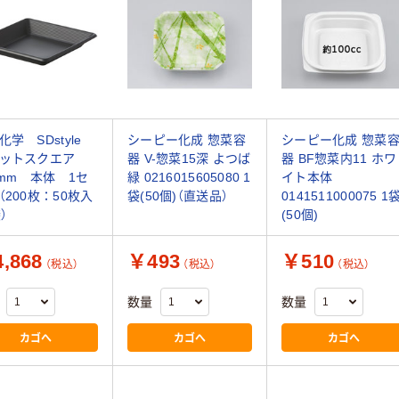
化学 SDstyle
シーピー化成 惣菜容
シーピー化成 惣菜
ラットスクエア
器 V-惣菜15深 よつば
器 BF惣菜内11 ホワ
0mm 本体 1セ
緑 0216015605080 1
イト本体
（200枚：50枚入
袋(50個)（直送品）
0141511000075 1
）
(50個)
,868
￥493
￥510
（税込）
（税込）
（税込）
数量
数量
カゴへ
カゴへ
カゴへ