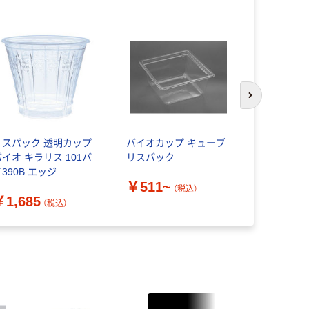
オリジ
次のスライド
リスパック 透明カップ
バイオカップ キューブ
木製スプー
バイオ キラリス 101パ
リスパック
ロダクツ
390B エッジ
￥511~
RTP011 1袋(25個)（直
（税込）
￥265~
￥1,685
送品）
（税込）