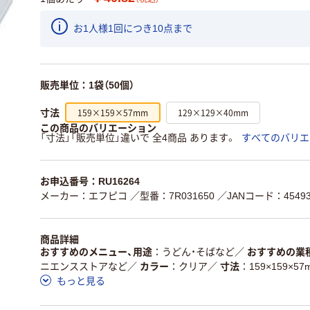
お1人様1回につき10点まで
販売単位：1袋（50個）
159×159×57mm
129×129×40mm
寸法
この商品のバリエーション
「寸法」「販売単位」違いで 全4商品 あります。
すべてのバリエ
お申込番号：RU16264
メーカー：エフピコ
／型番：7R031650
／JANコード：454937
商品詳細
おすすめのメニュー、用途
うどん・そばなど
／
おすすめの業
ニエンスストアなど
／
カラー
クリア
／
寸法
159×159×57
もっと見る