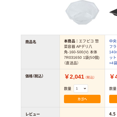
本商品：
エフピコ 惣
中央
商品名
菜容器 APデリ八
フ
角-160-500(V) 本体
14
7R031650 1袋(50個)
ット
（直送品）
×4袋
￥2,041
￥4
価格（税込）
（税込）
数量
数量
カゴへ
4.5
レビュー