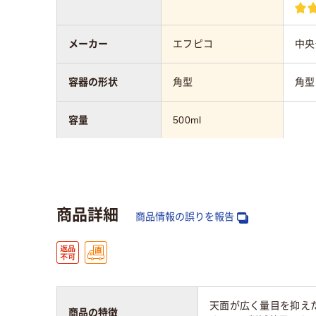
メーカー
エフピコ
中央
容器の形状
角型
角型
容量
500ml
カラーグループ
クリア(透明・半透明)
ブラ
系
商品詳細
材質
ポリ
商品情報の誤りを報告
ＡＰＥＴ
ク
質量
14g
天面が広く量目を抑え
商品の特徴