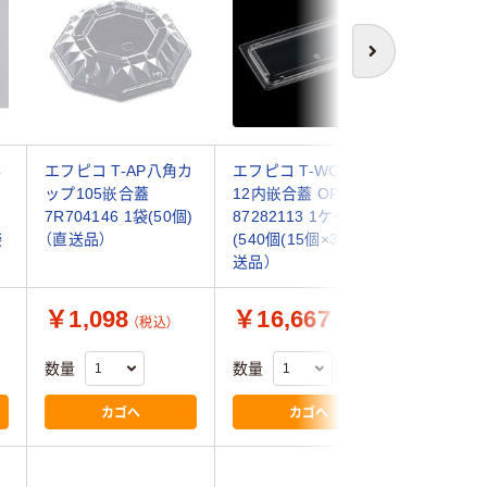
次へ
容
エフピコ T-AP八角カ
エフピコ T-WCU21-
シーピー
ップ105嵌合蓋
12内嵌合蓋 OPS
器 V-61
7R704146 1袋(50個)
87282113 1ケース
0210616
袋
（直送品）
(540個(15個×36)（直
(50個)（
送品）
￥1,098
￥16,667
￥1,7
（税込）
（税込）
数量
数量
数量
カゴへ
カゴへ