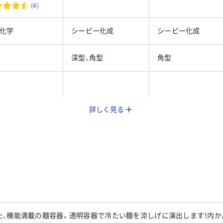
(4)
化学
シーピー化成
シーピー化成
深型、角型
角型
詳しく見る
ック系
グリーン系
ホワイト系
プロピレン、タル
ＰＳＰ
ＢＦ
2g
4g
た、機能満載の麺容器。透明容器で冷たい麺を涼しげに演出します！内か