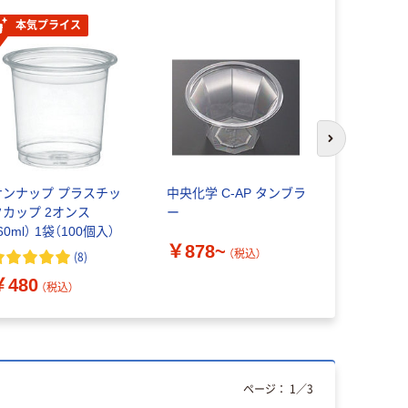
本気プライス
次のスライド
サンナップ プラスチッ
中央化学 C-AP タンブラ
エフピコ D
クカップ 2オンス
ー
16（60）MS
60ml） 1袋（100個入）
￥878~
￥1,995
（税込）
(
8
)
￥480
（税込）
ページ：
1
／
3