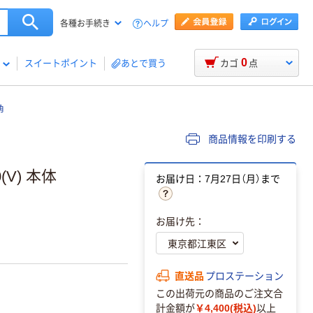
ヘルプ
各種お手続き
0
スイートポイント
あとで買う
カゴ
点
角
商品情報を印刷する
(V) 本体
お届け日：7月27日（月）まで
お届け先：
直送品
プロステーション
この出荷元の商品のご注文合
計金額が
￥4,400(税込)
以上