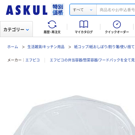
すべて
カテゴリー
履歴・再注文
マイカタログ
クイックオーダー
ホーム
生活雑貨/キッチン用品
紙コップ/紙おしぼり/割り箸/使い捨
メーカー
エフピコ
エフピコの弁当容器/惣菜容器/フードパックを全て見