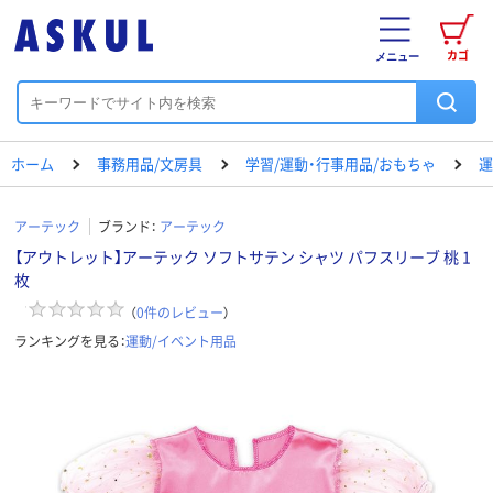
カゴ
メニュー
ホーム
事務用品/文房具
学習/運動・行事用品/おもちゃ
運
アーテック
ブランド：
アーテック
【アウトレット】アーテック ソフトサテン シャツ パフスリーブ 桃 1
枚
（
0
件のレビュー
）
ランキングを見る：
運動/イベント用品