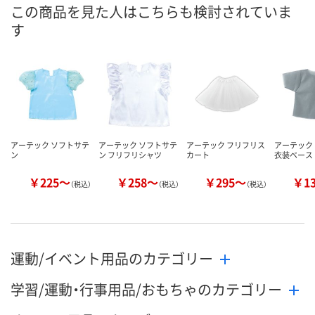
あり
あり
あり
在庫
この商品を見た人はこちらも検討されていま
す
8月11日（火）
8月11日（火）
8月11日（火）
お届け日
数量
数量
数量
カゴへ
カゴへ
カ
アーテック ソフトサテ
アーテック ソフトサテ
アーテック フリフリス
アーテッ
ン
ン フリフリシャツ
カート
衣装ベース
￥225～
￥258～
￥295～
￥1
（税込）
（税込）
（税込）
運動/イベント用品のカテゴリー
学習/運動・行事用品/おもちゃのカテゴリー