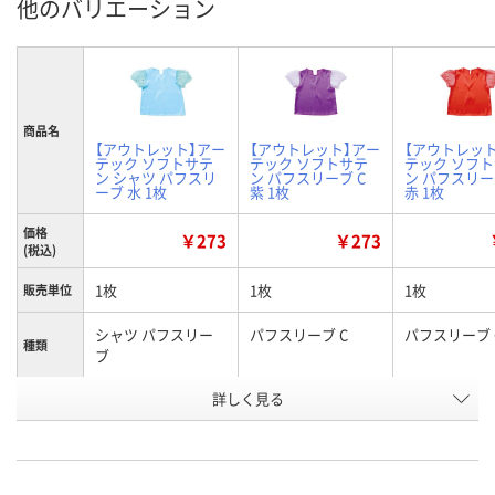
他のバリエーション
商品名
【アウトレット】アー
【アウトレット】アー
【アウトレッ
テック ソフトサテ
テック ソフトサテ
テック ソフ
ン シャツ パフスリ
ン パフスリーブ C
ン パフスリー
ーブ 水 1枚
紫 1枚
赤 1枚
価格
￥273
￥273
(税込)
1枚
1枚
1枚
販売単位
シャツ パフスリー
パフスリーブ C
パフスリーブ 
種類
ブ
詳しく見る
水
紫
赤
カラー
お申込番
RU40262
RU40328
RU40324
号