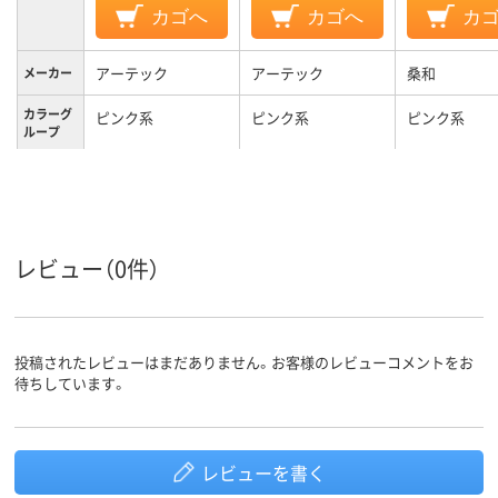
カゴへ
カゴへ
カ
アーテック
アーテック
桑和
メーカー
カラーグ
ピンク系
ピンク系
ピンク系
ループ
レビュー（0件）
投稿されたレビューはまだありません。お客様のレビューコメントをお
待ちしています。
レビューを書く