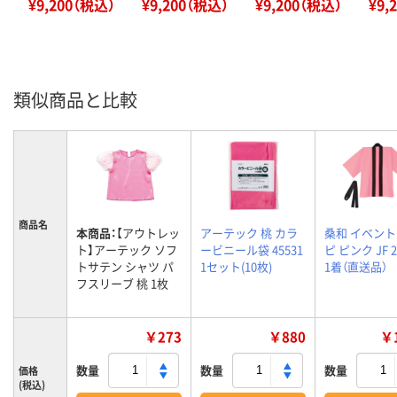
¥9,200（税込）
¥9,200（税込）
¥9,200（税込）
¥9,
類似商品と比較
商品名
本商品：
【アウトレッ
アーテック 桃 カラ
桑和 イベン
ト】アーテック ソフ
ービニール袋 45531
ピ ピンク JF 2
トサテン シャツ パ
1セット(10枚)
1着（直送品）
フスリーブ 桃 1枚
￥273
￥880
￥1
数量
数量
数量
価格
(税込)