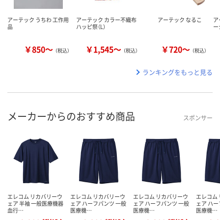
アーテック うちわ 工作用
アーテック カラー不織布
アーテック なるこ
ア
品
ハッピ祭（L）
ー
￥850～
￥1,545～
￥720～
（税込）
（税込）
（税込）
ランキングをもっと見る
メーカーからのおすすめ商品
スポンサー
エレコム リカバリーウ
エレコム リカバリーウ
エレコム リカバリーウ
エレコム
ェア 半袖 一般医療機器
ェア ハーフパンツ 一般
ェア ハーフパンツ 一般
ェア ハー
血行…
医療機…
医療機…
医療機…