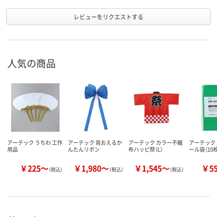
レビューをリクエストする
人気の商品
アーテック うちわ 工作
アーテック 背おえるか
アーテック カラー不織
アーテック
用品
んたんリボン
布ハッピ祭（L）
ール袋（10
￥225～
￥1,980～
￥1,545～
￥5
（税込）
（税込）
（税込）