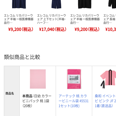
エレコム リカバリーウ
エレコム リカバリーウ
エレコム リカバリーウ
エレコム
ェア 半袖 一般医療機器
ェア 上下セット[半袖・
ェア 半袖 一般医療機器
ェア 長袖
血行…
ハーフ…
血行…
血行…
¥9,200（税込）
¥17,040（税込）
¥9,200（税込）
¥10,
類似商品と比較
商品名
本商品：
日幼 カラー
アーテック 桃 カラ
桑和 イベン
ビニパック 桃 1袋
ービニール袋 45531
ピ ピンク JF 2
（20枚）
1セット(10枚)
1着（直送品）