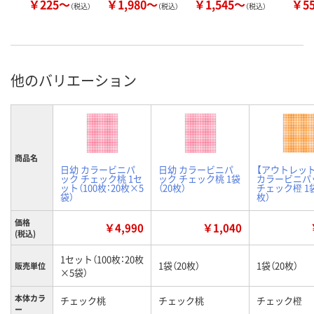
￥225～
￥1,980～
￥1,545～
￥5
（税込）
（税込）
（税込）
他のバリエーション
商品名
日幼 カラービニパ
日幼 カラービニパ
【アウトレッ
ック チェック桃 1セ
ック チェック桃 1袋
カラービニパ
ット（100枚：20枚×5
（20枚）
チェック橙 1袋
袋）
枚）
価格
￥4,990
￥1,040
(税込)
1セット（100枚：20枚
1袋（20枚）
1袋（20枚）
販売単位
×5袋）
本体カラ
チェック桃
チェック桃
チェック橙
ー