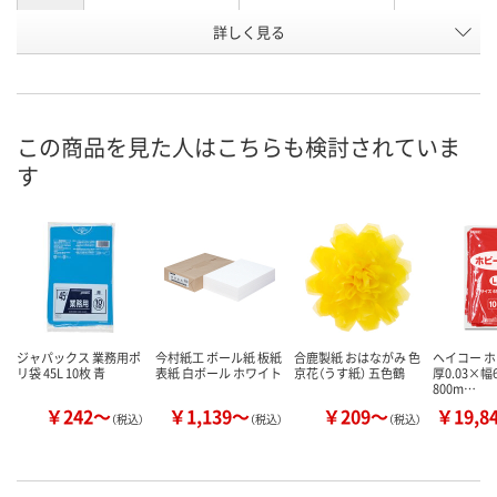
お申込番
詳しく見る
AU01391
AU01375
AU01383
号
7点
あり
あり
在庫
8月11日（火）
8月11日（火）
8月11日（火）
お届け日
この商品を見た人はこちらも検討されていま
す
数量
数量
数量
カゴへ
カゴへ
カ
ジャパックス 業務用ポ
今村紙工 ボール紙 板紙
合鹿製紙 おはながみ 色
ヘイコー ホ
リ袋 45L 10枚 青
表紙 白ボール ホワイト
京花（うす紙） 五色鶴
厚0.03×幅
800m…
￥242～
￥1,139～
￥209～
￥19,8
（税込）
（税込）
（税込）