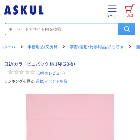
カゴ
メニュー
ホーム
事務用品/文房具
学習/運動・行事用品/おもちゃ
運
日幼 カラービニパック 桃 1袋（20枚）
（
0
件のレビュー
）
ランキングを見る：
運動/イベント用品