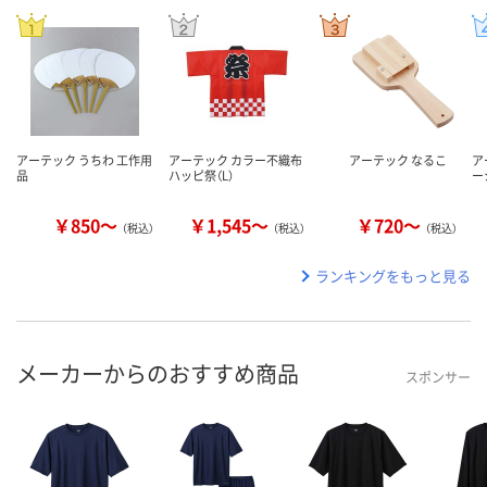
アーテック うちわ 工作用
アーテック カラー不織布
アーテック なるこ
ア
品
ハッピ祭（L）
ー
￥850～
￥1,545～
￥720～
（税込）
（税込）
（税込）
ランキングをもっと見る
メーカーからのおすすめ商品
スポンサー