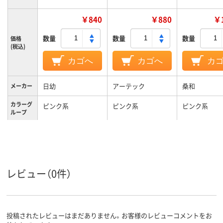
￥840
￥880
￥1
数量
数量
数量
価格
(税込)
カゴへ
カゴへ
カ
日幼
アーテック
桑和
メーカー
カラーグ
ピンク系
ピンク系
ピンク系
ループ
低密度ポリエチレン
ビニール
材質
レビュー（0件）
投稿されたレビューはまだありません。お客様のレビューコメントをお