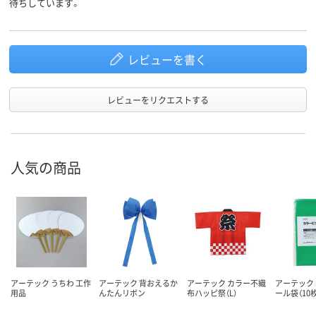
待ちしています。
レビューを書く
レビューをリクエストする
人気の商品
アーテック うちわ 工作
アーテック 背おえるか
アーテック カラー不織
アーテック
用品
んたんリボン
布ハッピ祭（L）
ール袋（10