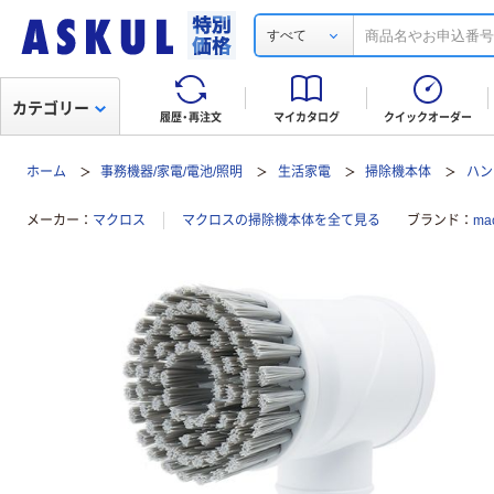
すべて
カテゴリー
履歴・再注文
マイカタログ
クイックオーダー
ホーム
事務機器/家電/電池/照明
生活家電
掃除機本体
ハン
メーカー
マクロス
マクロスの掃除機本体を全て見る
ブランド
ma