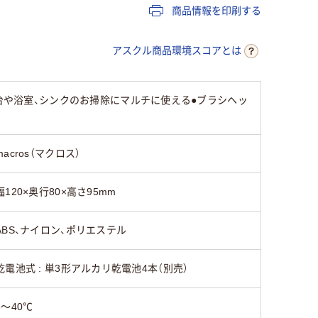
商品情報を印刷する
アスクル商品環境スコアとは
面台や浴室、シンクのお掃除にマルチに使える●ブラシヘッ
macros（マクロス）
幅120×奥行80×高さ95mm
ABS、ナイロン、ポリエステル
乾電池式 : 単3形アルカリ乾電池4本（別売）
5～40℃