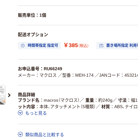
販売単位：1個
配送オプション
￥385
時間帯指定 指定可
置き場所指定 利用
（税込）
お申込番号：RU66249
メーカー：マクロス
／型番：MEH-174
／JANコード：453214
商品詳細
ブランド名
macros（マクロス）
／
重量
約240g
／
寸法
幅1
ット内容
本体、アタッチメント（5種類）
／
材質
ABS、ナイ
もっと見る
類似商品と比較する