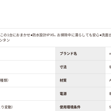
この1台におまかせ●防水設計IPX5。お掃除中に濡らしても安心●洗
ンタン
ブランド名
寸法
種類）
材質
電源
より変動）
使用環境条件