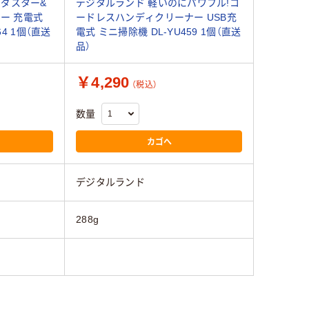
アダスター&
デジタルランド 軽いのにパワフル!コ
ワー 充電式
ードレスハンディクリーナー USB充
64 1個（直送
電式 ミニ掃除機 DL-YU459 1個（直送
品）
￥4,290
（税込）
数量
カゴへ
デジタルランド
288g