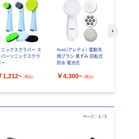
次のスライド
ソニックスクラバー ス
Areti（アレティ） 電動洗
ジャパン・
ーパーソニックスクラ
顔ブラシ 黒ずみ 回転式
ョナル・コ
バー
防水 電池式
クスクラバ
除ブラシ 
￥1,212~
￥4,300~
￥2,072
ラバー替え
（税込）
（税込）
ト
ページ：
1
／
5