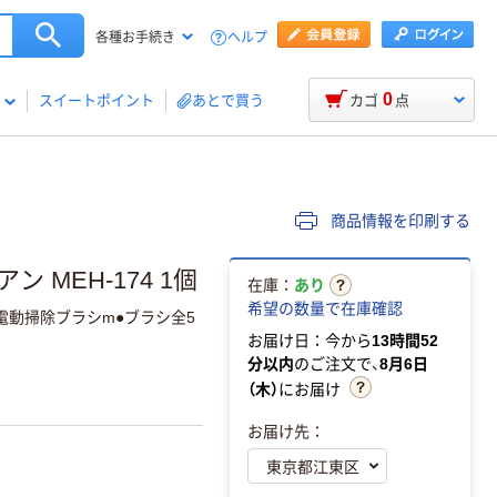
ヘルプ
各種お手続き
0
スイートポイント
あとで買う
カゴ
点
商品情報を印刷する
 MEH-174 1個
在庫：
あり
希望の数量で在庫確認
電動掃除ブラシm●ブラシ全5
お届け日：今から
13時間52
分以内
のご注文で、
8月6日
（木）
にお届け
お届け先：