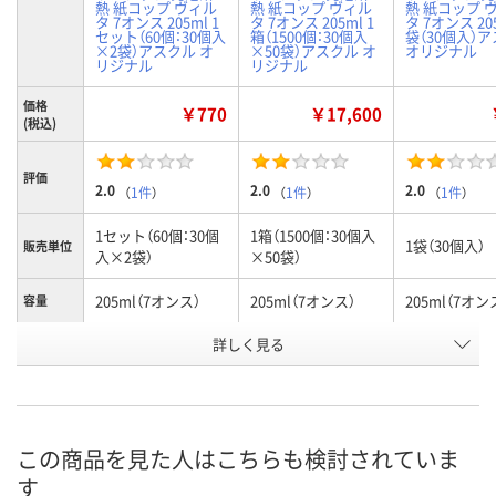
熱 紙コップ ヴィル
熱 紙コップ ヴィル
熱 紙コップ 
タ 7オンス 205ml 1
タ 7オンス 205ml 1
タ 7オンス 205
セット（60個：30個入
箱（1500個：30個入
袋（30個入）
×2袋）アスクル オ
×50袋）アスクル オ
オリジナル
リジナル
リジナル
価格
￥770
￥17,600
(税込)
評価
2.0
2.0
2.0
（
1件
）
（
1件
）
（
1件
）
1セット（60個：30個
1箱（1500個：30個入
1袋（30個入）
販売単位
入×2袋）
×50袋）
205ml（7オンス）
205ml（7オンス）
205ml（7オン
容量
お申込番
詳しく見る
RU66327
RU66331
RU66315
号
あり
あり
あり
在庫
8月8日（土）
8月8日（土）
8月8日（土）
お届け日
この商品を見た人はこちらも検討されていま
す