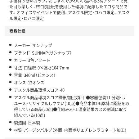
手抜群の断熱カップ。おしゃれでかわいい選べる3柄アソートで見
た目も楽しく、FSC認証紙を使用した環境に配慮したエコな商品で
す。オフィスやイベントで便利。アスクル限定・ロハコ限定。アスク
ル限定・ロハコ限定
商品仕様
メーカー：サンナップ
ブランド：SUNNAP（サンナップ）
カラー：3色アソート
寸法：口径85.0×高さ104.7mm
容量：340ml（12オンス）
オンス：12オンス
アスクル商品環境スコア：40
アスクル商品環境スコア詳細/加点項目：●容器包装11:分別・リ
ユース・リサイクルしやすい(10点)●商品本体19:原料に認証を取
得している商品(20点)●仕組み30-1:温室効果ガスの削減に取り
組んでいる(10点)
製造国：日本製
材質：バージンパルプ（外面・内面ポリエチレンラミネート加工）