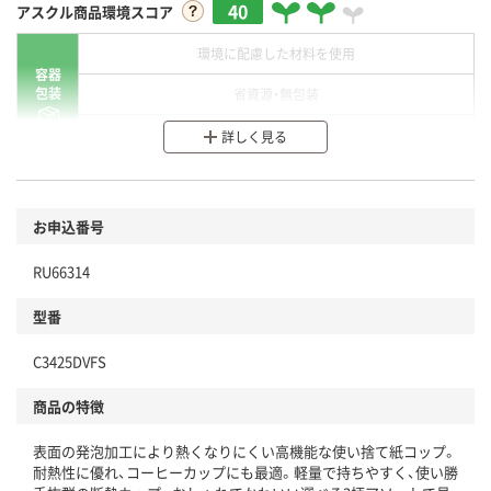
40
アスクル商品環境スコア
環境に配慮した材料を使用
容器
包装
省資源・無包装
分別・リサイクルしやすい設計
詳しく見る
環境に配慮した材料を使用
商品
お申込番号
本体
省資源・省エネ・節水
RU66314
分別・リサイクルしやすい設計
型番
独自の回収スキームがある
C3425DVFS
仕組
アスクルで資源循環している
商品の特徴
温室効果ガスなどの削減
表面の発泡加工により熱くなりにくい高機能な使い捨て紙コップ。
この商品の環境配慮ポイントです。下記商品詳細「
耐熱性に優れ、コーヒーカップにも最適。軽量で持ちやすく、使い勝
アスクル商品環境スコア詳細／加点項目
」で確認できます。