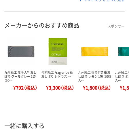
メーカーからのおすすめ商品
スポンサー
九州紙工 厚手大判おし
今村紙工 Fragrance 紙
九州紙工 香り付き紙お
九州紙工
ぼり クールグレー 1袋
おしぼり シトラス …
しぼり レモン 1袋（50枚
しぼり ミ
（50…
入…
入…
¥792（税込）
¥3,300（税込）
¥1,800（税込）
¥1,
一緒に購入する