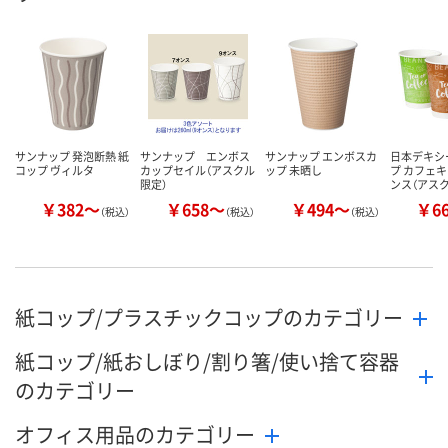
数量
数量
数量
カゴへ
カゴへ
カ
サンナップ 発泡断熱 紙
サンナップ エンボス
サンナップ エンボスカ
日本デキシ
コップ ヴィルタ
カップセイル（アスクル
ップ 未晒し
プ カフェキ
限定）
ンス（アス
￥382～
￥658～
￥494～
￥6
（税込）
（税込）
（税込）
紙コップ/プラスチックコップのカテゴリー
紙コップ/紙おしぼり/割り箸/使い捨て容器
のカテゴリー
オフィス用品のカテゴリー