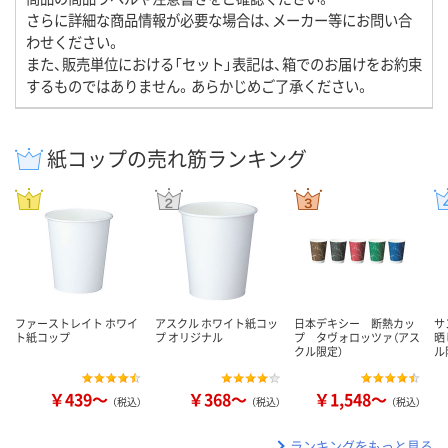
さらに詳細な商品情報が必要な場合は、メーカー等にお問い合
わせください。
また、販売単位における「セット」表記は、箱でのお届けをお約束
するものではありません。あらかじめご了承ください。
紙コップの売れ筋ランキング
ファーストレイト ホワイ
アスクル ホワイト紙コッ
日本デキシー 断熱カッ
サ
ト紙コップ
プ オリジナル
プ タヴォロッツァ（アス
晒
クル限定）
ル
￥439～
￥368～
￥1,548～
（税込）
（税込）
（税込）
ランキングをもっと見る