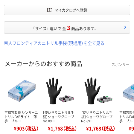
マイカタログへ登録
3
「サイズ」 違いで 全
商品あります。
帝人フロンティアのニトリル手袋（現場用）を全て見る
メーカーからのおすすめ商品
スポンサー
宇都宮製作 シンガーニ
【使いきりニトリル手
【使いきりニトリル手
宇都宮製
トリルFABライト 薄
袋】ショーワグローブ
袋】ショーワグローブ
トリルF
手 ブル…
No.89…
No.89…
手 ブル
¥903（税込）
¥1,768（税込）
¥1,768（税込）
¥