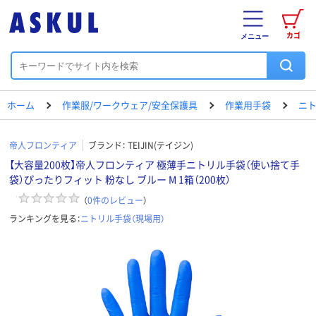
カゴ
メニュー
ホーム
作業服/ワークウェア/安全保護具
作業用手袋
ニト
帝人フロンティア
ブランド：
TEIJIN(テイジン)
【大容量200枚】帝人フロンティア 極薄手ニトリル手袋（使い捨て手
袋）ぴったりフィット 粉なし ブルー M 1箱（200枚）
（
0
件のレビュー
）
ランキングを見る：
ニトリル手袋（現場用）