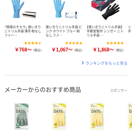
「現場のチカラ」 使いきり
使いきりニトリル手袋 ピ
【使いきりニトリル手袋】
ニ
ニトリル手袋 薄手 粉なし
ンク ホワイト ブルー 粉
宇都宮製作 シンガー ニト
手
ファー…
なし ファ…
リル手袋 …
￥768～
￥1,067～
￥1,868～
（税込）
（税込）
（税込）
ランキングをもっと見る
メーカーからのおすすめ商品
スポンサー