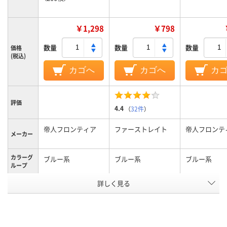
￥1,298
￥798
数量
数量
数量
価格
(税込)
カゴへ
カゴへ
カ
評価
4.4
（
32件
）
帝人フロンティア
ファーストレイト
帝人フロンテ
メーカー
カラーグ
ブルー系
ブルー系
ブルー系
ループ
詳しく見る
M
Ｍサイズ、Ｍ
M
サイズ
アスクル
商品環境
45
スコア