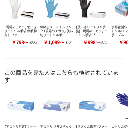
「現場のチカラ」 使いき
伊藤忠リーテイルリン
【使いきりニトリル手
宇都宮製作
りニトリル手袋 薄手 粉
ク 「現場のチカラ」 使い
袋】 「現場のチカラ」 ニ
トリルFA
なし ファー…
切りニトリル手…
トリル手袋 ブ…
手 ブルー
￥798～
￥1,089～
￥998～
￥9
（税込）
（税込）
（税込）
この商品を見た人はこちらも検討されていま
す
【アスクル限定】ファー
アスクル プラスチック
【アスクル限定】ファー
ニトリル使