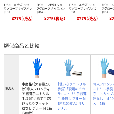
【ビニール手袋】 ショー
【ビニール手袋】 ショー
【ビニール手袋】 ショー
【ビニール
ワグローブ ナイスハン
ワグローブ ナイスハン
ワグローブ ナイスハン
ワグロー
ドDA…
ドDA…
ドDA…
ドDA…
¥275（税込）
¥275（税込）
¥275（税込）
¥
類似商品と比較
本商品：
【大容量200
【使いきりニトリル
帝人フロン
枚】帝人フロンティ
手袋】 「現場のチカ
ニトリル手袋
商品名
ア 極薄手ニトリル
ラ」 ニトリル手袋薄
手 スカイ
手袋（使い捨て手袋）
手 粉無し ブルー M
粉なし M 10
ぴったりフィット
1箱（100枚入） オリ
入 1箱
粉なし ブルー M 1箱
ジナル
（200枚）