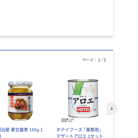
ページ：
1
／
2
次のスライド
治屋 栗甘露煮 165g 1
ホテイフーズ 「業務用」
国分グループ
個
デザートアロエ 1セット
牛乳寒天フ