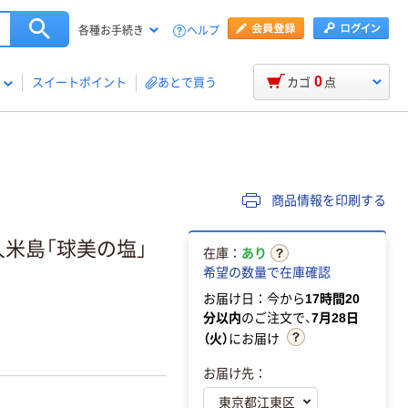
ヘルプ
各種お手続き
0
スイートポイント
あとで買う
カゴ
点
商品情報を印刷する
久米島「球美の塩」
在庫：
あり
希望の数量で在庫確認
お届け日：今から
17時間20
分以内
のご注文で、
7月28日
（火）
にお届け
お届け先：