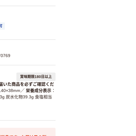
可
0769
賞味期限180日以上
届いた商品を必ずご確認くだ
140×38mm
／
栄養成分表示
.3g 炭水化物39.3g 食塩相当