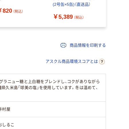
(2号缶×5缶)（直送品）
195g x12
￥820
49015928
（税込）
￥5,389
￥3,480
ト(12個)（
（税込）
商品情報を印刷する
アスクル商品環境スコアとは
グラニュー糖と上白糖をブレンドし、コクがありながら
県久米島「球美の塩」を使用しています。冬は温めて、
井村屋
おしるこ