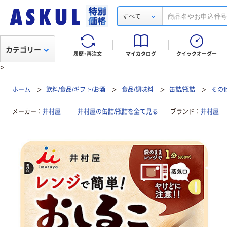
すべて
カテゴリー
履歴・再注文
マイカタログ
クイックオーダー
>
ホーム
飲料/食品/ギフト/お酒
食品/調味料
缶詰/瓶詰
その
メーカー
井村屋
井村屋の缶詰/瓶詰を全て見る
ブランド
井村屋