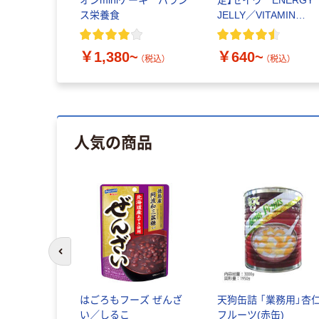
ス栄養食
JELLY／VITAMIN
JELLY ゼリー飲料
￥1,380~
￥640~
（税込）
（税込）
人気の商品
前のスライドへ
はごろもフーズ ぜんざ
天狗缶詰 「業務用」杏
い／しるこ
フルーツ(赤缶)