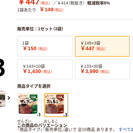
￥447
／￥414（税抜き）
軽減税率8%
（税込）
￥149
1袋あたり
（税込）
販売単位：1セット（3袋）
1袋
￥149×3袋
￥150
￥447
（税込）
（税込）
￥143×10袋
￥133×30袋
￥1,430
￥3,990
（税込）
（税込）
商品タイプを選択
ぜんざい
おしるこ
この商品のバリエーション
「商品タイプ」「販売単位」違いで 全10商品 あります。
すべて