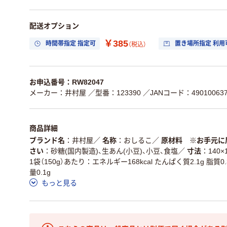
配送オプション
￥385
時間帯指定 指定可
置き場所指定 利用
（税込）
お申込番号：RW82047
メーカー：井村屋
／型番：123390
／JANコード：490100637
商品詳細
ブランド名
井村屋
／
名称
おしるこ
／
原材料 ※お手元に
さい
砂糖(国内製造)、生あん(小豆)、小豆、食塩
／
寸法
140×
1袋（150g）あたり：エネルギー168kcal たんぱく質2.1g 脂質0
量0.1g
もっと見る