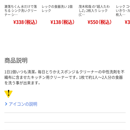
激落ちくん 水だけで落
レックの食器洗い 1個
茂木和哉 の「超人たわ
レック コ
ちる シンク洗いクリー
レック
しZ」 2枚入り レック
いきり・カ
ナー シ…
(C…
枚入…
¥338（税込）
¥138（税込）
¥550（税込）
¥
商品説明
1日1個いつも清潔。毎日とりかえスポンジ＆クリーナーの中性洗剤を不
織布に含ませたキッチン用クリーナーです。1枚で約1人～2人分の食器
を洗う事が出来ます。
アイコンの説明