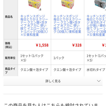
キッチンスポンジ
キッチンスポンジ
キッチンスポ
商品名
毎日とりかえクリー
毎日とりかえクリー
毎日とりかえ
ナー クエン酸+泡タ
ナー クエン酸+泡タ
ジ 水切れタイ
イプ 水アカに 使い
イプ 水アカに 使い
シが強い 硬め
捨て イエロー 1セッ
捨て イエロー 1パッ
捨て グレー 
ト（1パック（30個入）
ク（30個入）東和産業
（1パック（30
×5）東和産業
×5）東和産業
価格
￥1,558
￥328
￥1
(税込)
1セット（1パック
1セット（1パ
1パック
販売単位
×5）
×5）
商品タイ
クエン酸＋泡タイプ
クエン酸＋泡タイプ
水切れタイプ
プ
お申込番
詳しく見る
RX40021
RX40000
RX40018
号
あり
あり
あり
在庫
8月9日（日）
8月9日（日）
8月9日（日）
お届け日
この商品を見た人はこちらも検討されていま