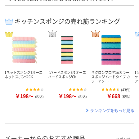
キッチンスポンジの売れ筋ランキング
【ネットスポンジ】オーエ
【ハードスポンジ】オーエ
キクロンプロ 抗菌カラー
【
ネットスポンジCK
ハードスポンジCK
スポンジ ハードタイプ カ
ッ
ラーアソー…
ア
(
43件
)
￥198～
￥198～
￥668
（税込）
（税込）
（税込）
ランキングをもっと見る
メーカーからのおすすめ商品