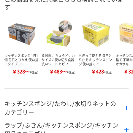
す
数量
数量
数量
カゴへ
カゴへ
カ
キッチンスポンジ 1日1
食器洗い ちょうどいい
ちぎって使える 毎日と
キッチンス
個 毎日とりかえ 使い捨
サイズの使い切り食器
りかえ キッチンスポン
捨て 不織
てタイプ 1…
洗いシート ヒビフ…
ジ 使い捨て イ…
オカザキ
￥328～
￥483～
￥428
￥3
（税込）
（税込）
（税込）
キッチンスポンジ/たわし/水切りネットの
カテゴリー
ラップ/ふきん/キッチンスポンジ/キッチン