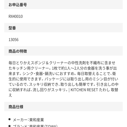
お申込番号
RX40010
型番
13056
商品の特徴
毎日とりかえスポンジ＆クリーナーの中性洗剤を不織布に含ませ
たキッチン用クリーナー。1枚で約1人～2人分の食器を洗う事が出
来ます。シンク・食器・鍋洗いにおすすめ。毎日取替えることで、衛
生的に使用できます。パッケージには取り出し用のミシン目が付い
ているので、スッキリ収納でき、取り出しも簡単です。引き出しの中
に収納すれば、流し回りがスッキリ。| KITCHEN RESET たわし 取替
え
商品仕様
メーカー：東和産業
ブランド：東和産業（TOWA）