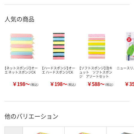
人気の商品
【ネットスポンジ】オー
【ハードスポンジ】オー
【ソフトスポンジ】泡キ
ニュースリ
エ ネットスポンジCK
エ ハードスポンジCK
ュット ソフトスポン
ジ アソートセット
￥198～
￥198～
￥588～
￥3
（税込）
（税込）
（税込）
他のバリエーション