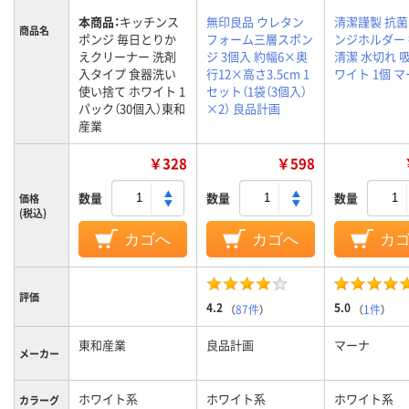
本商品：
キッチンス
無印良品 ウレタン
清潔謹製 抗
商品名
ポンジ 毎日とりか
フォーム三層スポン
ンジホルダー
えクリーナー 洗剤
ジ 3個入 約幅6×奥
清潔 水切れ 
入タイプ 食器洗い
行12×高さ3.5cm 1
ワイト 1個 
使い捨て ホワイト 1
セット（1袋（3個入）
パック（30個入）東和
×2） 良品計画
産業
￥328
￥598
数量
数量
数量
価格
(税込)
カゴへ
カゴへ
カ
評価
4.2
5.0
（
87件
）
（
1件
）
東和産業
良品計画
マーナ
メーカー
ホワイト系
ホワイト系
ホワイト系
カラーグ