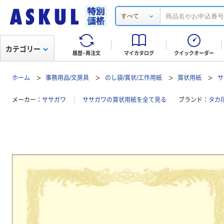
すべて
カテゴリー
履歴・再注文
マイカタログ
クイックオーダー
ホーム
事務用品/文房具
のし袋/賞状/工作用紙
賞状用紙
サ
メーカー
ササガワ
ササガワの賞状用紙を全て見る
ブランド
タカ