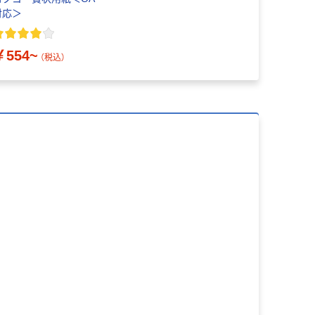
対応＞
￥554~
（税込）