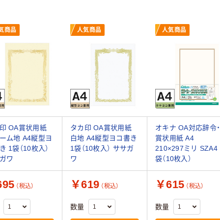
気商品
人気商品
人気商品
印 OA賞状用紙
タカ印 OA賞状用紙
オキナ OA対応辞令
ーム地 A4縦型ヨ
白地 A4縦型ヨコ書き
賞状用紙 A4
き 1袋（10枚入）
1袋（10枚入） ササガ
210×297ミリ SZA4 
ガワ
ワ
袋（10枚入）
95
￥619
￥615
（税込）
（税込）
（税込）
数量
数量