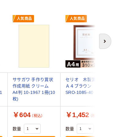
人気商品
人気商品
人気商
次へ
・
ササガワ 手作り賞状
セリオ 木製賞状額
コクヨ 賞
作成用紙 クリーム
Ａ４ブラウン A4
対応>A4
1
A4判 10-1967 1冊(10
SRO-1085-40
枚 カ-SJ
枚)
(10枚入)
￥604
￥1,452
￥833
（税込）
（税込）
数量
数量
数量