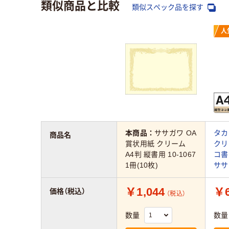
類似商品と比較
類似スペック品を探す
人
本商品：
ササガワ OA
タカ
商品名
賞状用紙 クリーム
クリ
A4判 縦書用 10-1067
コ書
1冊(10枚)
ササ
￥1,044
￥6
価格（税込）
（税込）
数量
数量