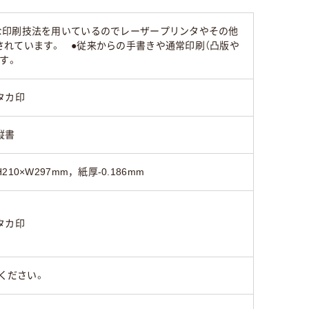
な印刷技法を用いているのでレーザープリンタやその他
れています。 ●従来からの手書きや通常印刷（凸版や
す。
タカ印
縦書
H210×W297mm，紙厚-0.186mm
タカ印
ください。