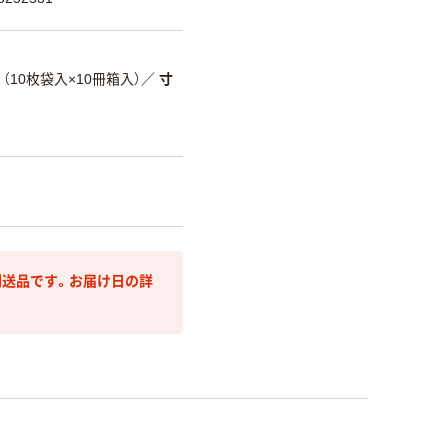
（10枚袋入×10冊箱入）
／
寸
送品です。お届け日の詳