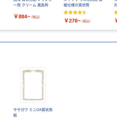
ー用 クリーム 鳳凰枠
級仕様の賞状筒
￥884~
（税込）
￥278~
（税込）
ササガワ ミニOA賞状用
紙