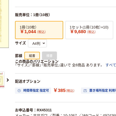
販売単位：1冊（10枚）
1冊（10枚）
1セット(1冊（10枚）×10)
￥1,044
￥9,680
（税込）
（税込）
サイズ
縦書
横書
罫線
この商品のバリエーション
「サイズ」「罫線」「販売単位」違いで 全8商品 あります。
すべ
配送オプション
￥385
時間帯指定 指定可
置き場所指定 利用
（税込）
お申込番号：RX45311
メーカー：ササガワ
／型番：10-1067
／JANコード：4974268