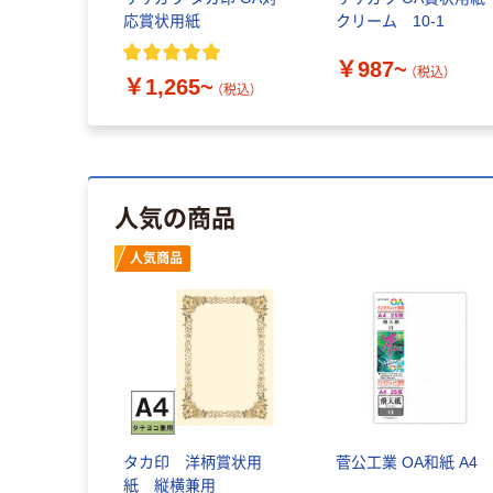
応賞状用紙
クリーム 10-1
￥987~
（税込）
￥1,265~
（税込）
人気の商品
人気商品
タカ印 洋柄賞状用
菅公工業 OA和紙 A4
紙 縦横兼用