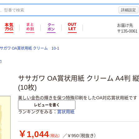
詳細設定
お届け先
〒135-0061
サガワ OA賞状用紙 クリーム 10-1
印
ササガワ OA賞状用紙 クリーム A4判 縦書用
(10枚)
美しい金色の輝きを保つ特殊印刷をしたOA対応賞状用紙です
レビューを書く
ランキングをみる
賞状用紙
￥1,044
／￥950（税抜き）
（税込）