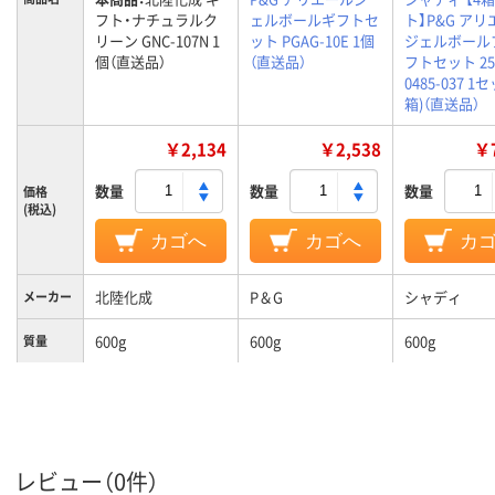
フト・ナチュラルク
ェルボールギフトセ
ト】P&G ア
リーン GNC-107N 1
ット PGAG-10E 1個
ジェルボール
個（直送品）
（直送品）
フトセット 25
0485-037 1
箱)（直送品）
￥2,134
￥2,538
￥7
数量
数量
数量
価格
(税込)
カゴへ
カゴへ
カ
北陸化成
P＆G
シャディ
メーカー
600g
600g
600g
質量
レビュー（0件）