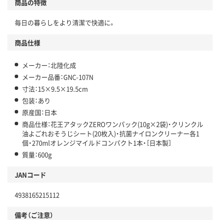
商品の特徴
毎日の暮らしをより清潔で快適に。
商品仕様
メーカー：北陸化成
メーカー品番：GNC-107N
寸法：15×9.5×19.5cm
包装：あり
原産国：日本
商品仕様：花王アタックZEROワンパック(10g×2袋)・クリンクル
油よごれおそうじシート(20枚入)・抗菌ナイロンクリーナー各1
個・270mlオレンジマイルドコンパクト1本・［日本製］
質量：600g
JANコード
4938165215112
備考（ご注意）