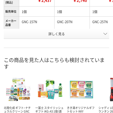
￥2,437
￥2,740
￥3
(税込)
1個
1個
1個
販売単位
メーカー
GNC-157N
GNC-207N
GNC-257N
品番
お申込番
詳しく見る
RX53021
RX53018
RX53024
号
直送品
直送品
直送品
在庫
8月25日（火）まで
8月25日（火）まで
8月25日（火）
お届け日
この商品を見た人はこちらも検討されていま
す
数量
数量
数量
カゴへ
カゴへ
カ
北陸化成 ギフト・ナチ
一冨士 スタイリッシュ
きき湯オリジナルギフ
シャディ L
ュラルクリーン GNC
ギフト iKG-A5 1個（直
トセット KKY
ランタン 26-