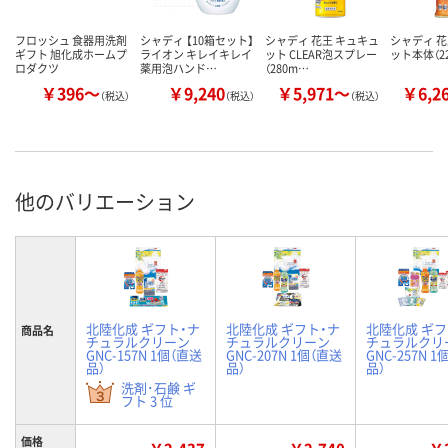
フロッシュ 食器用洗剤
シャディ 【10箱セット】
シャディ 花王 キュキュ
シャディ 花
ギフト 旭化成ホームプ
ライオン キレイキレイ
ット CLEAR泡スプレー
ット本体（22
ロダクツ
薬用泡ハンド…
（280m…
￥396～
￥9,240
￥5,971～
￥6,2
（税込）
（税込）
（税込）
他のバリエーション
北陸化成 ギフト・ナ
北陸化成 ギフト・ナ
北陸化成 ギフ
商品名
チュラルクリーン
チュラルクリーン
チュラルクリ
GNC-157N 1個（直送
GNC-207N 1個（直送
GNC-257N 
品）
品）
品）
洗剤･石鹸 ギ
フト 3 位
価格