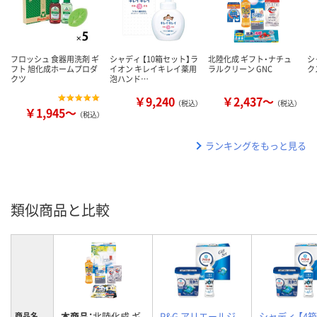
フロッシュ 食器用洗剤 ギ
シャディ 【10箱セット】ラ
北陸化成 ギフト・ナチュ
シ
フト 旭化成ホームプロダ
イオン キレイキレイ薬用
ラルクリーン GNC
ク
クツ
泡ハンド…
￥9,240
￥2,437～
（税込）
（税込）
￥1,945～
（税込）
ランキングをもっと見る
類似商品と比較
本商品：
北陸化成 ギ
P&G アリエールジ
シャディ 【4
商品名