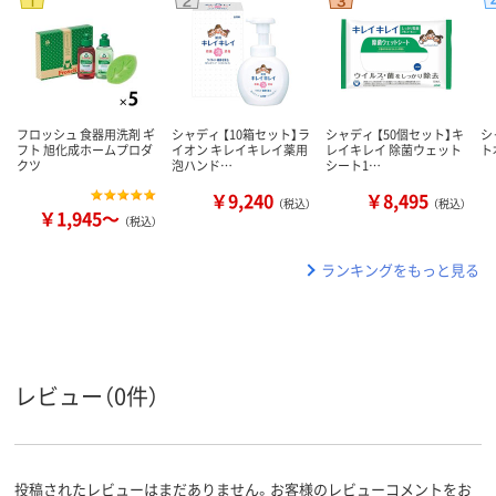
フロッシュ 食器用洗剤 ギ
シャディ 【10箱セット】ラ
シャディ 【50個セット】キ
シ
フト 旭化成ホームプロダ
イオン キレイキレイ薬用
レイキレイ 除菌ウェット
ト
クツ
泡ハンド…
シート1…
￥9,240
￥8,495
（税込）
（税込）
￥1,945～
（税込）
ランキングをもっと見る
レビュー（0件）
投稿されたレビューはまだありません。お客様のレビューコメントをお