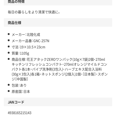
商品の特徴
毎日の暮らしをより清潔で快適に。
商品仕様
メーカー：北陸化成
メーカー品番：GNC-257N
寸法：19×10.5×23cm
質量：1105g
商品仕様：花王アタックZEROワンパック(10g×7袋)2個・270ml
キッチンリフレッシュコンパクト・270mlオレンジマイルドコン
パクト各1本・パイプ洗浄剤(3包入)・ハーブエキス配合入浴料
(30g×3包入)各1箱・ネットスポンジ(2個入)1個・［日本製］・スポン
ジ［中国製］
包装：あり
原産国：日本
JANコード
4938165215143