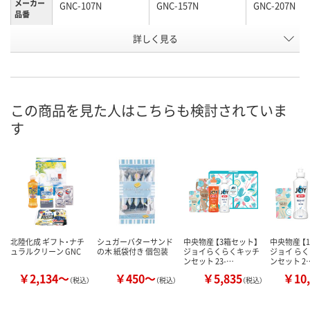
メーカー
GNC-107N
GNC-157N
GNC-207N
品番
お申込番
詳しく見る
RX53020
RX53021
RX53018
号
直送品
直送品
直送品
在庫
8月25日（火）まで
8月25日（火）まで
8月25日（火）
お届け日
この商品を見た人はこちらも検討されていま
す
数量
数量
数量
カゴへ
カゴへ
カ
北陸化成 ギフト・ナチ
シュガーバターサンド
中央物産 【3箱セット】
中央物産 【
ュラルクリーン GNC
の木 紙袋付き 個包装
ジョイらくらくキッチ
ジョイ ら
ンセット 23-…
ンセット 2
￥2,134～
￥450～
￥5,835
￥10,
（税込）
（税込）
（税込）