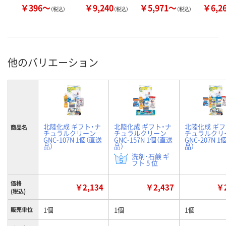
￥396～
￥9,240
￥5,971～
￥6,2
（税込）
（税込）
（税込）
他のバリエーション
北陸化成 ギフト・ナ
北陸化成 ギフト・ナ
北陸化成 ギフ
商品名
チュラルクリーン
チュラルクリーン
チュラルクリ
GNC-107N 1個（直送
GNC-157N 1個（直送
GNC-207N 
品）
品）
品）
洗剤･石鹸 ギ
フト 5 位
価格
￥2,134
￥2,437
￥2
(税込)
1個
1個
1個
販売単位