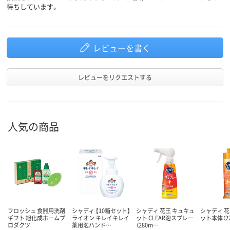
待ちしています。
レビューを書く
レビューをリクエストする
人気の商品
フロッシュ 食器用洗剤
シャディ 【10箱セット】
シャディ 花王 キュキュ
シャディ 花
ギフト 旭化成ホームプ
ライオン キレイキレイ
ット CLEAR泡スプレー
ット本体（22
ロダクツ
薬用泡ハンド…
（280m…