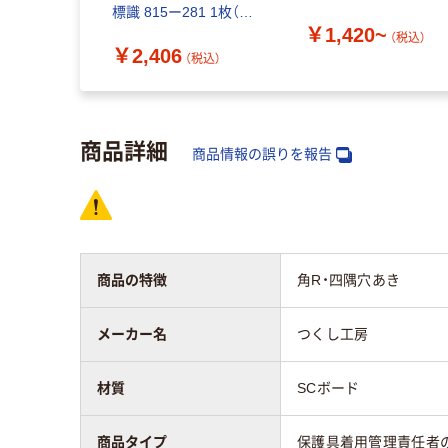
標識 815ー281 1枚（直
~
￥1,420~
送品）
（税込）
（税込）
￥2,406
（税込）
商品詳細
商品情報の誤りを報告
商品の特徴
角R・四隅穴あき
メーカー名
つくし工房
材質
SCボード
商品タイプ
保護具着用管理責任者