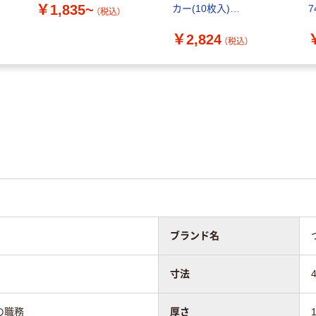
￥1,835~
カー(10枚入)
7
（税込）
250x200mm J2611 1袋
￥2,824
(10枚入)（直送品）
（税込）
ブランド名
寸法
の職務
厚さ