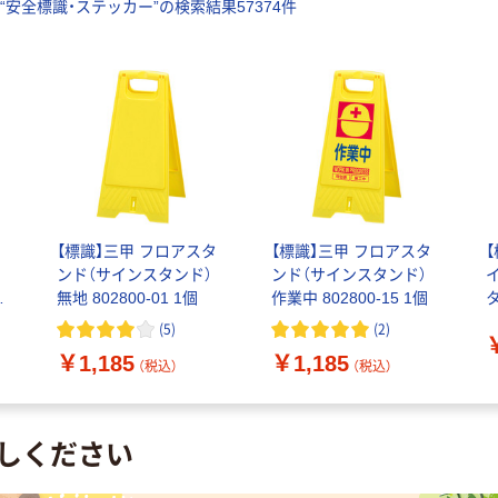
“
安全標識・ステッカー
”の検索結果
57374
件
タ
【標識】三甲 フロアスタ
【標識】三甲 フロアスタ
ンド（サインスタンド）
ンド（サインスタンド）
無地 802800-01 1個
作業中 802800-15 1個
タ
1
(
5
)
(
2
)
￥1,185
￥1,185
（税込）
（税込）
しください