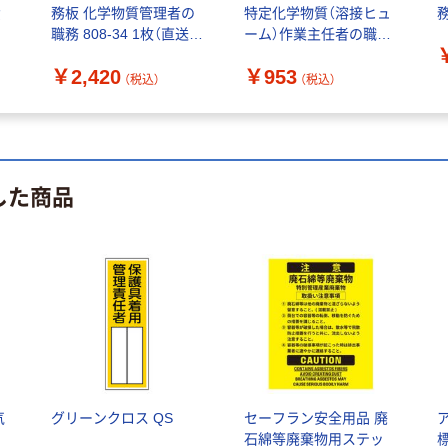
責
務板 化学物質管理者の
特定化学物質（溶接ヒュ
）
職務 808-34 1枚（直送
ーム）作業主任者の職務
品）
94-V 1枚
￥2,420
￥953
（税込）
（税込）
した商品
気
グリーンクロス QS
セーフラン安全用品 廃
石綿等廃棄物用ステッ
標