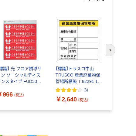
次のスライド
【標識】 光 フロア誘導サ
【標識】トラスコ中山
【標識】ミツ
イン ソーシャルディス
TRUSCO 産業廃棄物保
ン看板 無地 
ンスタイプ FUD330-
管場所標識 T-82291 1枚
￥1,323
 1セット（5枚）
374-7506
(
3
)
￥966
（税込）
￥2,640
（税込）