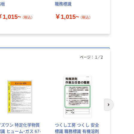
務板
職務標識
化学物質管
職ー606 6
￥1,015~
￥1,015~
エンビ 049
（税込）
（税込）
￥2,948
送品）
ページ：
1
／
2
次のスライド
アズワン 特定化学物質
つくし工房 つくし 安全
日本緑十字
識 ヒューム・ガス 67-
標識 職務標識 有機溶剤
物質関係標識 作業