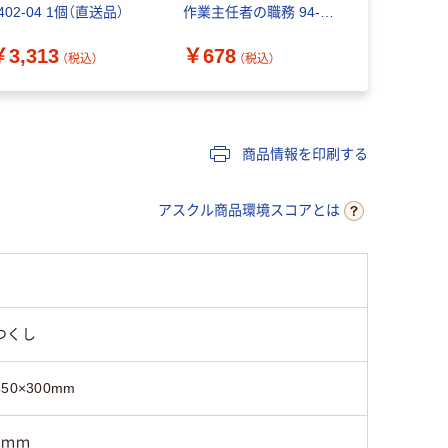
402-04 1個（直送品）
作業主任者の職務 94-H
での喫煙及
1枚 185-5710（直送品）
￥3,313
￥678
￥8,260
（税込）
（税込）
商品情報を印刷する
アスクル商品環境スコアとは
つくし
450×300mm
1ｍｍ