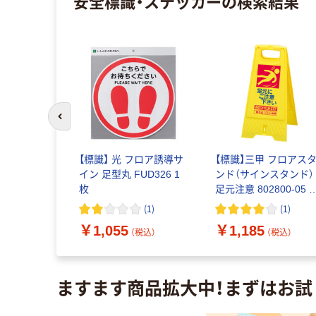
安全標識・ステッカー
の検索結果
前のスライドへ
ギロン コー
【標識】 光 フロア誘導サ
【標識】三甲 フロアス
者マーク
イン 足型丸 FUD326 1
ンド（サインスタンド）
枚
足元注意 802800-05 1
個
(
1
)
(
1
)
（税込）
￥1,055
￥1,185
（税込）
（税込）
ますます商品拡大中！まずはお試