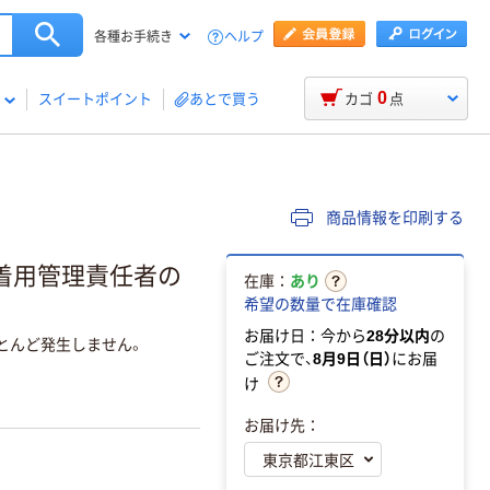
ヘルプ
各種お手続き
0
スイートポイント
あとで買う
カゴ
点
商品情報を印刷する
着用管理責任者の
在庫：
あり
希望の数量で在庫確認
お届け日：今から
28分以内
の
とんど発生しません。
ご注文で、
8月9日（日）
にお届
け
お届け先：