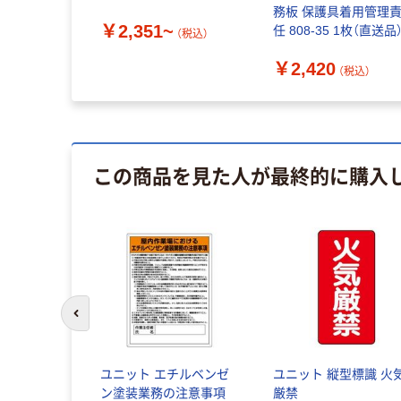
務板 保護具着用管理
￥2,351~
任 808-35 1枚（直送品
（税込）
￥2,420
（税込）
この商品を見た人が最終的に購入
前のスライドへ
業主任者職
ユニット エチルベンゼ
ユニット 縦型標識 火
械
ン塗装業務の注意事項
厳禁