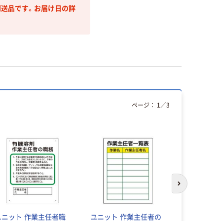
送品です。お届け日の詳
ページ：
1
／
3
次のスライド
ユニット 作業主任者職
ユニット 作業主任者の
日本緑十字