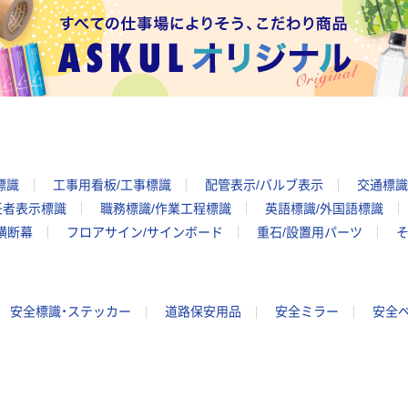
標識
工事用看板/工事標識
配管表示/バルブ表示
交通標識
任者表示標識
職務標識/作業工程標識
英語標識/外国語標識
横断幕
フロアサイン/サインボード
重石/設置用パーツ
そ
安全標識・ステッカー
道路保安用品
安全ミラー
安全ベ