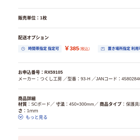
販売単位：1枚
配送オプション
￥385
時間帯指定 指定可
置き場所指定 利用
（税込）
お申込番号：RX59105
メーカー：つくし工房
／型番：93-H
／JANコード：45802846
商品詳細
材質
SCボード
／
寸法
450×300mm
／
商品タイプ
保護具
さ
1ｍｍ
もっと見る