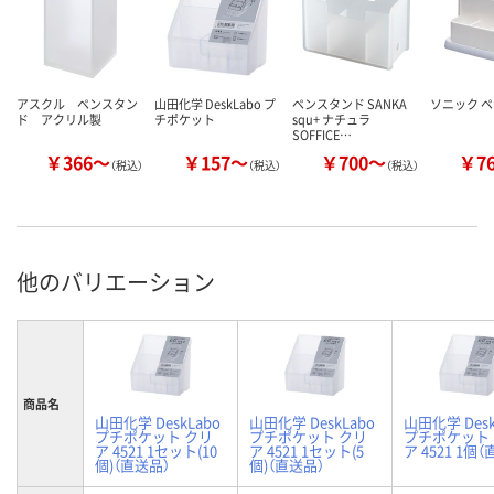
アスクル ペンスタン
山田化学 DeskLabo プ
ペンスタンド SANKA
ソニック 
ド アクリル製
チポケット
squ+ ナチュラ
SOFFICE…
￥366～
￥157～
￥700～
￥7
（税込）
（税込）
（税込）
他のバリエーション
商品名
山田化学 DeskLabo
山田化学 DeskLabo
山田化学 Desk
プチポケット クリ
プチポケット クリ
プチポケット
ア 4521 1セット(10
ア 4521 1セット(5
ア 4521 1個
個)（直送品）
個)（直送品）