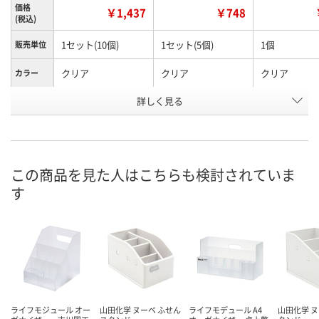
価格
￥1,437
￥748
(税込)
1セット(10個)
1セット(5個)
1個
販売単位
クリア
クリア
クリア
カラー
お申込番
詳しく見る
RX77305
RX77298
RK39302
号
直送品
直送品
直送品
在庫
8月27日（木）まで
8月27日（木）まで
8月27日（木）
お届け日
この商品を見た人はこちらも検討されていま
す
数量
数量
数量
カゴへ
カゴへ
カ
ライフモジュール オー
山田化学 ヌーベ ふせん
ライフモデュール A4
山田化学 ヌ