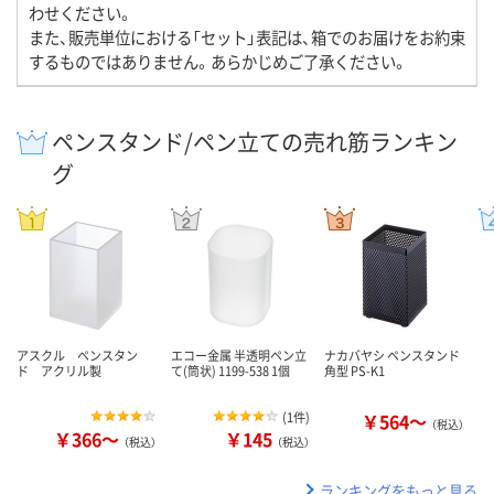
わせください。
また、販売単位における「セット」表記は、箱でのお届けをお約束
するものではありません。あらかじめご了承ください。
ペンスタンド/ペン立ての売れ筋ランキン
グ
アスクル ペンスタン
エコー金属 半透明ペン立
ナカバヤシ ペンスタンド
ド アクリル製
て(筒状) 1199-538 1個
角型 PS-K1
(
1件
)
￥564～
（税込）
￥366～
￥145
（税込）
（税込）
ランキングをもっと見る