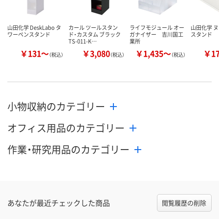
山田化学 DeskLabo タ
カール ツールスタン
ライフモジュール オー
山田化学 ヌ
ワーペンスタンド
ド・カスタム ブラック
ガナイザー 吉川国工
スタンド
TS-011-K…
業所
￥131～
￥3,080
￥1,435～
￥1
（税込）
（税込）
（税込）
小物収納のカテゴリー
オフィス用品のカテゴリー
作業・研究用品のカテゴリー
あなたが最近チェックした商品
閲覧履歴の削除