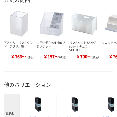
アスクル ペンスタン
山田化学 DeskLabo プ
ペンスタンド SANKA
ソニック 
ド アクリル製
チポケット
squ+ ナチュラ
SOFFICE…
￥366～
￥157～
￥700～
￥7
（税込）
（税込）
（税込）
他のバリエーション
商品名