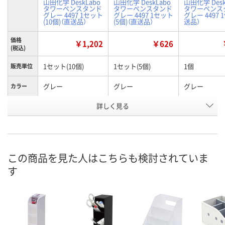
山田化学 DeskLabo
山田化学 DeskLabo
山田化学 Desk
タワーペンスタンド
タワーペンスタンド
タワーペンス
グレー 4497 1セット
グレー 4497 1セット
グレー 4497 
(10個)（直送品）
(5個)（直送品）
送品）
価格
￥1,202
￥626
(税込)
1セット(10個)
1セット(5個)
1個
販売単位
グレー
グレー
グレー
カラー
お申込番
詳しく見る
RX77267
RX77262
RK39215
号
直送品
直送品
直送品
在庫
お届け日
この商品を見た人はこちらも検討されていま
す
お取り扱い終了しま
お取り扱い終了しま
お取り扱い終
した
した
した