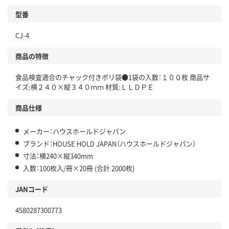
型番
CJ-4
商品の特徴
食品検査適合のチャック付きポリ袋●1袋の入数：１００枚 商品サ
イズ:横２４０×縦３４０ｍｍ 材質:ＬＬＤＰＥ
商品仕様
メーカー：ハウスホールドジャパン
ブランド：HOUSE HOLD JAPAN（ハウスホールドジャパン）
寸法：横240×縦340mm
入数：100枚入/冊×20冊 (合計 2000枚)
JANコード
4580287300773