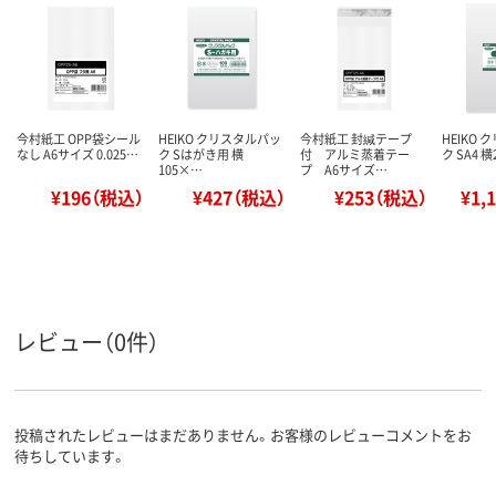
今村紙工 OPP袋シール
HEIKO クリスタルパッ
今村紙工 封緘テープ
HEIKO
なし A6サイズ 0.025…
ク Sはがき用 横
付 アルミ蒸着テー
ク SA4 
105×…
プ A6サイズ…
¥196（税込）
¥427（税込）
¥253（税込）
¥1,
レビュー（0件）
投稿されたレビューはまだありません。お客様のレビューコメントをお
待ちしています。