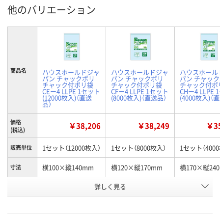
他のバリエーション
商品名
ハウスホールドジャ
ハウスホールドジャ
ハウスホール
パン チャックポリ
パン チャックポリ
パン チャッ
チャック付ポリ袋
チャック付ポリ袋
チャック付ポ
CEー4 LLPE 1セット
CFー4 LLPE 1セット
CHー4 LLPE
(12000枚入)（直送
(8000枚入)（直送品）
(4000枚入)（
品）
価格
￥38,206
￥38,249
￥35
(税込)
1セット（12000枚入）
1セット（8000枚入）
1セット（400
販売単位
横100×縦140mm
横120×縦170mm
横170×縦24
寸法
お申込番
詳しく見る
RX98222
RX98156
RX98131
号
直送品
直送品
直送品
在庫