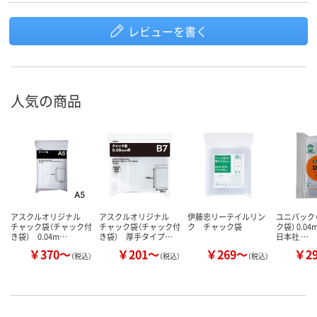
レビューを書く
人気の商品
アスクルオリジナル
アスクルオリジナル
伊藤忠リーテイルリン
ユニパック（
チャック袋（チャック付
チャック袋（チャック付
ク チャック袋
ク袋） 0.0
き袋） 0.04m…
き袋） 厚手タイプ…
日本社 …
￥370～
￥201～
￥269～
￥2
（税込）
（税込）
（税込）