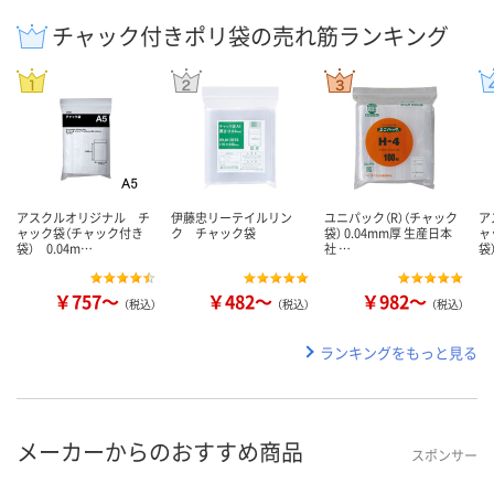
チャック付きポリ袋の売れ筋ランキング
アスクルオリジナル チ
伊藤忠リーテイルリン
ユニパック（R）（チャック
ア
ャック袋（チャック付き
ク チャック袋
袋） 0.04mm厚 生産日本
ャ
袋） 0.04m…
社 …
袋
￥757～
￥482～
￥982～
（税込）
（税込）
（税込）
ランキングをもっと見る
メーカーからのおすすめ商品
スポンサー