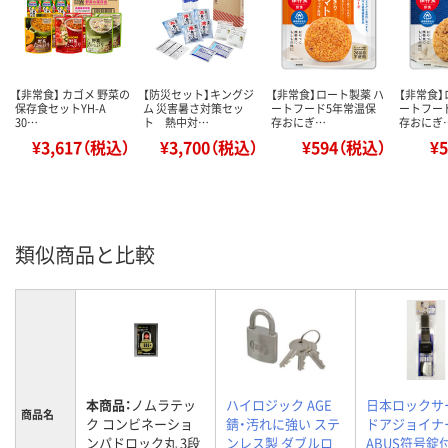
【非常食】 カゴメ 野菜の
【防災セット】キングジ
【非常食】ロート製薬 ハ
【非常食】
保存食セットYH-A
ム 災害暑さ対策セッ
ートフード5年常温保
ートフー
30…
ト 熱中対…
存おにぎ…
存おにぎ
¥3,617（税込）
¥3,700（税込）
¥594（税込）
¥
類似商品と比較
本商品：
ノムラテッ
ハイロジック AGE
日本ロックサ
商品名
ク コンビネーショ
錆・汚れに強い ステ
ドアジョイナー
ンパドロック丸 3段
ンレス製 ダブルロ
ABUS符号錠