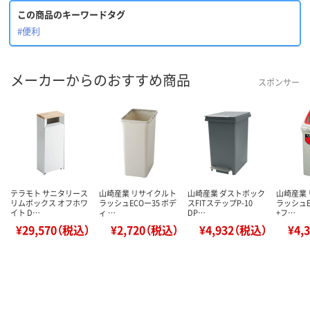
この商品のキーワードタグ
#便利
メーカーからのおすすめ商品
スポンサー
テラモト サニタリース
山崎産業 リサイクルト
山崎産業 ダストボック
山崎産業
リムボックス オフホワ
ラッシュECOー35 ボデ
スFITステップP-10
ラッシュE
イト D…
ィ …
DP…
+フ…
¥29,570（税込）
¥2,720（税込）
¥4,932（税込）
¥4,