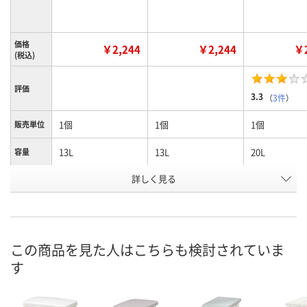
価格
￥2,244
￥2,244
￥2
(税込)
評価
3.3
（
3件
）
1個
1個
1個
販売単位
13L
13L
20L
容量
詳しく見る
グレー
ダークグレー
グレー
カラー
お申込番
NE59058
NE59055
NE59056
号
8点
8点
あり
在庫
この商品を見た人はこちらも検討されていま
す
8月11日（火）
8月11日（火）
8月10日（月）
お届け日
数量
数量
数量