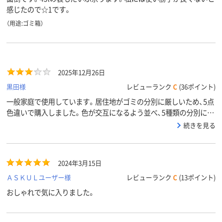
感じたので☆1です。
（用途:ゴミ箱）
2025年12月26日
黒田様
レビューランク
C
(36ポイント)
一般家庭で使用しています。居住地がゴミの分別に厳しいため、5点
色違いで購入しました。色が交互になるよう並べ、5種類の分別に使
用しています。ちょうど1年使用した頃に、最もよく開閉していたボ
続きを見る
ックス（可燃ゴミ用に指定）に問題が発生しました。蓋の開閉部根元
が折れたため、現在はペダルを踏むと左半分の蓋のみ開く状態で
す。使えなくはないので、一番開閉頻度の低いボックスと交換しよ
2024年3月15日
うと考えています。便利な商品ではあるので、もう少し長持ちして
くれるとありがたかったです。
ＡＳＫＵＬユーザー様
レビューランク
C
(13ポイント)
おしゃれで気に入りました。