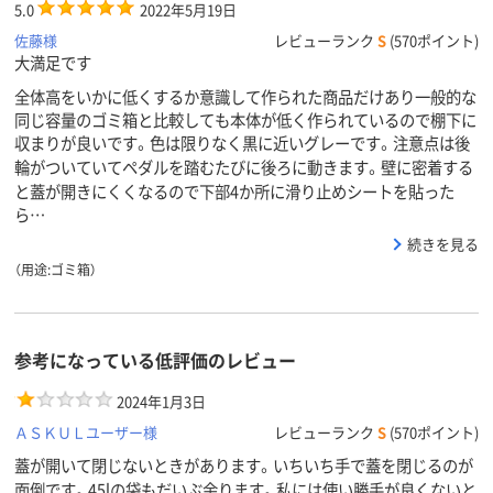
5.0
2022年5月19日
佐藤様
レビューランク
S
(570ポイント)
大満足です
全体高をいかに低くするか意識して作られた商品だけあり一般的な
同じ容量のゴミ箱と比較しても本体が低く作られているので棚下に
収まりが良いです。色は限りなく黒に近いグレーです。注意点は後
輪がついていてペダルを踏むたびに後ろに動きます。壁に密着する
と蓋が開きにくくなるので下部4か所に滑り止めシートを貼った
ら…
続きを見る
（用途:ゴミ箱）
参考になっている低評価のレビュー
2024年1月3日
ＡＳＫＵＬユーザー様
レビューランク
S
(570ポイント)
蓋が開いて閉じないときがあります。いちいち手で蓋を閉じるのが
面倒です。45lの袋もだいぶ余ります。私には使い勝手が良くないと