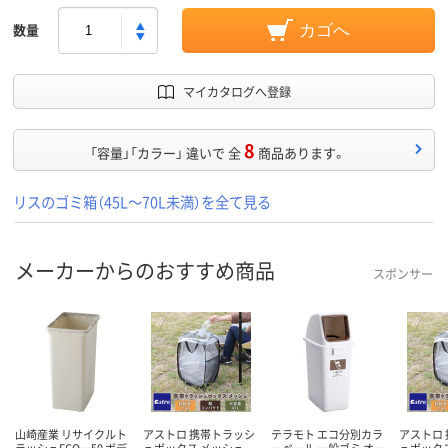
数量
カゴへ
マイカタログへ登録
8
「容量」「カラー」 違いで 全
商品あります。
リスのゴミ箱（45L～70L未満）を全て見る
メーカーからのおすすめ商品
スポンサー
山崎産業 リサイクルト
アストロ 携帯トラッシ
テラモト エコ分別カラ
アストロ