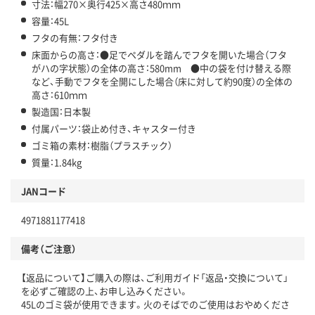
寸法：幅270×奥行425×高さ480ｍｍ
容量：45L
フタの有無：フタ付き
床面からの高さ：●足でペダルを踏んでフタを開いた場合（フタ
がハの字状態）の全体の高さ：580mm ●中の袋を付け替える際
など、手動でフタを全開にした場合（床に対して約90度）の全体の
高さ：610ｍｍ
製造国：日本製
付属パーツ：袋止め付き、キャスター付き
ゴミ箱の素材：樹脂（プラスチック）
質量：1.84kg
JANコード
4971881177418
備考（ご注意）
【返品について】ご購入の際は、ご利用ガイド「返品・交換について」
を必ずご確認の上、お申し込みください。
45Lのゴミ袋が使用できます。火のそばでのご使用はおやめくださ