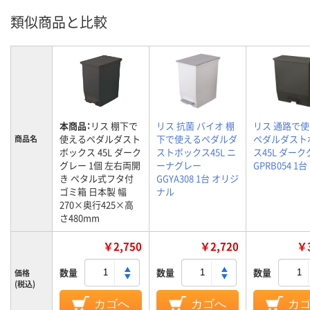
類似商品と比較
本商品：
リス 棚下で
リス 抗菌 バイオ 棚
リス 通路で
使えるペダルダスト
下で使えるペダルダ
ペダルダスト
商品名
ボックス 45L ダーク
ストボックス45L ニ
ス45L ダー
グレー 1個 左右両開
ーナグレー
GPRB054 1台
き ペタル式フタ付
GGYA308 1台 オリジ
ゴミ箱 日本製 幅
ナル
270×奥行425×高
さ480mm
￥2,750
￥2,720
￥3
数量
数量
数量
価格
(税込)
カゴへ
カゴへ
カ