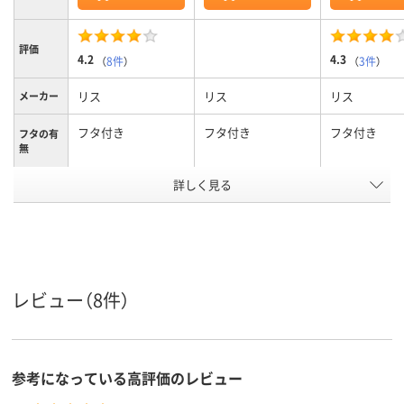
評価
4.2
4.3
（
8件
）
（
3件
）
リス
リス
リス
メーカー
フタ付き
フタ付き
フタ付き
フタの有
無
カラーグ
詳しく見る
グレー系
グレー系
グレー系
ループ
45L
容量
アスクル
商品環境
15
スコア
レビュー（8件）
参考になっている高評価のレビュー