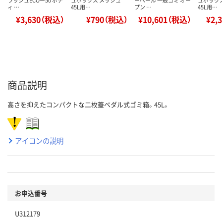
ラッシュECOー50 ボデ
ュボックス メッシュ
ーペール 一般ゴミ オー
ュボック
ィ …
45L用…
プン …
45L用…
¥3,630（税込）
¥790（税込）
¥10,601（税込）
¥2,
商品説明
高さを抑えたコンパクトな二枚蓋ペダル式ゴミ箱。45L。
アイコンの説明
お申込番号
U312179