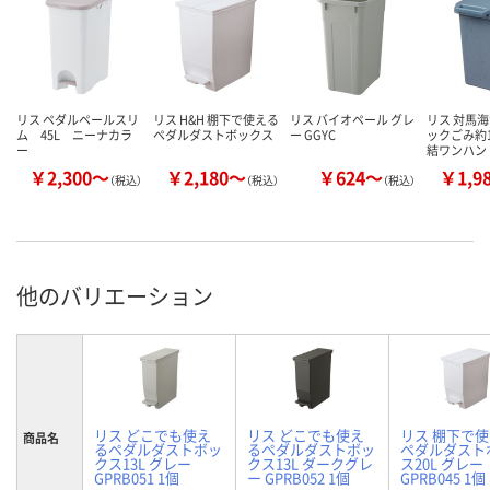
リス ペダルペールスリ
リス H&H 棚下で使える
リス バイオペール グレ
リス 対馬
ム 45L ニーナカラ
ペダルダストボックス
ー GGYC
ックごみ約1
ー
結ワンハン
￥2,300～
￥2,180～
￥624～
￥1,9
（税込）
（税込）
（税込）
他のバリエーション
リス どこでも使え
リス どこでも使え
リス 棚下で
商品名
るペダルダストボッ
るペダルダストボッ
ペダルダスト
クス13L グレー
クス13L ダークグレ
ス20L グレー
GPRB051 1個
ー GPRB052 1個
GPRB045 1個