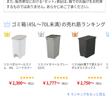
また、販売単位における「セット」表記は、箱でのお届けをお約束
するものではありません。あらかじめご了承ください。
ゴミ箱（45L～70L未満）の売れ筋ランキング
リス ペダルペールスリ
リス バイオペール グレー
リス H&H 棚下で使えるペ
リ
ム 45L ニーナカラー
GGYC
ダルダストボックス
フ
￥2,300～
￥1,777～
￥2,750～
（税込）
（税込）
（税込）
ランキングをもっと見る