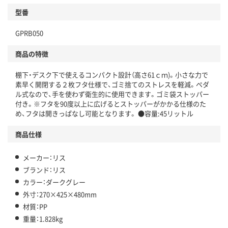
型番
GPRB050
商品の特徴
棚下・デスク下で使えるコンパクト設計（高さ61ｃｍ)。小さな力で
素早く開閉する２枚フタ仕様で、ゴミ捨てのストレスを軽減。ペダ
ル式なので、手を使わず衛生的に使用できます。ゴミ袋ストッパー
付き。※フタを90度以上に広げるとストッパーがかかる仕様のた
め、フタは開きっぱなし可能となります。 ●容量:45リットル
商品仕様
メーカー：リス
ブランド：リス
カラー：ダークグレー
外寸：270×425×480mm
材質：PP
重量：1.828kg