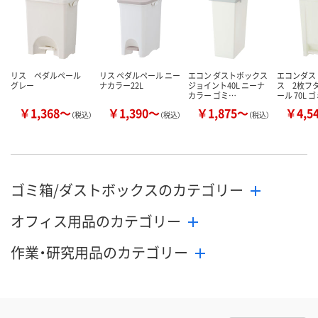
カゴへ
カゴへ
カ
リス ペダルペール
リス ペダルペール ニー
エコン ダストボックス
エコンダス
グレー
ナカラー22L
ジョイント40L ニーナ
ス 2枚フ
カラー ゴミ…
ール 70L 
￥1,368～
￥1,390～
￥1,875～
￥4,5
（税込）
（税込）
（税込）
ゴミ箱/ダストボックスのカテゴリー
オフィス用品のカテゴリー
作業・研究用品のカテゴリー