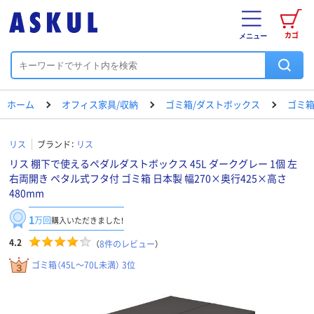
カゴ
メニュー
ホーム
オフィス家具/収納
ゴミ箱/ダストボックス
ゴミ箱（
リス
ブランド：
リス
リス 棚下で使えるペダルダストボックス 45L ダークグレー 1個 左
右両開き ペタル式フタ付 ゴミ箱 日本製 幅270×奥行425×高さ
480mm
1
万回
購入いただきました！
4.2
（
8
件のレビュー
）
ゴミ箱（45L～70L未満） 3位