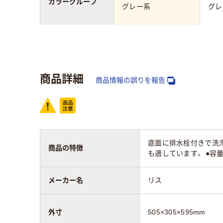
カラーグループ
グレー系
グレ
素材
樹脂（プラスチック）
樹脂
アスクル商品環境
商品詳細
スコア
商品情報の誤りを報告
底面に排水栓付きで洗
商品の特徴
も適しています。 ●容量
メーカー名
リス
外寸
505×305×595mm