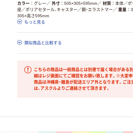
カラー
グレー
／
外寸
505×305×595mm
／
材質
本体／ポ
座／ポリアセタール、キャスター／鋼・エラストマー
／
重量
3
305×高さ595mm
もっと見る
類似商品と比較する
こちらの商品は一般商品とは別便で届く場合がある別
細はレジ画面にてご確認をお願い致します。※大変申
商品は沖縄県・離島が配送エリア外となります。ご注
は、アスクルよりご連絡させて頂きます。