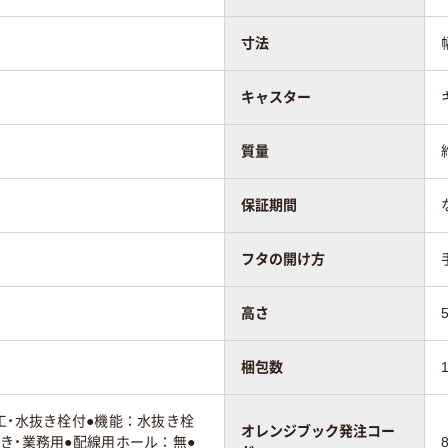
寸法
キャスター
質量
保証期間
フタの開け方
高さ
梱包数
工・水抜き栓付●機能：水抜き栓
オレンジブック発注コー
き・業務用●配線用ホール：無●