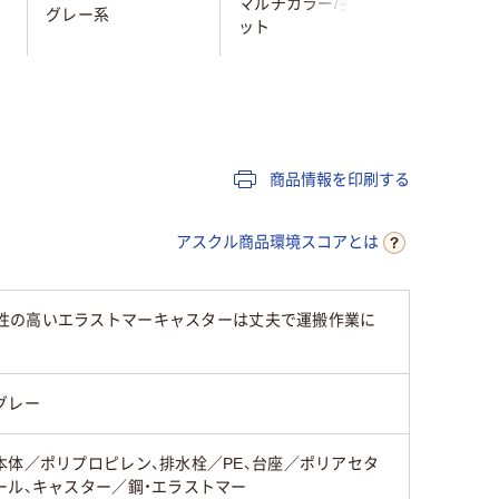
マルチカラー/多色セ
グレー系
ブラウン
ット
樹脂（プラスチック）
35
商品情報を印刷する
アスクル商品環境スコアとは
性の高いエラストマーキャスターは丈夫で運搬作業に
グレー
本体／ポリプロピレン、排水栓／PE、台座／ポリアセタ
ール、キャスター／鋼・エラストマー