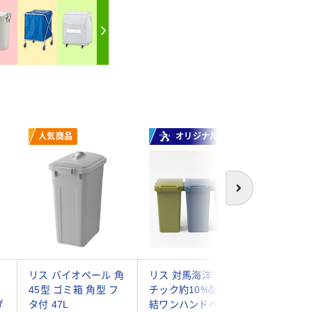
人気商品
オリジナル
人気商
次へ
リス バイオペール 角
リス 対馬海洋プラス
アスベル
45型 ゴミ箱 角型 フ
チック約10%配合 連
ペダルペ
ダ
タ付 47L
結ワンハンドペール
45L ゴ