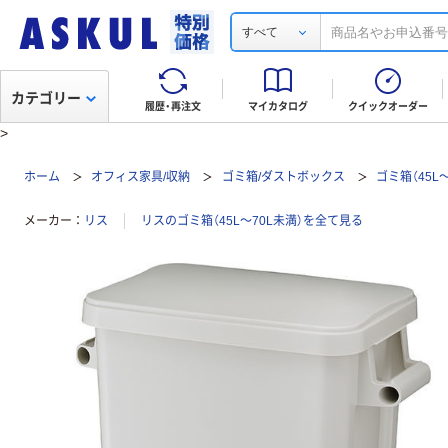
すべて
カテゴリー
履歴・再注文
マイカタログ
クイックオーダー
>
ホーム
オフィス家具/収納
ゴミ箱/ダストボックス
ゴミ箱（45L
メーカー
リス
リスのゴミ箱（45L～70L未満）を全て見る