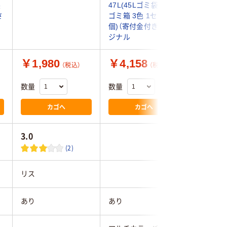
製
47L(45Lゴミ袋対応）
1個 フタ
さ
ゴミ箱 3色 1セット(3
付ダスト
個)（寄付金付き） オリ
本製 幅2
ジナル
428×高さ
￥1,980
￥4,158
￥3,1
（税込）
（税込）
数量
数量
数量
カゴへ
カゴへ
3.0
4.0
(2)
リス
アスベル
あり
あり
あり