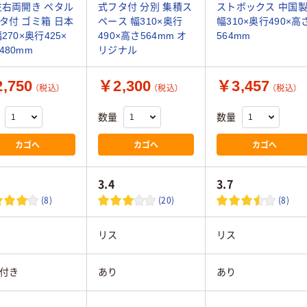
左右両開き ペタル
式フタ付 分別 集積ス
ストボックス 中国
タ付 ゴミ箱 日本
ペース 幅310×奥行
幅310×奥行490×高
270×奥行425×
490×高さ564mm オ
564mm
480mm
リジナル
,750
￥2,300
￥3,457
（税込）
（税込）
（税込）
数量
数量
カゴへ
カゴへ
カゴへ
3.4
3.7
(8)
(20)
(8)
リス
リス
付き
あり
あり