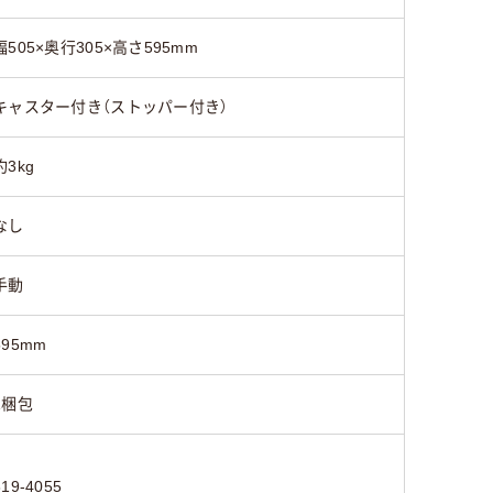
幅505×奥行305×高さ595mm
キャスター付き（ストッパー付き）
約3kg
なし
手動
595mm
1梱包
819-4055