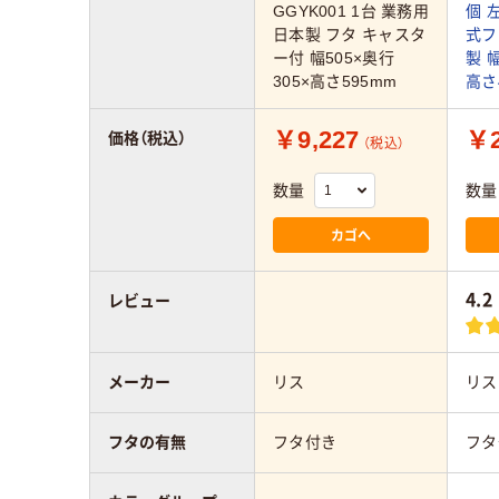
GGYK001 1台 業務用
個 
日本製 フタ キャスタ
式フ
ー付 幅505×奥行
製 幅
305×高さ595mm
高さ
￥9,227
￥2
価格（税込）
（税込）
数量
数量
カゴへ
4.2
レビュー
メーカー
リス
リス
フタの有無
フタ付き
フタ