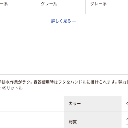
ー系
グレー系
グレー系
詳しく見る
（プラスチック）
樹脂（プラスチック）
樹脂（プラスチック）
15
浄排水作業がラク。容器使用時はフタをハンドルに掛けられます。弾力
:45リットル
カラー
材質