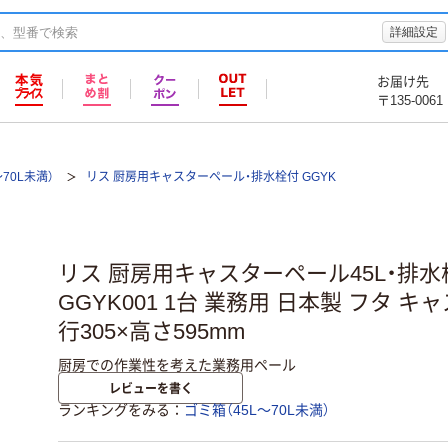
詳細設定
お届け先
〒135-0061
～70L未満）
リス 厨房用キャスターペール・排水栓付 GGYK
リス 厨房用キャスターペール45L・排水栓
GGYK001 1台 業務用 日本製 フタ キ
行305×高さ595mm
厨房での作業性を考えた業務用ペール
レビューを書く
ランキングをみる
ゴミ箱（45L～70L未満）