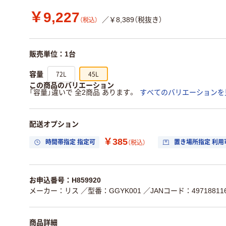
￥9,227
／￥8,389（税抜き）
（税込）
販売単位：1台
72L
45L
容量
この商品のバリエーション
「容量」違いで 全2商品 あります。
すべてのバリエーションを
配送オプション
￥385
時間帯指定 指定可
置き場所指定 利用
（税込）
お申込番号：H859920
メーカー：リス
／型番：GGYK001
／JANコード：497188116
商品詳細