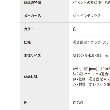
商品の特徴
イベントの時に便利な
メーカー名
ジョインテックス
カラー
白
仕様
巻き固定：ホック（スチ
本体サイズ
幅100×奥410×高3mm
●外寸（縦）[mm]：100
法（縦）[mm]：75●適合
商品仕様
無●仕様：巻き固定＝
ン●材質：オレフィン樹
色
白（Ｗ）