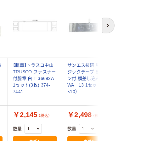
次へ
白
【腕章】トラスコ中山
サンエス技研 腕章 マ
ユニット
TRUSCO ファスナー
ジックテープ 安全ピ
タッチ腕章
付腕章 白 T-36692A
ン付 横差し込み式 白
61 1枚（
1セット(3枚) 374-
WAー13 1セット（1枚
7441
×10）
￥2,145
￥2,498
￥955
（税込）
（税込）
数量
数量
数量