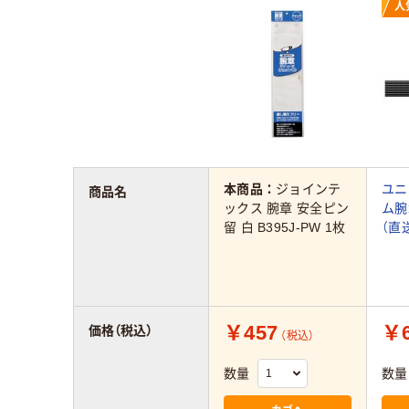
人
本商品：
ジョインテ
ユニ
商品名
ックス 腕章 安全ピン
ム腕章
留 白 B395J-PW 1枚
（直
￥457
￥6
価格（税込）
（税込）
数量
数量