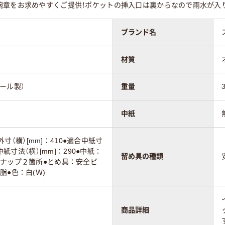
腕章をお求めやすくご提供！ポケットの挿入口は裏からなので雨水が入
ブランド名
材質
ール製）
重量
中紙
●外寸（横）[mm]：410●適合中紙寸
中紙寸法（横）[mm]：290●中紙：
留め具の種類
スナップ２箇所●とめ具：安全ピ
脂●色：白(Ｗ)
商品詳細