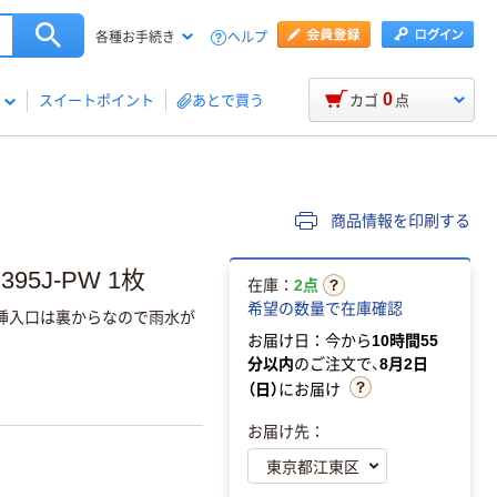
ヘルプ
各種お手続き
0
スイートポイント
あとで買う
カゴ
点
商品情報を印刷する
5J-PW 1枚
在庫：
2点
希望の数量で在庫確認
挿入口は裏からなので雨水が
お届け日：今から
10時間55
分以内
のご注文で、
8月2日
（日）
にお届け
お届け先：