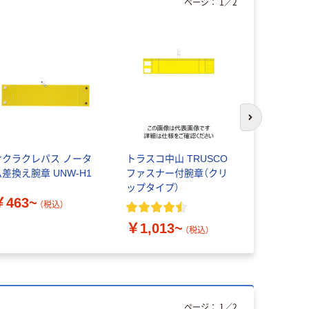
ページ：
1
／
2
次のスライド
サクラクレパス ノータ
トラスコ中山 TRUSCO
ジョインテ
ム差換え腕章 UNW-H1
ファスナー付腕章（クリ
クリップ留 
ップタイプ）
￥463~
￥598~
（税込）
￥1,013~
（税込）
ページ：
1
／
2