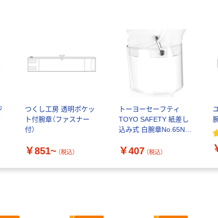
ジ
つくし工房 透明ポケッ
トーヨーセーフティ
付
ト付腕章（ファスナー
TOYO SAFETY 紙差し
付）
込み式 白腕章No.65N
562006 1個
￥851~
￥407
（税込）
（税込）