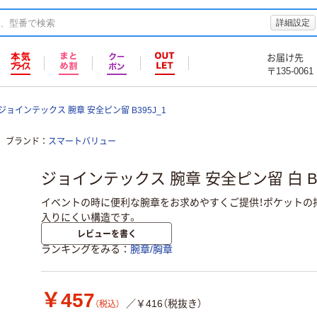
詳細設定
お届け先
〒135-0061
ジョインテックス 腕章 安全ピン留 B395J_1
ブランド
スマートバリュー
ジョインテックス 腕章 安全ピン留 白 B39
イベントの時に便利な腕章をお求めやすくご提供！ポケットの
入りにくい構造です。
レビューを書く
ランキングをみる
腕章/胸章
￥457
／￥416（税抜き）
（税込）