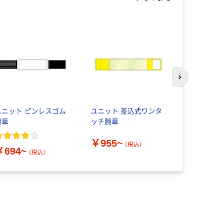
次のスライド
ユニット ピンレスゴム
ユニット 差込式ワンタ
三鬼化成 
腕章
ッチ腕章
プ WK-700
￥955~
￥802
（税込）
（
￥694~
（税込）