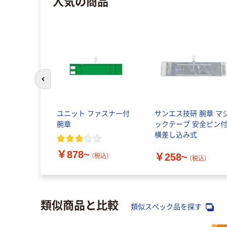
人気の商品
前のスライドへ
ユニット ファスナー付
サンエス技研 腕章 マ
腕章
ックテープ 安全ピン
横差し込み式
￥878~
￥258~
（税込）
（税込）
類似商品と比較
類似スペック品を探す