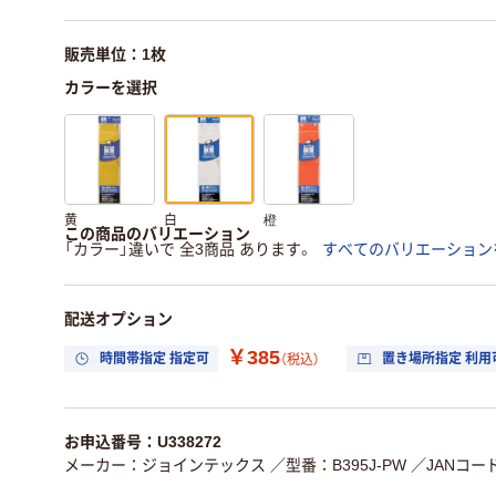
販売単位：1枚
カラーを選択
黄
白
橙
この商品のバリエーション
「カラー」違いで 全3商品 あります。
すべてのバリエーション
配送オプション
￥385
時間帯指定 指定可
置き場所指定 利用
（税込）
お申込番号：U338272
メーカー：ジョインテックス
／型番：B395J-PW
／JANコード：