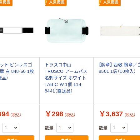
気商品
人気商品
人気商品
ット ピンレスゴ
トラスコ中山
【腕章】 西敬 腕章／
 白 848-50 1枚
TRUSCO アームパス
8501 1袋（10枚入）
送品）
名刺サイズ ホワイト
TAB-C-W 1個 114-
8441（直送品）
94
￥298
￥3,637
（税込）
（税込）
（税込）
数量
数量