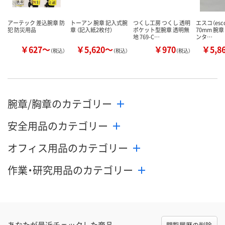
アーテック 差込腕章 防
トーアン 腕章 記入式腕
つくし工房 つくし 透明
エスコ（esco
犯 防災用品
章 （記入紙2枚付）
ポケット型腕章 透明無
70mm 腕
地 769-C…
ンタ…
￥627～
￥5,620～
￥970
￥5,8
（税込）
（税込）
（税込）
腕章/胸章のカテゴリー
安全用品のカテゴリー
オフィス用品のカテゴリー
作業・研究用品のカテゴリー
あなたが最近チェックした商品
閲覧履歴の削除