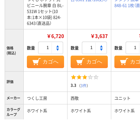
ビニール腕章 白 BL-
848-61 1枚（
531W 1セット(10
本:1本×10袋) 824-
6343（直送品）
￥6,720
￥3,637
数量
数量
数量
価格
(税込)
カゴへ
カゴへ
カ
評価
3.3
（
3件
）
つくし工房
西敬
ユニット
メーカー
カラーグ
ホワイト系
ホワイト系
ホワイト系
ループ
腕章
腕章
腕章
種類