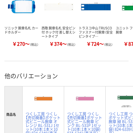
ソニック 腕章名札 カー
西敬 腕章名札 安全ピン
トラスコ中山 TRUSCO
ユニット 
ドホルダー
付 ホック付 差し替えシ
ファスナー付腕章（安全
腕章
ートタイプ
ピンタイプ…
￥270～
￥374～
￥724～
￥8
（税込）
（税込）
（税込）
他のバリエーション
つくし工房 つくし
つくし工房 つくし
つくし工房 
商品名
【売切廃番】ポケット
【売切廃番】ポケット
ポケット式ビ
式ビニール腕章 オ
式ビニール腕章 ピ
腕章 緑 BL-53
レンジ BL-531J 1セ
ンク BL-531P 1セッ
ット(10本:1本
ット(10本:1本×10
ト(10本:1本×10袋)
袋) 824-633
袋) 824-6340（直送
824-6341（直送品）
品）