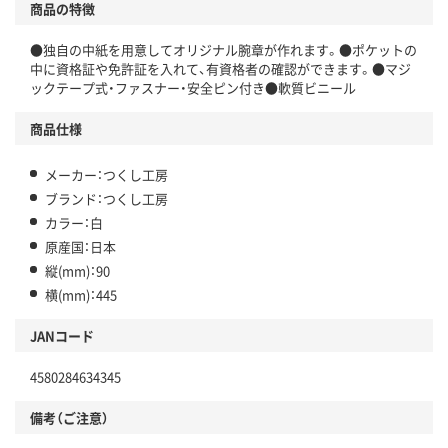
商品の特徴
●独自の中紙を用意してオリジナル腕章が作れます。●ポケットの
中に資格証や免許証を入れて、有資格者の確認ができます。●マジ
ックテープ式・ファスナー・安全ピン付き●軟質ビニール
商品仕様
メーカー：つくし工房
ブランド：つくし工房
カラー：白
原産国：日本
縦(mm)：90
横(mm)：445
JANコード
4580284634345
備考（ご注意）