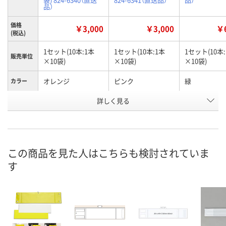
品）
価格
￥3,000
￥3,000
￥6
(税込)
1セット(10本:1本
1セット(10本:1本
1セット(10本
販売単位
×10袋)
×10袋)
×10袋)
オレンジ
ピンク
緑
カラー
お申込番
詳しく見る
AW61568
AW52279
AW61514
号
直送品
在庫
8月26日（水）
お届け日
この商品を見た人はこちらも検討されていま
す
数量
在庫切れです
在庫切れです
（次回入荷日未定）
（次回入荷日未定）
カ