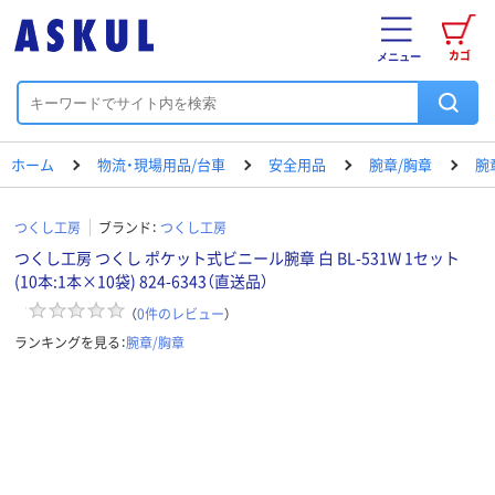
カゴ
メニュー
ホーム
物流・現場用品/台車
安全用品
腕章/胸章
腕
つくし工房
ブランド：
つくし工房
つくし工房 つくし ポケット式ビニール腕章 白 BL-531W 1セット
(10本:1本×10袋) 824-6343（直送品）
（
0
件のレビュー
）
ランキングを見る：
腕章/胸章