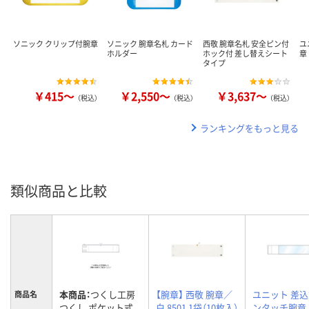
ソニック クリップ付腕章
ソニック 腕章名札 カード
西敬 腕章名札 安全ピン付
ユ
ホルダー
ホック付 差し替えシート
章
タイプ
￥415～
￥2,550～
￥3,637～
（税込）
（税込）
（税込）
ランキングをもっと見る
類似商品と比較
本商品：
つくし工房
【腕章】 西敬 腕章／
ユニット 差
商品名
つくし ポケット式
白 8501 1袋（10枚入）
ンタッチ腕章