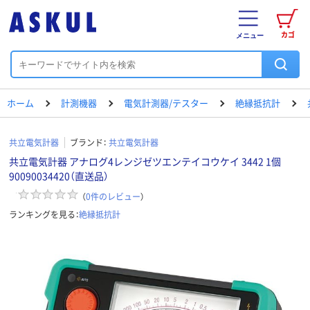
カゴ
メニュー
ホーム
計測機器
電気計測器/テスター
絶縁抵抗計
共立電気計器
ブランド：
共立電気計器
共立電気計器 アナログ4レンジゼツエンテイコウケイ 3442 1個
90090034420（直送品）
（
0
件のレビュー
）
ランキングを見る：
絶縁抵抗計