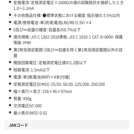
定格電流：定格測定電圧×1000Ωの値の試験抵抗を接続したとき
1.0～1.2mA
その他商品仕様：●標準状態における確度：指示値の±5%以内
電源/使用電池：単3形乾電池LR6/R6（1.5V）×4
0及び∞目盛の確度：目盛長の0.7%以下
適合規格：JIS C 1302：2018準拠、JIS C 1010-1 CAT III 600V、保護
等級：IP40
第2有効測定範囲：0及び∞目盛を除く第1有効測定範囲以外の目
盛
開放回路電圧：定格測定電圧値の1.2倍以下
短絡電流：1.5mA以下
電源：単3乾電池(R6P)×4本(付属)
定格測定電圧(V/MΩ)：25/20、50/20、125/200、250/200
幅×奥行×高さ：156×46×97mm
質量：430g
交流電圧(V)：600
最小表示(MΩ)：0.02
JANコード