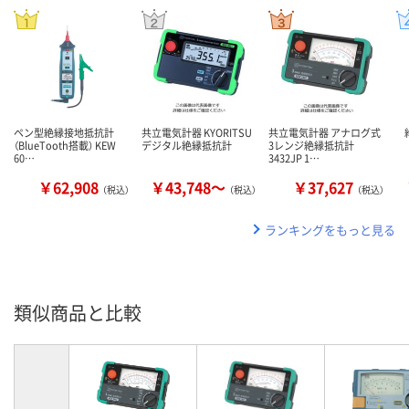
ペン型絶縁接地抵抗計
共立電気計器 KYORITSU
共立電気計器 アナログ式
（BlueTooth搭載） KEW
デジタル絶縁抵抗計
3レンジ絶縁抵抗計
60…
3432JP 1…
￥62,908
￥43,748～
￥37,627
（税込）
（税込）
（税込）
ランキングをもっと見る
類似商品と比較