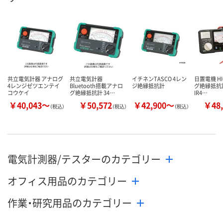
共立電気計器 アナログ
共立電気計器
イチネンTASCO 4レン
日置電機 HI
4レンジゼツエンテイ
Bluetooth搭載アナロ
ジ絶縁抵抗計
グ絶縁抵抗計
コウケイ
グ絶縁抵抗計 34…
IR4…
￥40,043～
￥50,572
￥42,900～
￥48,
（税込）
（税込）
（税込）
電気計測器/テスターのカテゴリー
オフィス用品のカテゴリー
作業・研究用品のカテゴリー