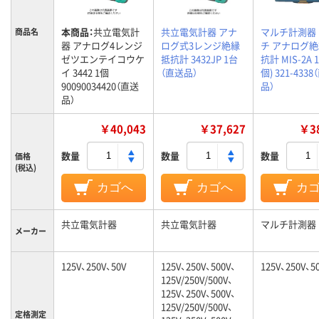
本商品：
共立電気計
共立電気計器 アナ
マルチ計測器
商品名
器 アナログ4レンジ
ログ式3レンジ絶縁
チ アナログ
ゼツエンテイコウケ
抵抗計 3432JP 1台
抗計 MIS-2A 
イ 3442 1個
（直送品）
個) 321-433
90090034420（直送
品）
品）
￥40,043
￥37,627
￥38
数量
数量
数量
価格
(税込)
カゴへ
カゴへ
カ
共立電気計器
共立電気計器
マルチ計測器
メーカー
125V、250V、50V
125V、250V、500V、
125V、250V、5
125V/250V/500V、
125V、250V、500V、
125V/250V/500V、
定格測定