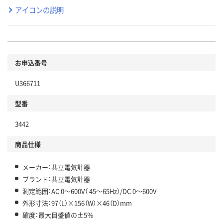
アイコンの説明
お申込番号
U366711
型番
3442
商品仕様
メーカー：共立電気計器
ブランド：共立電気計器
測定範囲：AC 0～600V（ 45～65Hz）/DC 0～600V
外形寸法：97（L）×156（W）×46（D）mm
確度：最大目盛値の±5％