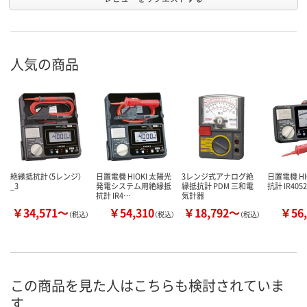
人気の商品
絶縁抵抗計（5レンジ）
日置電機 HIOKI 太陽光
3レンジ式アナログ絶
日置電機 HI
_3
発電システム用絶縁抵
縁抵抗計 PDM 三和電
抗計 IR405
抗計 IR4…
気計器
￥34,571～
￥54,310
￥18,792～
￥56,
（税込）
（税込）
（税込）
この商品を見た人はこちらも検討されていま
す