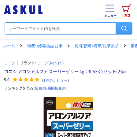
カゴ
メニュー
ホーム
物流・現場用品/台車
潤滑/接着/補修/化学製品
接
コニシ
ブランド：
コニシ（Konishi）
コニシ アロンアルフア スーパーゼリー 4g #30533 1セット(2個)
5.0
（
1
件のレビュー
）
ランキングを見る：
接着剤/瞬間接着剤