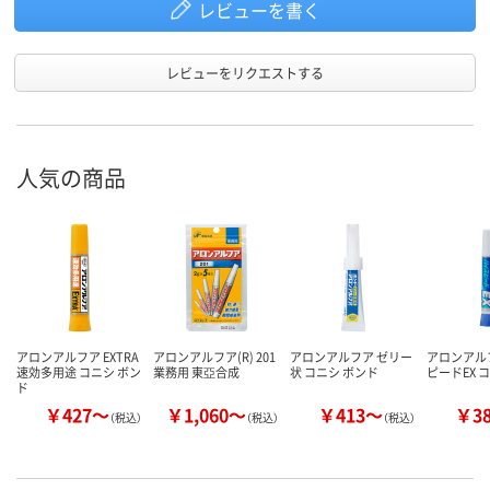
レビューを書く
レビューをリクエストする
人気の商品
アロンアルフア EXTRA
アロンアルフア(R) 201
アロンアルフア ゼリー
アロンアル
速効多用途 コニシ ボン
業務用 東亞合成
状 コニシ ボンド
ピードEX 
ド
￥427～
￥1,060～
￥413～
￥3
（税込）
（税込）
（税込）