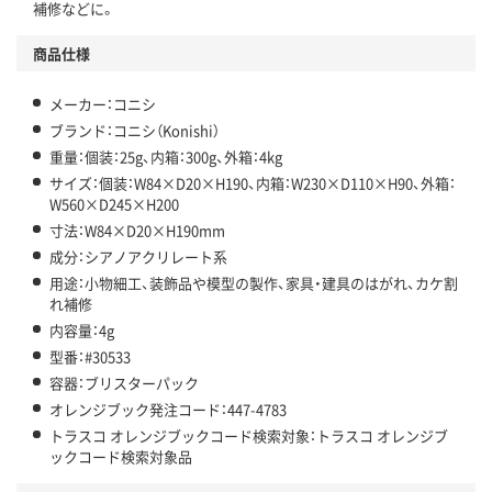
補修などに。
商品仕様
メーカー：コニシ
ブランド：コニシ（Konishi）
重量：個装：25g、内箱：300g、外箱：4kg
サイズ：個装：W84×D20×H190、内箱：W230×D110×H90、外箱：
W560×D245×H200
寸法：W84×D20×H190mm
成分：シアノアクリレート系
用途：小物細工、装飾品や模型の製作、家具・建具のはがれ、カケ割
れ補修
内容量：4g
型番：#30533
容器：ブリスターパック
オレンジブック発注コード：447-4783
トラスコ オレンジブックコード検索対象：トラスコ オレンジブ
ックコード検索対象品