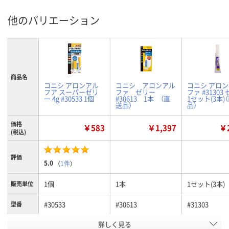
他のバリエーション
商品名
コニシ アロンアル
コニシ アロンアル
コニシ アロ
フア スーパーゼリ
ファ ゼリー
ファ #31303
ー 4g #30533 1個
#30613 1本 （直
1セット(3本)
送品）
品）
価格
￥583
￥1,397
￥2
(税込)
評価
5.0
（
1件
）
1個
1本
1セット(3本)
販売単位
#30533
#30613
#31303
型番
お申込番
詳しく見る
NX99229
N854293
N862267