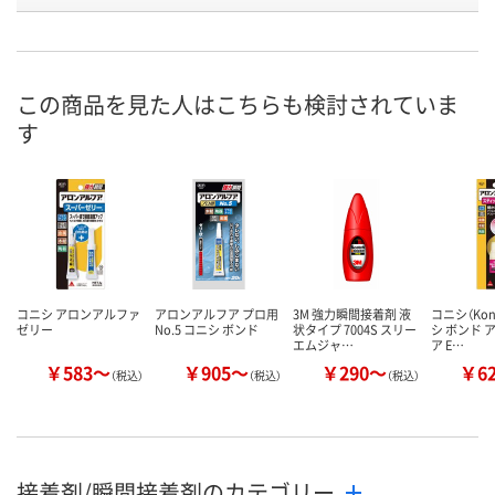
号
入荷待ち
あり
あり
在庫
ご注文後、お届けに
この商品を見た人はこちらも検討されていま
ついてご連絡いたし
8月26日（水）まで
8月25日（火）
お届け日
す
ます
数量
数量
数量
カゴへ
カゴへ
カ
コニシ アロンアルファ
アロンアルフア プロ用
3M 強力瞬間接着剤 液
コニシ（Koni
ゼリー
No.5 コニシ ボンド
状タイプ 7004S スリー
シ ボンド 
エムジャ…
ア E…
￥583～
￥905～
￥290～
￥6
（税込）
（税込）
（税込）
接着剤/瞬間接着剤のカテゴリー