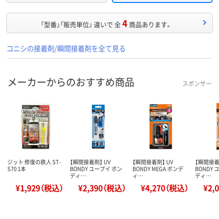
4
「型番」「販売単位」 違いで 全
商品あります。
コニシの接着剤/瞬間接着剤を全て見る
メーカーからのおすすめ商品
スポンサー
ジット 修復の鉄人 ST-
【瞬間接着剤】 UV
【瞬間接着剤】 UV
【瞬間接着
S70 1本
BONDY ユーブイ ボン
BONDY MEGA ボンデ
BONDY
ディ…
ィ…
ディ…
¥1,929（税込）
¥2,390（税込）
¥4,270（税込）
¥2,