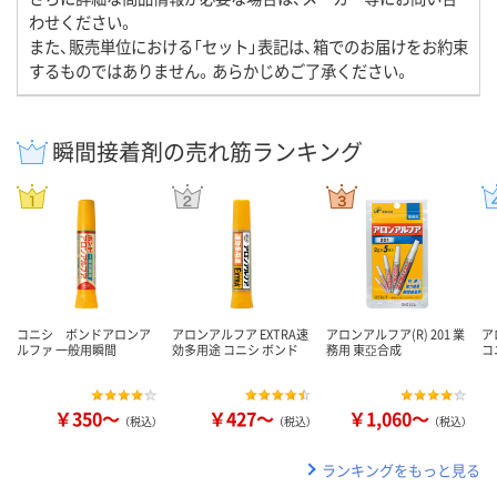
わせください。
また、販売単位における「セット」表記は、箱でのお届けをお約束
するものではありません。あらかじめご了承ください。
瞬間接着剤の売れ筋ランキング
コニシ ボンドアロンア
アロンアルフア EXTRA速
アロンアルフア(R) 201 業
ア
ルファ 一般用瞬間
効多用途 コニシ ボンド
務用 東亞合成
コ
￥350～
￥427～
￥1,060～
（税込）
（税込）
（税込）
ランキングをもっと見る