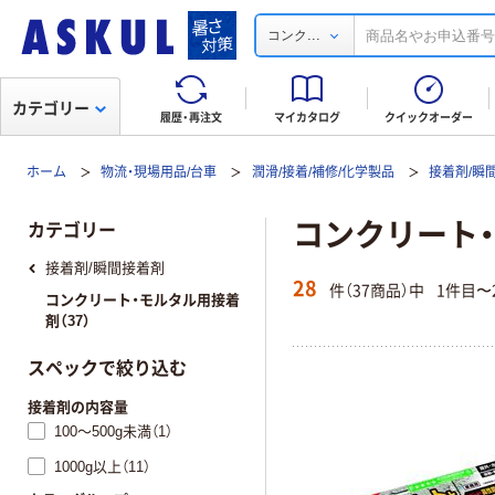
...
コンク
カテゴリー
履歴・再注文
マイカタログ
クイックオーダー
ホーム
物流・現場用品/台車
潤滑/接着/補修/化学製品
接着剤/瞬
コンクリート
カテゴリー
接着剤/瞬間接着剤
28
件（37商品）中
1件目〜
コンクリート・モルタル用接着
剤（37）
スペックで絞り込む
接着剤の内容量
100～500g未満（1）
1000g以上（11）