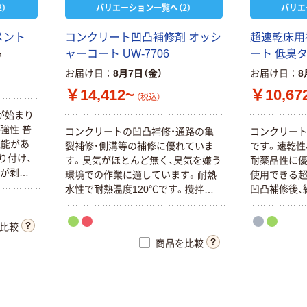
）
バリエーション一覧へ（2）
バリエ
メント
コンクリート凹凸補修剤 オッシ
超速乾床用
ャーコート UW-7706
ート 低臭
で
お届け日
8月7日（金）
お届け日
8
￥14,412~
￥10,67
（税込）
が始まり
強性 普
コンクリートの凹凸補修・通路の亀
コンクリート
性能があ
裂補修・側溝等の補修に優れていま
です。速乾性
り付け、
す。臭気がほとんど無く、臭気を嫌う
耐薬品性に優
どが剥が
環境での作業に適しています。耐熱
使用できる超
ンクリー
水性で耐熱温度120℃です。攪拌機、
凹凸補修後、
緊急時の
計量器が不要で作業性に優れていま
トの運行が可
す。凹凸処理（アンカーボルト処理跡
脂を特殊骨
比較
など）・亀裂の補修。
使用できます
商品を比較
品工場に適し