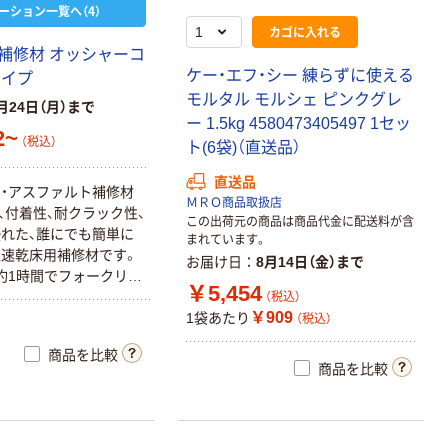
ーション一覧へ（4）
カゴに入れる
補修材 オッシャーコ
ケー・エフ・シー 練らずに使える
タイプ
モルタル モルシェ ピンクグレ
月24日（月）まで
ー 1.5kg 4580473405497 1セッ
2~
（税込）
ト(6袋)（直送品）
直送品
・アスファルト補修材
ＭＲＯ商品取扱店
、付着性、耐クラック性、
この出荷元の商品は商品代金に配送料が含
れた、誰にでも簡単に
まれています。
速乾床用補修材です。
お届け日
8月14日（金）まで
約1時間でフォークリフ
￥5,454
能です。（気温20℃） 樹
（税込）
￥909
材と混ぜるだけですぐに
1袋あたり
（税込）
。（かくはん機不要） 食
商品を比較
ています。モルタル状
商品を比較