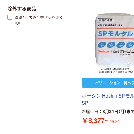
除外する商品
直送品、お取り寄せ品を除く
（0）
バリエーション一覧へ（2
ホーシン Hoshin SPモ
SP
お届け日
8月24日（月）ま
￥8,377~
（税込）