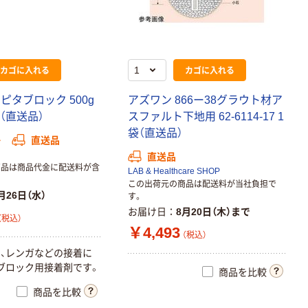
カゴに入れる
カゴに入れる
ピタブロック 500g
アズワン 866ー38グラウト材ア
1個（直送品）
スファルト下地用 62-6114-17 1
袋（直送品）
か
直送品
直送品
商品は商品代金に配送料が含
LAB & Healthcare SHOP
この出荷元の商品は配送料が当社負担で
月26日（水）
す。
お届け日
8月20日（木）まで
（税込）
￥4,493
（税込）
、レンガなどの接着に
ブロック用接着剤です。
商品を比較
商品を比較