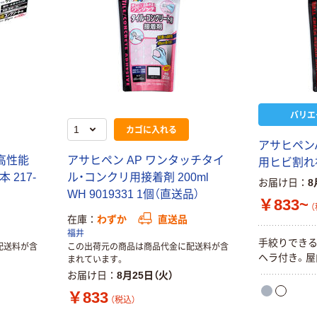
バリエ
カゴに入れる
アサヒペン
 高性能
アサヒペン AP ワンタッチタイ
用ヒビ割れ
 217-
ル・コンクリ用接着剤 200ml
お届け日
8
WH 9019331 1個（直送品）
￥833~
（
在庫
わずか
直送品
福井
手絞りできる
配送料が含
この出荷元の商品は商品代金に配送料が含
ヘラ付き。屋
まれています。
お届け日
8月25日（火）
￥833
（税込）