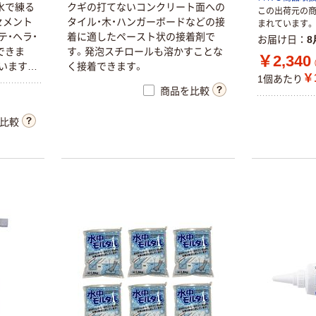
水で練る
クギの打てないコンクリート面への
この出荷元の
セメント
タイル・木・ハンガーボードなどの接
まれています。
テ・ヘラ・
着に適したペースト状の接着剤で
お届け日
8
できま
す。発泡スチロールも溶かすことな
￥2,340
います。
く接着できます。
￥1
1個あたり
ラ・カッ
商品を比較
す 単位
比較