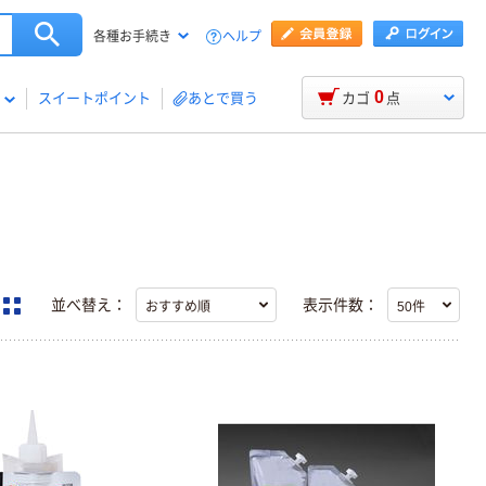
ヘルプ
各種お手続き
0
スイートポイント
あとで買う
カゴ
点
並べ替え：
表示件数：