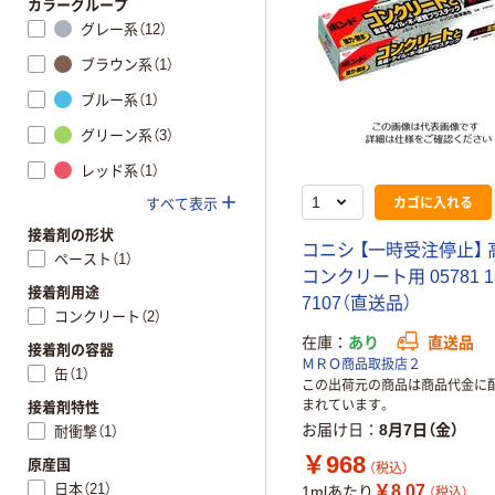
カラーグループ
グレー系（12）
ブラウン系（1）
ブルー系（1）
グリーン系（3）
レッド系（1）
カゴに入れる
すべて表示
接着剤の形状
コニシ 【一時受注停止】
ペースト（1）
コンクリート用 05781 1本
接着剤用途
7107（直送品）
コンクリート（2）
在庫
あり
直送品
接着剤の容器
ＭＲＯ商品取扱店２
缶（1）
この出荷元の商品は商品代金に
まれています。
接着剤特性
お届け日
8月7日（金）
耐衝撃（1）
￥968
原産国
（税込）
日本（21）
￥8.07
1mlあたり
（税込）