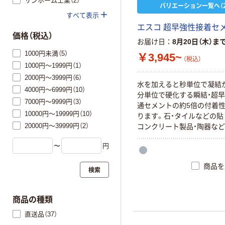
サンホーム工業（2）
バリエーション一覧へ（2
すべて表示
エスコ 超早強性接着セ
価格（税込）
お届け日
8月20日（木）ま
1000円未満（5）
￥3,945~
（税込）
1000円～1999円（1）
2000円～3999円（6）
水を加えると秒単位で凝結
4000円～6999円（10）
分単位で硬化する瞬結・超早
7000円～9999円（3）
通セメントの約5倍の付着
10000円～19999円（10）
ります。石・タイルなどの貼
20000円～39999円（2）
コンクリート製品・陶器な
れた時の接着や金具類をコ
〜
円
トへ固定する場合、その他
接着や補修に便利です。
商品を
検索
商品の種類
直送品（37）