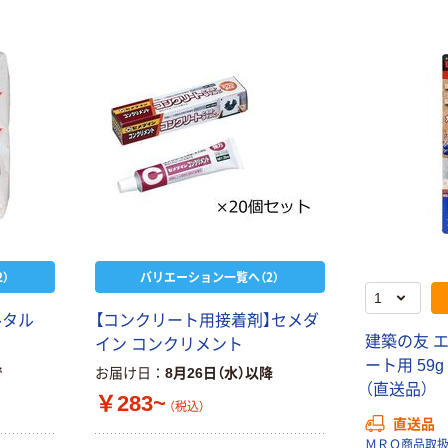
）
バリエーション一覧へ（2）
ルタル
【コンクリート用接着剤】セメダ
建築の友 
イン コンクリメント
ート用 59g 
で
お届け日
8月26日（水）以降
（直送品）
￥283~
（税込）
直送品
ＭＲＯ商品取