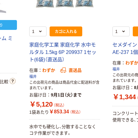
）
カゴに入れる
ム ミ
家庭化学工業 家庭化学 水中モ
セメダイン 
ルタル 1.5kg 6P 209937 1セッ
AE-237 
ト(6袋)（直送品）
在庫
わず
福井
在庫
わずか
直送品
この出荷元の
福井
まれています。
比較
この出荷元の商品は商品代金に配送料が含
お届け日
8
まれています。
お届け日
9月1日（火）まで
￥1,344
￥5,120
（税込）
￥853.34
1袋あたり
（税込）
コンクリート
使用できる、
水中でも硬化し、分散することなく
コテ作業ができます。