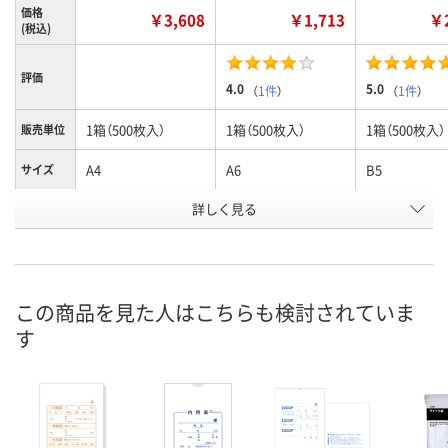
価格
￥3,608
￥1,713
￥2
(税込)
評価
4.0
5.0
（
1件
）
（
1件
）
1箱（500枚入）
1箱（500枚入）
1箱（500枚入）
販売単位
A4
A6
B5
サイズ
お申込番
詳しく見る
U441535
U441532
U441534
号
あり
あり
2点
在庫
8月11日（火）
8月11日（火）
8月11日（火）
お届け日
この商品を見た人はこちらも検討されていま
す
数量
数量
数量
カゴへ
カゴへ
カ