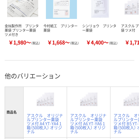
金鵄製作所 プリンタ
今村紙工 プリンター
シンリョウ プリンタ
アスクル 
薬袋 プリンター薬袋
薬袋
ー薬袋
袋 ツメ付
ツメ付き
￥1,980～
￥1,668～
￥4,400～
￥1,7
（税込）
（税込）
（税込）
他のバリエーション
商品名
アスクル オリジナ
アスクル オリジナ
アスクル オ
ルプリンター薬袋
ルプリンター薬袋
ルプリンター
ツメ付 A4 YT-YA4 1
ツメ付 A6 YT-YA6 1
ツメ付 B5 YT-
箱（500枚入） オリジ
箱（500枚入） オリジ
箱（500枚入）
ナル
ナル
ナル