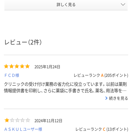
詳しく見る
紙
紙
袋の材質
A5
A5
サイズ
アスクル商
80
品環境スコ
ア
レビュー（2件）
2025年1月24日
ＦＣＤ様
レビューランク
A
(205ポイント)
クリニックの受け付け業務の省力化に役立っています。以前は薬剤
情報提供書を印刷し、さらに薬袋に手書きで氏名、薬名、用法等を記
入していましたが、そのような面倒がなくなりました。
続きを見る
2024年11月12日
ＡＳＫＵＬユーザー様
レビューランク
C
(13ポイント)