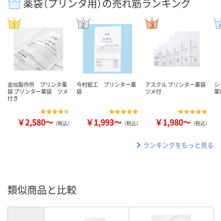
薬袋（プリンタ用）の売れ筋ランキング
金鵄製作所 プリンタ薬
今村紙工 プリンター薬
アスクル プリンター薬袋
シ
袋 プリンター薬袋 ツメ
袋
ツメ付
薬
付き
￥2,580～
￥1,993～
￥1,980～
（税込）
（税込）
（税込）
ランキングをもっと見る
類似商品と比較