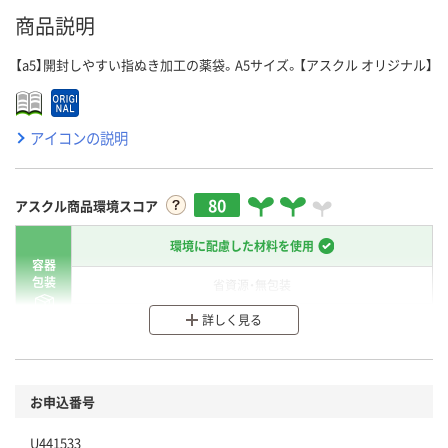
商品説明
【a5】開封しやすい指ぬき加工の薬袋。A5サイズ。【アスクル オリジナル】
アイコンの説明
80
アスクル商品環境スコア
環境に配慮した材料を使用
容器
包装
省資源・無包装
詳しく見る
分別・リサイクルしやすい設計
環境に配慮した材料を使用
商品
お申込番号
本体
省資源・省エネ・節水
U441533