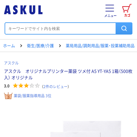
カゴ
メニュー
ホーム
衛生/医療/介護
薬局用品/調剤用品/服薬・投薬補助用品
アスクル
アスクル オリジナルプリンター薬袋 ツメ付 A5 YT-YA5 1箱（500枚
入） オリジナル
3.0
（
2
件のレビュー
）
薬袋/服薬指導用品 3位