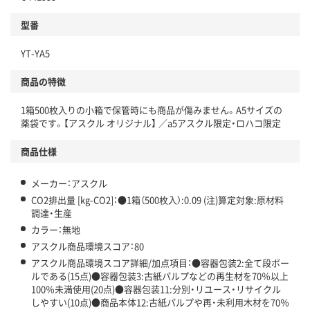
分別・リサイクルしやすい設計
型番
独自の回収スキームがある
YT-YA5
仕組
アスクルで資源循環している
商品の特徴
温室効果ガスなどの削減
1箱500枚入りの小箱で保管時にも商品が傷みません。A5サイズの
薬袋です。【アスクル オリジナル】 ／a5アスクル限定・ロハコ限定
この商品の環境配慮ポイントです。下記商品詳細「
アスクル商品環境スコア詳細／加点項目
」で確認できます。
商品仕様
メーカー：アスクル
CO2排出量 [kg-CO2]：●1箱（500枚入）:0.09 (注)算定対象:原材料
調達・生産
カラー：無地
アスクル商品環境スコア：80
アスクル商品環境スコア詳細/加点項目：●容器包装2:全て段ボー
ルである(15点)●容器包装3:古紙パルプなどの再生材を70％以上
100％未満使用(20点)●容器包装11:分別・リユース・リサイクル
しやすい(10点)●商品本体12:古紙パルプや再・未利用木材を70％