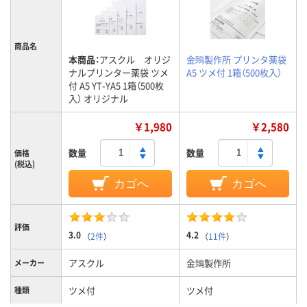
商品名
本商品：
アスクル オリジ
金鵄製作所 プリンタ薬袋
ナルプリンター薬袋 ツメ
A5 ツメ付 1箱（500枚入）
付 A5 YT-YA5 1箱（500枚
入） オリジナル
￥1,980
￥2,580
数量
数量
価格
(税込)
カゴへ
カゴへ
評価
3.0
4.2
（
2件
）
（
11件
）
アスクル
金鵄製作所
メーカー
ツメ付
ツメ付
種類