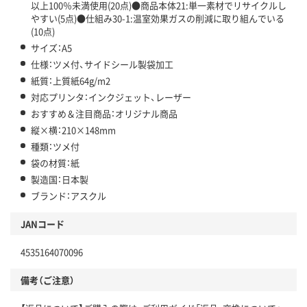
以上100％未満使用(20点)●商品本体21:単一素材でリサイクルし
やすい(5点)●仕組み30-1:温室効果ガスの削減に取り組んでいる
(10点)
サイズ：A5
仕様：ツメ付、サイドシール製袋加工
紙質：上質紙64g/m2
対応プリンタ：インクジェット、レーザー
おすすめ＆注目商品：オリジナル商品
縦×横：210×148mm
種類：ツメ付
袋の材質：紙
製造国：日本製
ブランド：アスクル
JANコード
4535164070096
備考（ご注意）