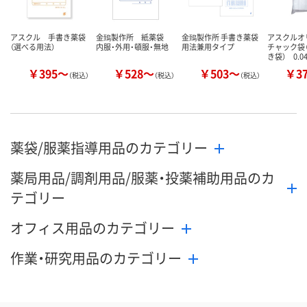
アスクル 手書き薬袋
金鵄製作所 紙薬袋
金鵄製作所 手書き薬袋
アスクル
（選べる用法）
内服・外用・頓服・無地
用法兼用タイプ
チャック袋
き袋） 0.0
￥395～
￥528～
￥503～
￥3
（税込）
（税込）
（税込）
薬袋/服薬指導用品のカテゴリー
薬局用品/調剤用品/服薬・投薬補助用品のカ
テゴリー
オフィス用品のカテゴリー
作業・研究用品のカテゴリー