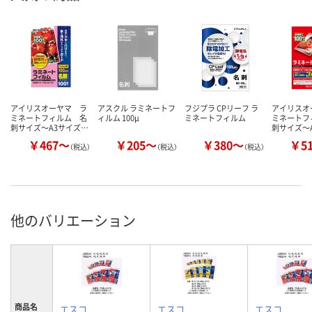
アイリスオーヤマ ラ
アスクル ラミネートフ
フジプラ CPリーフ ラ
アイリスオ
ミネートフィルム 名
ィルム 100μ
ミネートフィルム
ミネートフ
刺サイズ～A3サイズ…
刺サイズ～
￥467～
￥205～
￥380～
￥5
（税込）
（税込）
（税込）
他のバリエーション
商品名
エスコ
エスコ
エスコ