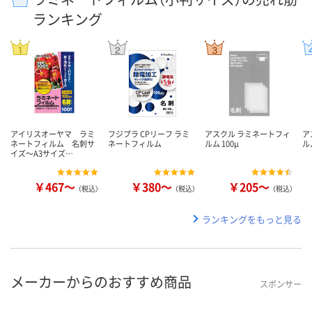
ランキング
アイリスオーヤマ ラミ
フジプラ CPリーフ ラミ
アスクル ラミネートフィ
ア
ネートフィルム 名刺サ
ネートフィルム
ルム 100μ
ル
イズ～A3サイズ…
￥467～
￥380～
￥205～
（税込）
（税込）
（税込）
ランキングをもっと見る
メーカーからのおすすめ商品
スポンサー