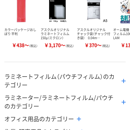
カラーパッケージおし
アスクルオリジナル
アスクルオリジナル
オーム電機
ぼり 平判
ラミネートフィルム
チャック袋（チャック付
フィルム10
150μ（ミクロン）
き袋） 0.04m…
LAM
￥438～
￥3,170～
￥370～
￥1
（税込）
（税込）
（税込）
ラミネートフィルム（パウチフィルム）のカ
テゴリー
ラミネーター/ラミネートフィルム/パウチ
のカテゴリー
オフィス用品のカテゴリー