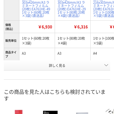
303x426mm/A3 ラ
303x426mm/A3 ラ
216x303mm/
ミネートフィルム
ミネートフィルム
ミネートフィ
(20枚) EA761HE-49
(20枚) EA761HE-29
(20枚) EA761
1セット(60枚:20枚
1セット(80枚:20枚
1セット(100枚
×3袋)（直送品）
×4袋)（直送品）
×5袋)（直送品
価格
￥6,930
￥6,316
￥6
(税込)
1セット(60枚:20枚
1セット(80枚:20枚
1セット(100枚
販売単位
×3袋)
×4袋)
×5袋)
商品タイ
A3
A3
A4
プ
お申込番
詳しく見る
HP11410
HP11408
HP11405
号
わずか
わずか
わずか
在庫
8月24日（月）まで
8月24日（月）まで
8月24日（月）
お届け日
この商品を見た人はこちらも検討されていま
す
数量
数量
数量
カゴへ
カゴへ
カ