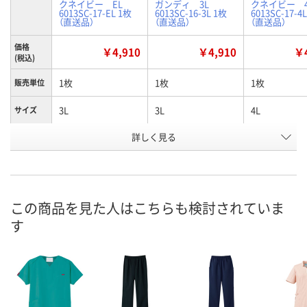
クネイビー EL
ガンディ 3L
クネイビー 4
6013SC-17-EL 1枚
6013SC-16-3L 1枚
6013SC-17-4
（直送品）
（直送品）
（直送品）
価格
￥4,910
￥4,910
￥4
(税込)
1枚
1枚
1枚
販売単位
3L
3L
4L
サイズ
詳しく見る
ダークネイビー
バーガンディ
ダークネイビ
カラー
お申込番
N393342
N982039
N393343
号
直送品
直送品
直送品
在庫
この商品を見た人はこちらも検討されていま
す
8月25日（火）まで
8月25日（火）まで
8月25日（火）
お届け日
数量
数量
数量
カゴへ
カゴへ
カ