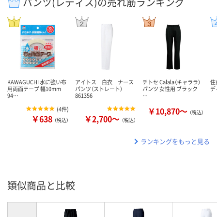
パンツ(レディス)の売れ筋ランキング
KAWAGUCHI 水に強い布
アイトス 白衣 ナース
チトセ Calala（キャララ）
住
用両面テープ 幅10mm
パンツ（ストレート）
パンツ 女性用 ブラック
デ
94…
861356
…
(
4件
)
￥10,870～
（税込）
￥638
￥2,700～
（税込）
（税込）
ランキングをもっと見る
類似商品と比較