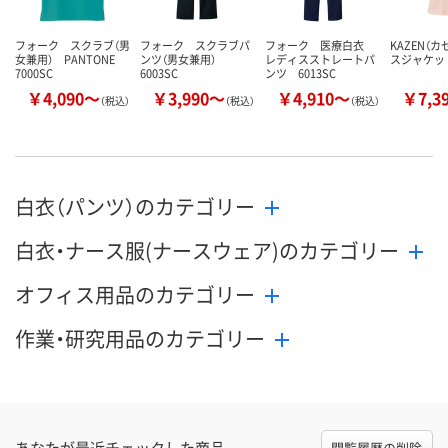
フォーク スクラブ（男
フォーク スクラブパ
フォーク 医療白衣
KAZEN（カ
女兼用） PANTONE
ンツ（男女兼用）
レディスストレートパ
スジャケット
7000SC
6003SC
ンツ 6013SC
￥4,090～
￥3,990～
￥4,910～
￥7,3
（税込）
（税込）
（税込）
白衣（パンツ）のカテゴリー
白衣・ナース服(ナースウェア)のカテゴリー
オフィス用品のカテゴリー
作業・研究用品のカテゴリー
あなたが最近チェックした商品
閲覧履歴の削除