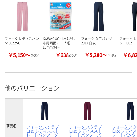
フォーク レディスパン
KAWAGUCHI 水に強い
フォーク 女子パンツ
フォーク 
ツ 6022SC
布用両面テープ 幅
2917 白衣
ツ HI302
10mm 94…
￥5,150～
￥638
￥5,280～
￥6,8
（税込）
（税込）
（税込）
他のバリエーション
商品名
フォーク スクラブ
フォーク スクラブ
フォーク ス
白衣 レディススト
白衣 レディススト
白衣 レディ
レートパンツ ダー
レートパンツ バー
レートパンツ