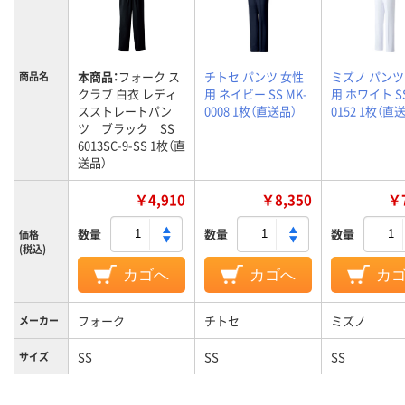
本商品：
フォーク ス
チトセ パンツ 女性
ミズノ パンツ
商品名
クラブ 白衣 レディ
用 ネイビー SS MK-
用 ホワイト SS
スストレートパン
0008 1枚（直送品）
0152 1枚（直
ツ ブラック SS
6013SC-9-SS 1枚（直
送品）
￥4,910
￥8,350
￥7
数量
数量
数量
価格
(税込)
カゴへ
カゴへ
カ
フォーク
チトセ
ミズノ
メーカー
SS
SS
SS
サイズ
カラーグ
ブラック系
ネイビー系
ホワイト系
ループ